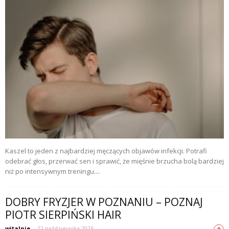
Kaszel to jeden z najbardziej męczących objawów infekcji. Potrafi
odebrać głos, przerwać sen i sprawić, że mięśnie brzucha bolą bardziej
niż po intensywnym treningu....
DOBRY FRYZJER W POZNANIU – POZNAJ
PIOTR SIERPIŃSKI HAIR
witalnie
-
22 października 2025