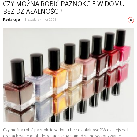
CZY MOŻNA ROBIĆ PAZNOKCIE W DOMU
BEZ DZIAŁALNOŚCI?
Redakcja
-
1 października 2025
0
Czy można robić paznokcie w domu bez działalności? W dzisiejszych
czasach wiele osób decyduje się na samodzielne wykonywanie