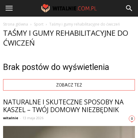
Witalnie.com.pl
Strona główna
Sport
Taśmy i gumy rehabilitacyjne do ćwiczeń
TAŚMY I GUMY REHABILITACYJNE DO
ĆWICZEŃ
Brak postów do wyświetlenia
ZOBACZ TEŻ
NATURALNE I SKUTECZNE SPOSOBY NA
KASZEL – TWÓJ DOMOWY NIEZBĘDNIK
witalnie
-
13 maja 2026
0