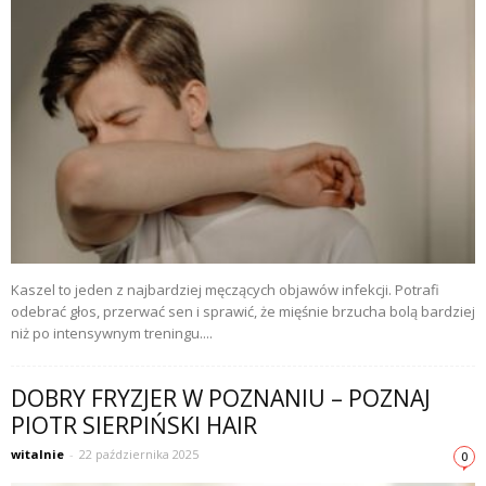
Kaszel to jeden z najbardziej męczących objawów infekcji. Potrafi
odebrać głos, przerwać sen i sprawić, że mięśnie brzucha bolą bardziej
niż po intensywnym treningu....
DOBRY FRYZJER W POZNANIU – POZNAJ
PIOTR SIERPIŃSKI HAIR
witalnie
-
22 października 2025
0