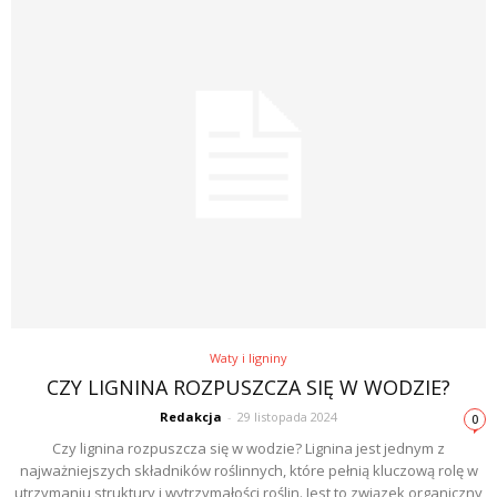
Waty i ligniny
CZY LIGNINA ROZPUSZCZA SIĘ W WODZIE?
Redakcja
-
29 listopada 2024
0
Czy lignina rozpuszcza się w wodzie? Lignina jest jednym z
najważniejszych składników roślinnych, które pełnią kluczową rolę w
utrzymaniu struktury i wytrzymałości roślin. Jest to związek organiczny