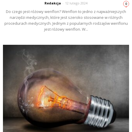
Redakcja
-
12 lutego 2024
0
Do czego jest różowy wenflon? Wenflon to jedno z najważniejszych
narzędzi medycznych, które jest szeroko stosowane w różnych
procedurach medycznych. Jednym z popularnych rodzajów wenflonu
jest różowy wenflon. W...