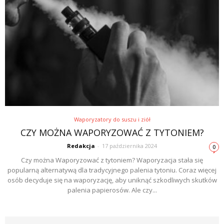
Waporyzatory do suszu i ziół
CZY MOŻNA WAPORYZOWAĆ Z TYTONIEM?
Redakcja
-
17 października 2024
0
Czy można Waporyzować z tytoniem? Waporyzacja stała się
popularną alternatywą dla tradycyjnego palenia tytoniu. Coraz więcej
osób decyduje się na waporyzację, aby uniknąć szkodliwych skutków
palenia papierosów. Ale czy...