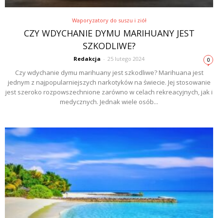
Waporyzatory do suszu i ziół
CZY WDYCHANIE DYMU MARIHUANY JEST
SZKODLIWE?
Redakcja
-
25 lutego 2024
0
Czy wdychanie dymu marihuany jest szkodliwe? Marihuana jest
jednym z najpopularniejszych narkotyków na świecie. Jej stosowanie
jest szeroko rozpowszechnione zarówno w celach rekreacyjnych, jak i
medycznych. Jednak wiele osób...