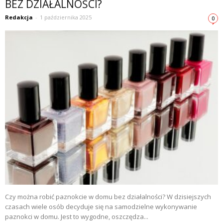
BEZ DZIAŁALNOŚCI?
Redakcja
-
1 października 2025
0
Czy można robić paznokcie w domu bez działalności? W dzisiejszych
czasach wiele osób decyduje się na samodzielne wykonywanie
paznokci w domu. Jest to wygodne, oszczędza...