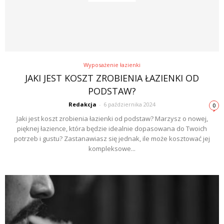
Wyposażenie łazienki
JAKI JEST KOSZT ZROBIENIA ŁAZIENKI OD
PODSTAW?
Redakcja
-
6 października 2024
0
Jaki jest koszt zrobienia łazienki od podstaw? Marzysz o nowej,
pięknej łazience, która będzie idealnie dopasowana do Twoich
potrzeb i gustu? Zastanawiasz się jednak, ile może kosztować jej
kompleksowe...