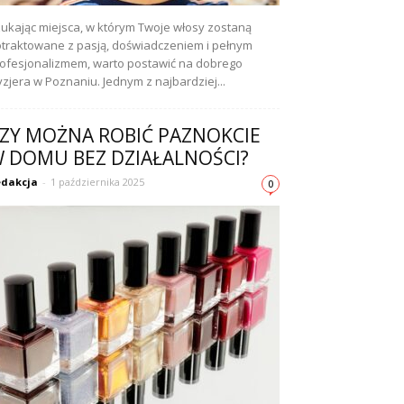
ukając miejsca, w którym Twoje włosy zostaną
traktowane z pasją, doświadczeniem i pełnym
ofesjonalizmem, warto postawić na dobrego
yzjera w Poznaniu. Jednym z najbardziej...
ZY MOŻNA ROBIĆ PAZNOKCIE
 DOMU BEZ DZIAŁALNOŚCI?
dakcja
-
1 października 2025
0