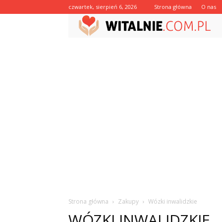
czwartek, sierpień 6, 2026
Strona główna
O nas
Strona główna
Zakupy
Wózki inwalidzkie
WÓZKI INWALIDZKIE