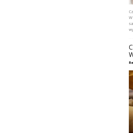
Cz
W 
sa
wy
C
W
Re