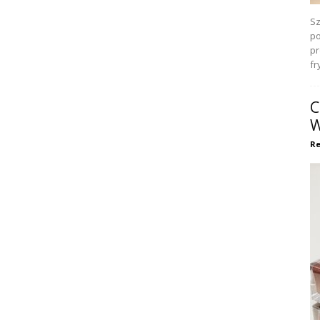
Sz
po
pr
fr
C
W
Re