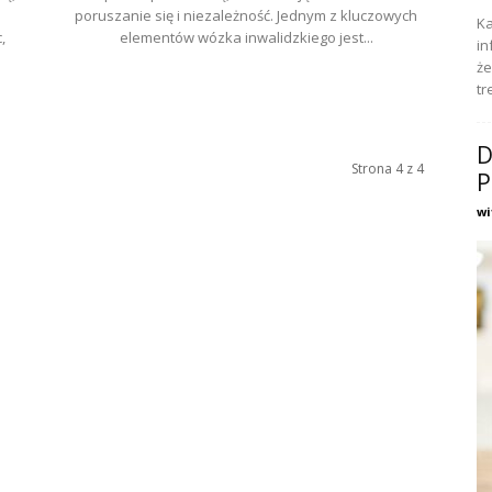
poruszanie się i niezależność. Jednym z kluczowych
Ka
,
elementów wózka inwalidzkiego jest...
in
że
tr
D
Strona 4 z 4
P
wi