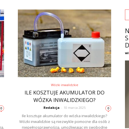
N
S
D
wi
Wózki inwalidzkie
ILE KOSZTUJE AKUMULATOR DO
WÓZKA INWALIDZKIEGO?
Redakcja
-
10 marca 2025
0
0
Ile kosztuje akumulator do wózka inwalidzkiego?
Wózki inwalidzkie są niezwykle pomocne dla osób z
ią,
niepełnosprawnością, umożliwiając im swobodne