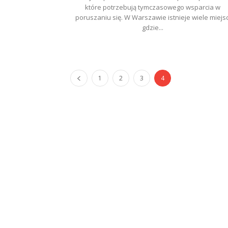
które potrzebują tymczasowego wsparcia w
poruszaniu się. W Warszawie istnieje wiele miejsc
gdzie...
1
2
3
4