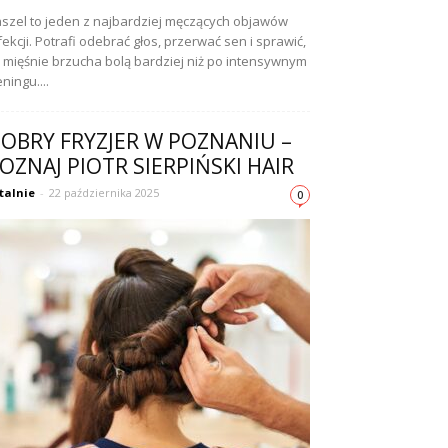
szel to jeden z najbardziej męczących objawów
fekcji. Potrafi odebrać głos, przerwać sen i sprawić,
 mięśnie brzucha bolą bardziej niż po intensywnym
eningu....
OBRY FRYZJER W POZNANIU –
OZNAJ PIOTR SIERPIŃSKI HAIR
talnie
-
22 października 2025
0