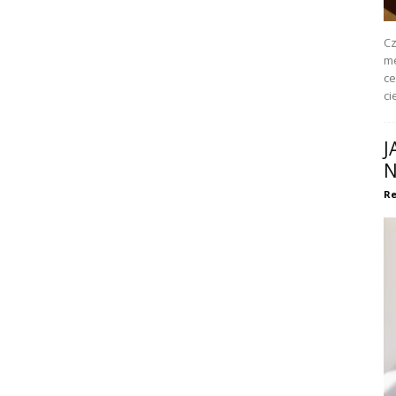
Cz
me
ce
ci
J
N
Re