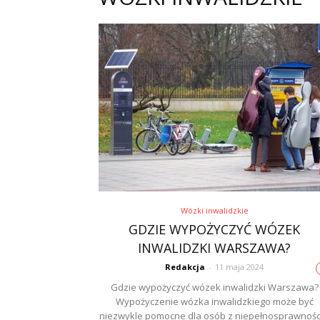
Wózki inwalidzkie
GDZIE WYPOŻYCZYĆ WÓZEK
INWALIDZKI WARSZAWA?
Redakcja
-
11 maja 2024
Gdzie wypożyczyć wózek inwalidzki Warszawa?
Wypożyczenie wózka inwalidzkiego może być
niezwykle pomocne dla osób z niepełnosprawnośc