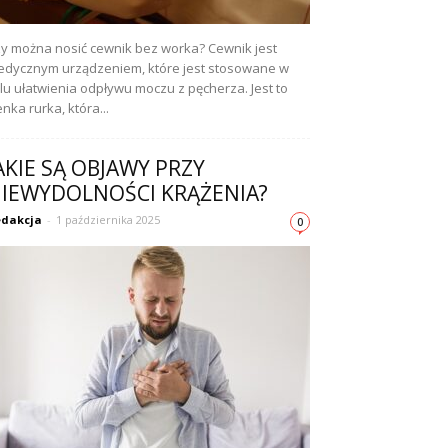
y można nosić cewnik bez worka? Cewnik jest
dycznym urządzeniem, które jest stosowane w
lu ułatwienia odpływu moczu z pęcherza. Jest to
enka rurka, która...
AKIE SĄ OBJAWY PRZY
IEWYDOLNOŚCI KRĄŻENIA?
dakcja
-
1 października 2025
0