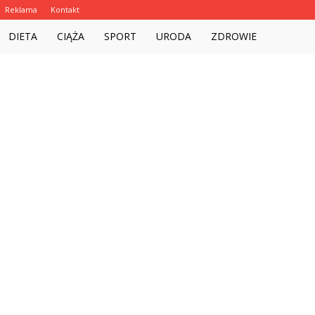
Reklama
Kontakt
Witalnie.com.pl
DIETA
CIĄŻA
SPORT
URODA
ZDROWIE