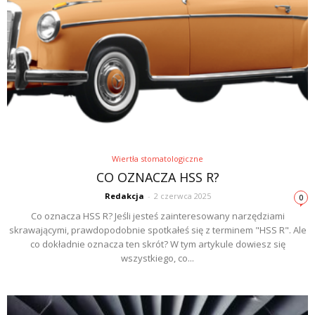
Wiertła stomatologiczne
CO OZNACZA HSS R?
Redakcja
-
2 czerwca 2025
0
Co oznacza HSS R? Jeśli jesteś zainteresowany narzędziami
skrawającymi, prawdopodobnie spotkałeś się z terminem "HSS R". Ale
co dokładnie oznacza ten skrót? W tym artykule dowiesz się
wszystkiego, co...