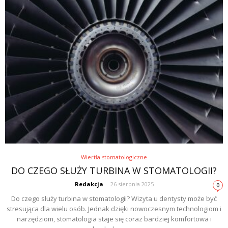
Wiertła stomatologiczne
DO CZEGO SŁUŻY TURBINA W STOMATOLOGII?
Redakcja
-
26 sierpnia 2025
0
Do czego służy turbina w stomatologii? Wizyta u dentysty może być
stresująca dla wielu osób. Jednak dzięki nowoczesnym technologiom i
narzędziom, stomatologia staje się coraz bardziej komfortowa i