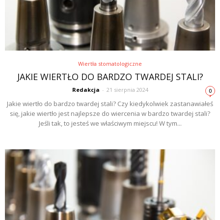
Wiertła stomatologiczne
JAKIE WIERTŁO DO BARDZO TWARDEJ STALI?
Redakcja
-
21 sierpnia 2024
0
Jakie wiertło do bardzo twardej stali? Czy kiedykolwiek zastanawiałeś
się, jakie wiertło jest najlepsze do wiercenia w bardzo twardej stali?
Jeśli tak, to jesteś we właściwym miejscu! W tym...