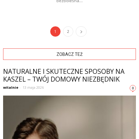
bezbolesna....
1
2
ZOBACZ TEŻ
NATURALNE I SKUTECZNE SPOSOBY NA
KASZEL – TWÓJ DOMOWY NIEZBĘDNIK
witalnie
-
13 maja 2026
0