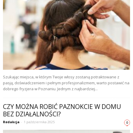
Szukając miejsca, w którym Twoje włosy zostaną potraktowane z
pasją, doświadczeniem i pełnym profesjonalizmem, warto postawić na
dobrego fryzjera w Poznaniu. Jednym z najbardziej...
CZY MOŻNA ROBIĆ PAZNOKCIE W DOMU
BEZ DZIAŁALNOŚCI?
Redakcja
-
1 października 2025
0