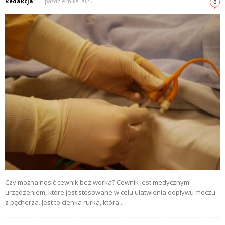
Redakcja
-
1 października 2025
0
Czy można nosić cewnik bez worka? Cewnik jest medycznym
urządzeniem, które jest stosowane w celu ułatwienia odpływu moczu
z pęcherza. Jest to cienka rurka, która...