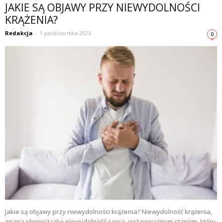
JAKIE SĄ OBJAWY PRZY NIEWYDOLNOŚCI
KRĄŻENIA?
Redakcja
-
1 października 2025
0
Jakie są objawy przy niewydolności krążenia? Niewydolność krążenia,
znana również jako niewydolność serca, jest poważnym stanem, który