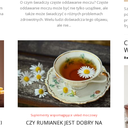
O czym świadczy częste oddawanie moczu? Częste
ym
oddawanie moczu może być nie tylko uciążliwe, ale
Sz
na
także może świadczyć o różnych problemach
po
zdrowotnych. Wielu ludzi doświadcza tego objawu,
pr
ale nie...
fr
C
W
Re
Suplementy wspomagające układ moczowy
I
CZY RUMIANEK JEST DOBRY NA