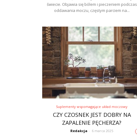
świecie. Objawia się bólem i pieczeniem podczas
oddawania moczu, częstym parciem na...
Suplementy wspomagające układ moczowy
CZY CZOSNEK JEST DOBRY NA
ZAPALENIE PĘCHERZA?
Redakcja
-
6 marca 2025