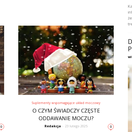
Ka
in
że
tr
D
P
wi
Suplementy wspomagające układ moczowy
O CZYM ŚWIADCZY CZĘSTE
ODDAWANIE MOCZU?
Redakcja
-
23 lutego 2025
0
0