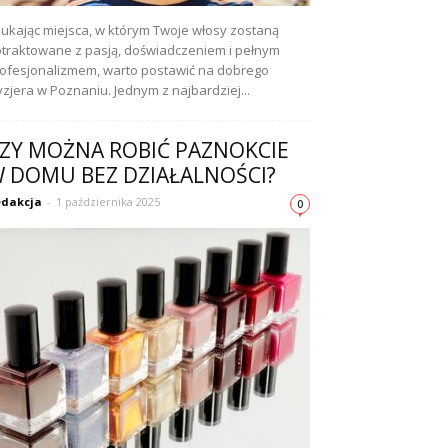
ukając miejsca, w którym Twoje włosy zostaną
traktowane z pasją, doświadczeniem i pełnym
ofesjonalizmem, warto postawić na dobrego
yzjera w Poznaniu. Jednym z najbardziej...
ZY MOŻNA ROBIĆ PAZNOKCIE
 DOMU BEZ DZIAŁALNOŚCI?
dakcja
-
1 października 2025
0