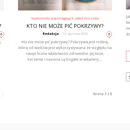
Ja
Suplementy wspomagające układ moczowy
Ni
?
KTO NIE MOŻE PIĆ POKRZYWY?
ni
Redakcja
-
12 stycznia 2025
do
0
0
,
Kto nie może pić pokrzywy? Pokrzywa jest rośliną,
która od wieków jest wykorzystywana ze względu na
a
swoje liczne właściwości zdrowotne. Jej liście,
m
korzenie i nasiona są bogate w witaminy,...
Ka
Strona 3 z 8