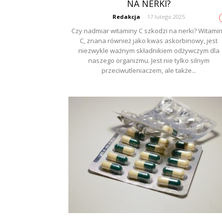
NA NERKI?
Redakcja
-
17 lutego 2025
Czy nadmiar witaminy C szkodzi na nerki? Witami
C, znana również jako kwas askorbinowy, jest
niezwykle ważnym składnikiem odżywczym dla
naszego organizmu. Jest nie tylko silnym
przeciwutleniaczem, ale także...