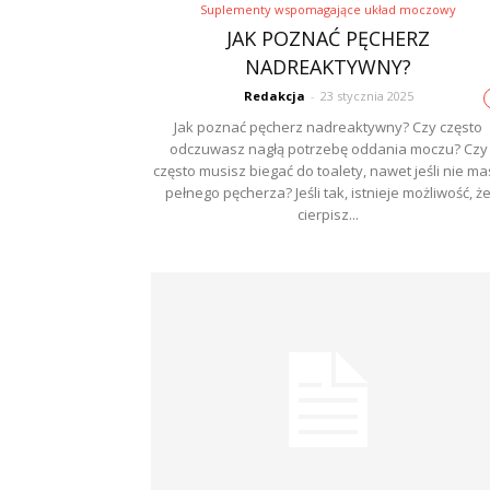
Suplementy wspomagające układ moczowy
JAK POZNAĆ PĘCHERZ
NADREAKTYWNY?
Redakcja
-
23 stycznia 2025
Jak poznać pęcherz nadreaktywny? Czy często
odczuwasz nagłą potrzebę oddania moczu? Czy
często musisz biegać do toalety, nawet jeśli nie ma
pełnego pęcherza? Jeśli tak, istnieje możliwość, ż
cierpisz...