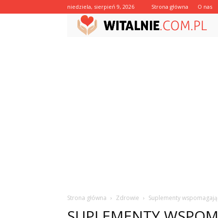
niedziela, sierpień 9, 2026
Strona główna
O nas
Strona główna
Zdrowie
Suplementy wspomagają
SUPLEMENTY WSPOM