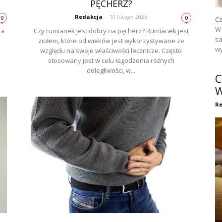
PĘCHERZ?
Redakcja
-
10 lutego 2025
0
0
Cz
W 
na
Czy rumianek jest dobry na pęcherz? Rumianek jest
sa
ziołem, które od wieków jest wykorzystywane ze
wy
względu na swoje właściwości lecznicze. Często
stosowany jest w celu łagodzenia różnych
dolegliwości, w...
C
W
Re