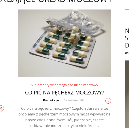
N
S
D
wi
Suplementy wspomagające układ moczowy
CO PIĆ NA PĘCHERZ MOCZOWY?
Redakcja
-
7 kwietnia 2025
0
Co pić na pęcherz moczowy? Często zdarza się, że
0
problemy z pęcherzem moczowym mogą wpływać na
e
nasze codzienne życie. Ból, pieczenie, częste
oddawanie moczu - to tylko niektóre z...