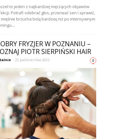
szel to jeden z najbardziej męczących objawów
fekcji. Potrafi odebrać głos, przerwać sen i sprawić,
 mięśnie brzucha bolą bardziej niż po intensywnym
eningu....
OBRY FRYZJER W POZNANIU –
OZNAJ PIOTR SIERPIŃSKI HAIR
talnie
-
22 października 2025
0