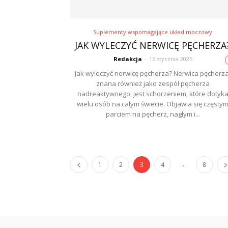
Suplementy wspomagające układ moczowy
JAK WYLECZYĆ NERWICĘ PĘCHERZA
Redakcja
-
16 stycznia 2025
Jak wyleczyć nerwicę pęcherza? Nerwica pęcherza
znana również jako zespół pęcherza
nadreaktywnego, jest schorzeniem, które dotyk
wielu osób na całym świecie. Objawia się częsty
parciem na pęcherz, nagłym i...
...
1
2
3
4
8