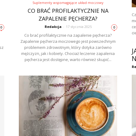
Suplementy wspomagające układ moczowy
CO BRAĆ PROFILAKTYCZNIE NA
Cz
ZAPALENIE PĘCHERZA?
me
ce
Redakcja
-
17 stycznia 2025
0
0
ci
Co brać profilaktycznie na zapalenie pęcherza?
Zapalenie pęcherza moczowego jest powszechnym
sz
problemem zdrowotnym, który dotyka zarówno
J
e
mężczyzn, jak i kobiety. Chociaż leczenie zapalenia
N
pęcherza jest dostępne, warto również skupić...
Re