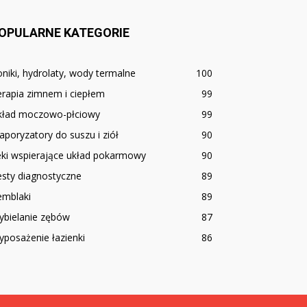
OPULARNE KATEGORIE
niki, hydrolaty, wody termalne
100
rapia zimnem i ciepłem
99
kład moczowo-płciowy
99
poryzatory do suszu i ziół
90
eki wspierające układ pokarmowy
90
sty diagnostyczne
89
emblaki
89
ybielanie zębów
87
posażenie łazienki
86