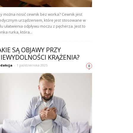
y można nosić cewnik bez worka? Cewnik jest
dycznym urządzeniem, które jest stosowane w
lu ułatwienia odpływu moczu z pęcherza. Jest to
enka rurka, która...
AKIE SĄ OBJAWY PRZY
IEWYDOLNOŚCI KRĄŻENIA?
dakcja
-
1 października 2025
0