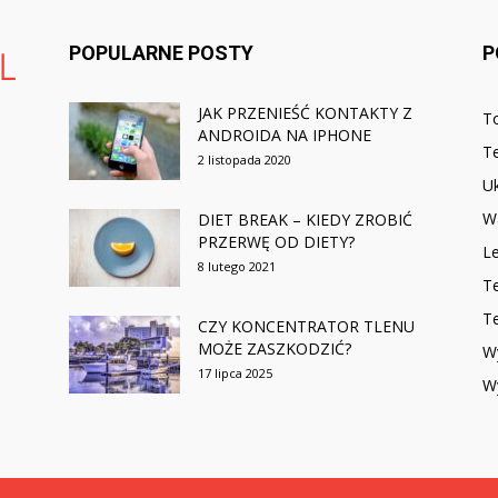
POPULARNE POSTY
P
JAK PRZENIEŚĆ KONTAKTY Z
To
ANDROIDA NA IPHONE
Te
2 listopada 2020
U
Wa
DIET BREAK – KIEDY ZROBIĆ
PRZERWĘ OD DIETY?
L
8 lutego 2021
Te
T
CZY KONCENTRATOR TLENU
MOŻE ZASZKODZIĆ?
W
17 lipca 2025
Wy