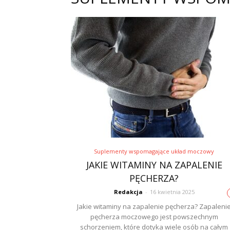
Suplementy wspomagające układ moczowy
JAKIE WITAMINY NA ZAPALENIE
PĘCHERZA?
Redakcja
-
16 kwietnia 2025
Jakie witaminy na zapalenie pęcherza? Zapaleni
pęcherza moczowego jest powszechnym
schorzeniem, które dotyka wiele osób na całym