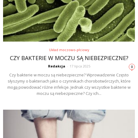
Układ moczowo-płciowy
CZY BAKTERIE W MOCZU SĄ NIEBEZPIECZNE?
Redakcja
-
17 lipca 2025
0
Czy bakterie w moczu są niebezpieczne? Wprowadzenie Często
słyszymy o bakteriach jako o czynnikach chorobotwórczych, które
mogą powodować różne infekcje. Jednak czy wszystkie bakterie w
moczu są niebezpieczne? Czy ich...