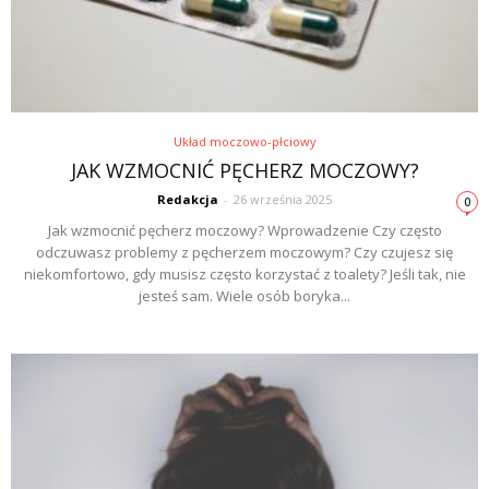
Układ moczowo-płciowy
JAK WZMOCNIĆ PĘCHERZ MOCZOWY?
Redakcja
-
26 września 2025
0
Jak wzmocnić pęcherz moczowy? Wprowadzenie Czy często
odczuwasz problemy z pęcherzem moczowym? Czy czujesz się
niekomfortowo, gdy musisz często korzystać z toalety? Jeśli tak, nie
jesteś sam. Wiele osób boryka...