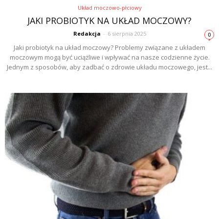
Układ moczowo-płciowy
JAKI PROBIOTYK NA UKŁAD MOCZOWY?
Redakcja
-
6 sierpnia 2025
0
Jaki probiotyk na układ moczowy? Problemy związane z układem
moczowym mogą być uciążliwe i wpływać na nasze codzienne życie.
Jednym z sposobów, aby zadbać o zdrowie układu moczowego, jest...