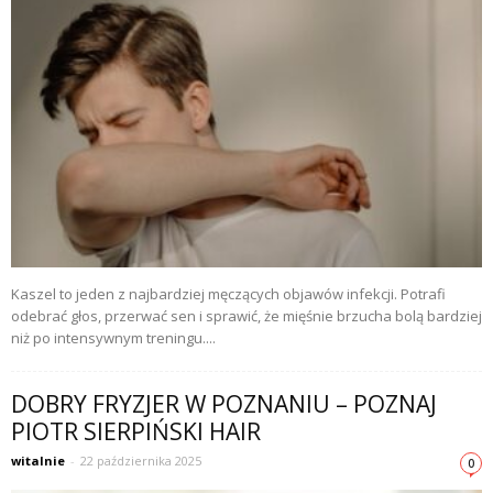
Kaszel to jeden z najbardziej męczących objawów infekcji. Potrafi
odebrać głos, przerwać sen i sprawić, że mięśnie brzucha bolą bardziej
niż po intensywnym treningu....
DOBRY FRYZJER W POZNANIU – POZNAJ
PIOTR SIERPIŃSKI HAIR
witalnie
-
22 października 2025
0