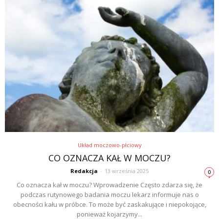
Układ moczowo-płciowy
CO OZNACZA KAŁ W MOCZU?
Redakcja
-
13 września 2025
0
Co oznacza kał w moczu? Wprowadzenie Często zdarza się, że
podczas rutynowego badania moczu lekarz informuje nas o
obecności kału w próbce. To może być zaskakujące i niepokojące,
ponieważ kojarzymy...