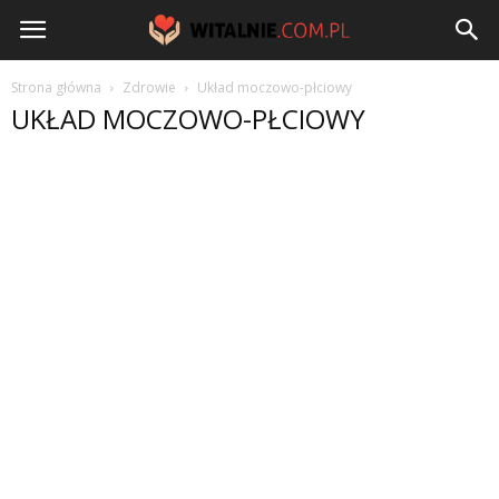
Witalnie.com.pl
Strona główna
Zdrowie
Układ moczowo-płciowy
UKŁAD MOCZOWO-PŁCIOWY