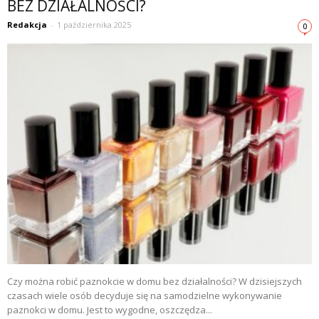
BEZ DZIAŁALNOŚCI?
Redakcja
-
1 października 2025
0
Czy można robić paznokcie w domu bez działalności? W dzisiejszych
czasach wiele osób decyduje się na samodzielne wykonywanie
paznokci w domu. Jest to wygodne, oszczędza...