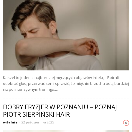
Kaszel to jeden z najbardziej męczących objawów infekcji. Potrafi
odebrać głos, przerwać sen i sprawić, że mięśnie brzucha bolą bardziej
niż po intensywnym treningu....
DOBRY FRYZJER W POZNANIU – POZNAJ
PIOTR SIERPIŃSKI HAIR
witalnie
-
22 października 2025
0