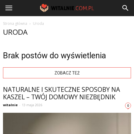
Witalnie.com.pl
Strona główna
Uroda
URODA
Brak postów do wyświetlenia
ZOBACZ TEŻ
NATURALNE I SKUTECZNE SPOSOBY NA
KASZEL – TWÓJ DOMOWY NIEZBĘDNIK
witalnie
-
13 maja 2026
0