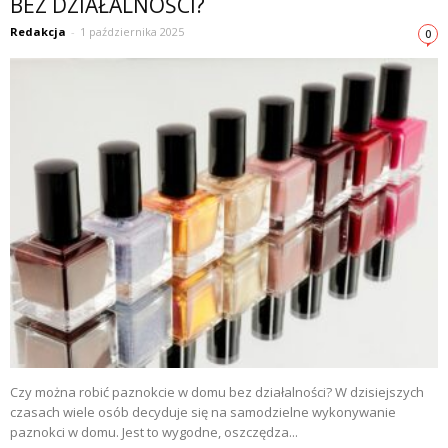
BEZ DZIAŁALNOŚCI?
Redakcja
-
1 października 2025
0
Czy można robić paznokcie w domu bez działalności? W dzisiejszych
czasach wiele osób decyduje się na samodzielne wykonywanie
paznokci w domu. Jest to wygodne, oszczędza...