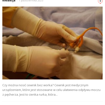
Redakcja
-
1 października 2025
0
Czy można nosić cewnik bez worka? Cewnik jest medycznym
urządzeniem, które jest stosowane w celu ułatwienia odpływu moczu
z pęcherza. Jest to cienka rurka, która...