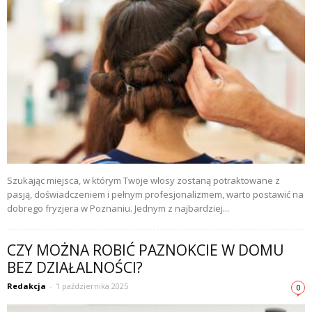
Szukając miejsca, w którym Twoje włosy zostaną potraktowane z
pasją, doświadczeniem i pełnym profesjonalizmem, warto postawić na
dobrego fryzjera w Poznaniu. Jednym z najbardziej...
CZY MOŻNA ROBIĆ PAZNOKCIE W DOMU
BEZ DZIAŁALNOŚCI?
Redakcja
-
1 października 2025
0