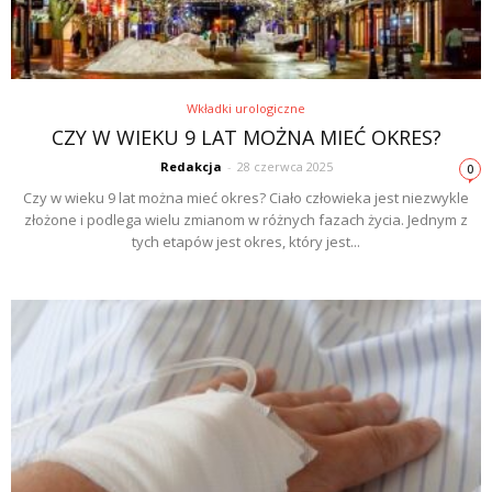
Wkładki urologiczne
CZY W WIEKU 9 LAT MOŻNA MIEĆ OKRES?
Redakcja
-
28 czerwca 2025
0
Czy w wieku 9 lat można mieć okres? Ciało człowieka jest niezwykle
złożone i podlega wielu zmianom w różnych fazach życia. Jednym z
tych etapów jest okres, który jest...