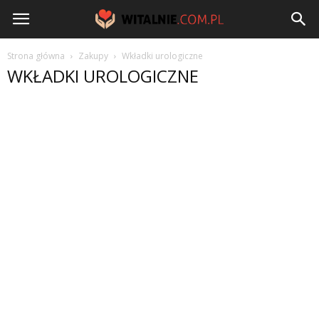
Witalnie.com.pl
Strona główna
Zakupy
Wkładki urologiczne
WKŁADKI UROLOGICZNE