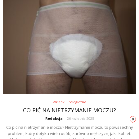
Wkładki urologiczne
CO PIĆ NA NIETRZYMANIE MOCZU?
Redakcja
-
26 kwietnia 2025
0
Co pić na nietrzymanie moczu? Nietrzymanie moczu to powszechny
problem, który dotyka wielu osób, zarówno mężczyzn, jak i kobiet.