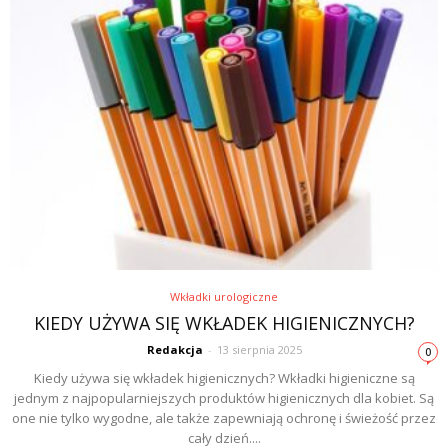
Wkładki urologiczne
KIEDY UŻYWA SIĘ WKŁADEK HIGIENICZNYCH?
Redakcja
-
13 sierpnia 2025
0
Kiedy używa się wkładek higienicznych? Wkładki higieniczne są
jednym z najpopularniejszych produktów higienicznych dla kobiet. Są
one nie tylko wygodne, ale także zapewniają ochronę i świeżość przez
cały dzień....