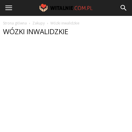
Witalnie.com.pl
Strona główna
Zakupy
Wózki inwalidzkie
WÓZKI INWALIDZKIE