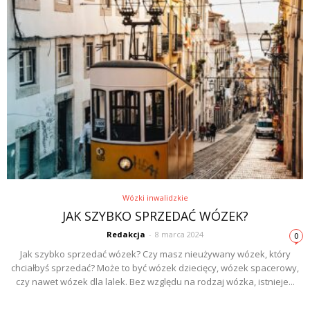
Wózki inwalidzkie
JAK SZYBKO SPRZEDAĆ WÓZEK?
Redakcja
-
8 marca 2024
0
Jak szybko sprzedać wózek? Czy masz nieużywany wózek, który
chciałbyś sprzedać? Może to być wózek dziecięcy, wózek spacerowy,
czy nawet wózek dla lalek. Bez względu na rodzaj wózka, istnieje...