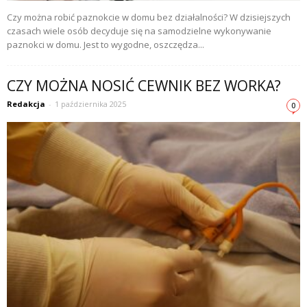
Czy można robić paznokcie w domu bez działalności? W dzisiejszych
czasach wiele osób decyduje się na samodzielne wykonywanie
paznokci w domu. Jest to wygodne, oszczędza...
CZY MOŻNA NOSIĆ CEWNIK BEZ WORKA?
Redakcja
-
1 października 2025
0