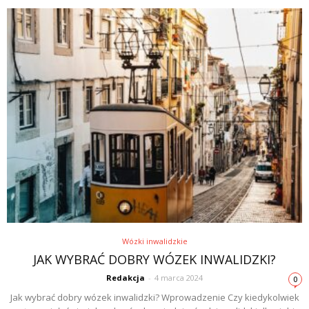
Wózki inwalidzkie
JAK WYBRAĆ DOBRY WÓZEK INWALIDZKI?
Redakcja
-
4 marca 2024
0
Jak wybrać dobry wózek inwalidzki? Wprowadzenie Czy kiedykolwiek