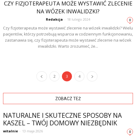
CZY FIZJOTERAPEUTA MOŻE WYSTAWIĆ ZLECENIE
NA WÓZEK INWALIDZKI?
Redakcja
-
18 lutego 2024
0
Czy fizjoterapeuta może wystawić zlecenie na wózek inwalidzki? Wielu
pacjentów, którzy potrzebują wsparcia w codziennym funkcjonowaniu,
zastanawia się, czy fizjoterapeuta może wystawić zlecenie na wózek
inwalidzki. Warto zrozumieć, że...
2
3
4
ZOBACZ TEŻ
NATURALNE I SKUTECZNE SPOSOBY NA
KASZEL – TWÓJ DOMOWY NIEZBĘDNIK
witalnie
-
13 maja 2026
0