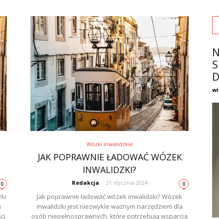
N
S
D
wi
Wózki inwalidzkie
JAK POPRAWNIE ŁADOWAĆ WÓZEK
INWALIDZKI?
Redakcja
-
21 stycznia 2024
0
0
ki
Jak poprawnie ładować wózek inwalidzki? Wózek
a
inwalidzki jest niezwykle ważnym narzędziem dla
ci
osób niepełnosprawnych, które potrzebują wsparcia