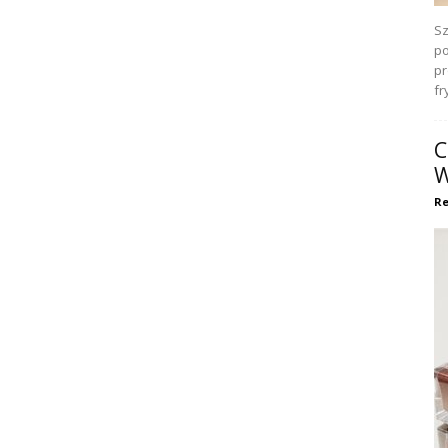
Sz
po
pr
fr
C
W
Re