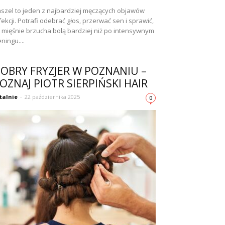
szel to jeden z najbardziej męczących objawów
fekcji. Potrafi odebrać głos, przerwać sen i sprawić,
 mięśnie brzucha bolą bardziej niż po intensywnym
eningu....
OBRY FRYZJER W POZNANIU –
OZNAJ PIOTR SIERPIŃSKI HAIR
talnie
-
22 października 2025
0