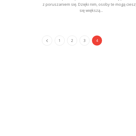
z poruszaniem się. Dzięki nim, osoby te mogą ciesz
się większą...
1
2
3
4