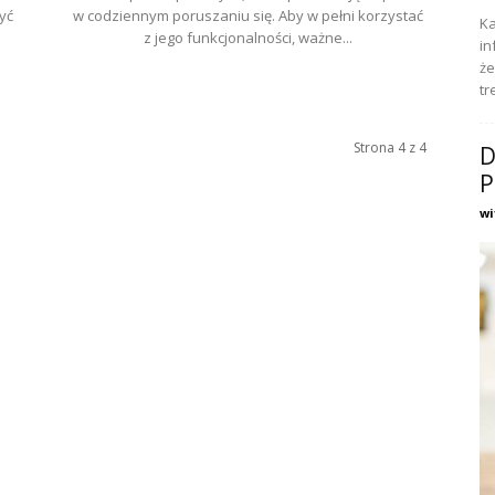
yć
w codziennym poruszaniu się. Aby w pełni korzystać
Ka
z jego funkcjonalności, ważne...
in
że
tr
Strona 4 z 4
D
P
wi