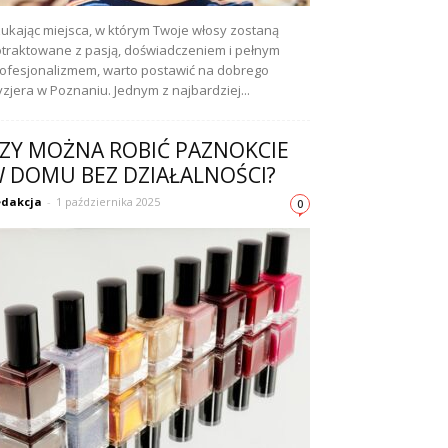
ukając miejsca, w którym Twoje włosy zostaną
traktowane z pasją, doświadczeniem i pełnym
ofesjonalizmem, warto postawić na dobrego
yzjera w Poznaniu. Jednym z najbardziej...
ZY MOŻNA ROBIĆ PAZNOKCIE
 DOMU BEZ DZIAŁALNOŚCI?
dakcja
-
1 października 2025
0