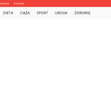
eklama
Kontakt
Witalnie.com.pl
DIETA
CIĄŻA
SPORT
URODA
ZDROWIE