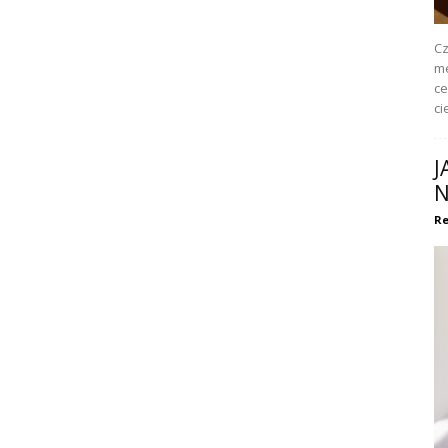
Cz
me
ce
ci
J
N
Re