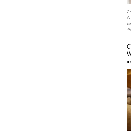
Cz
W 
sa
wy
C
W
Re