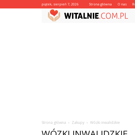
piątek, sierpień 7, 2026
Strona główna
O nas
R
Strona główna
Zakupy
Wózki inwalidzkie
WÓZKI INWALIDZKIE