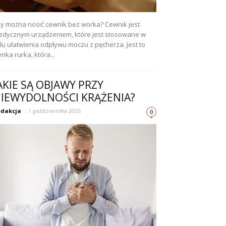
y można nosić cewnik bez worka? Cewnik jest
dycznym urządzeniem, które jest stosowane w
lu ułatwienia odpływu moczu z pęcherza. Jest to
enka rurka, która...
AKIE SĄ OBJAWY PRZY
IEWYDOLNOŚCI KRĄŻENIA?
dakcja
-
1 października 2025
0