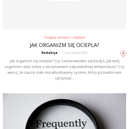
Terapia zimnem i ciepłem
JAK ORGANIZM SIĘ OCIEPLA?
Redakcja
-
17 września 2025
0
Jak organizm się ociepla? Czy zastanawiałeś się kiedyś, jak twój
organizm radzi sobie z utrzymaniem odpowiedniej temperatury? Czy
wiesz, że nasze ciało ma wbudowany system, który pozwala nam
utrzymać...