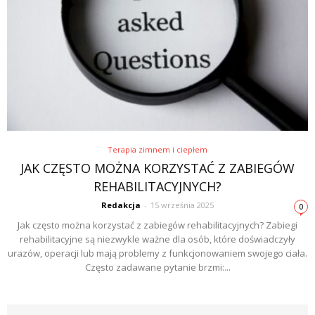
Terapia zimnem i ciepłem
JAK CZĘSTO MOŻNA KORZYSTAĆ Z ZABIEGÓW
REHABILITACYJNYCH?
Redakcja
-
15 września 2025
0
Jak często można korzystać z zabiegów rehabilitacyjnych? Zabiegi
rehabilitacyjne są niezwykle ważne dla osób, które doświadczyły
urazów, operacji lub mają problemy z funkcjonowaniem swojego ciała.
Często zadawane pytanie brzmi:...