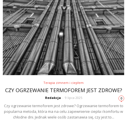
Terapia zimnem i ciepłem
CZY OGRZEWANIE TERMOFOREM JEST ZDROWE?
Redakcja
-
9 lipca 2025
0
Czy ogrzewanie termoforem jest zdrowe? Ogrzewanie termoforem to
popularna metoda, która ma na celu zapewnienie ciepła i komfortu w
chłodne dni. Jednak wiele osób zastanawia się, czy jest to...