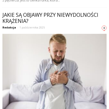
z pęcherza. Jest to cienka rurka, która...
JAKIE SĄ OBJAWY PRZY NIEWYDOLNOŚCI
KRĄŻENIA?
Redakcja
-
1 października 2025
0