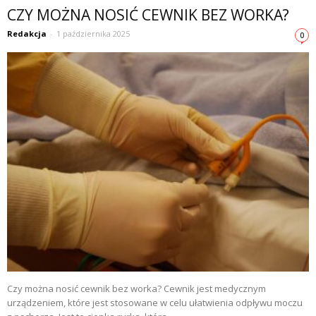
CZY MOŻNA NOSIĆ CEWNIK BEZ WORKA?
Redakcja
-
1 października 2025
0
Czy można nosić cewnik bez worka? Cewnik jest medycznym
urządzeniem, które jest stosowane w celu ułatwienia odpływu moczu