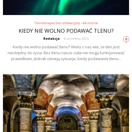
Tlenoterapia tlen inhalacyjny i akcesoria
KIEDY NIE WOLNO PODAWAĆ TLENU?
Redakcja
-
8 września 2025
0
Kiedy nie wolno podawać tlenu? Wielu z nas wie, że tlen jest
niezbędny do życia. Bez tlenu nasze ciała nie mogą funkcjonować
prawidłowo. Jednak istnieją sytuacje, kiedy podawanie tlenu...