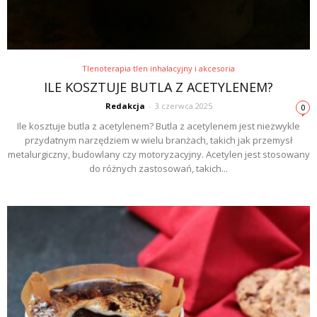
Tlenoterapia tlen inhalacyjny i akcesoria
ILE KOSZTUJE BUTLA Z ACETYLENEM?
Redakcja
-
3 czerwca 2025
0
Ile kosztuje butla z acetylenem? Butla z acetylenem jest niezwykle
przydatnym narzędziem w wielu branżach, takich jak przemysł
metalurgiczny, budowlany czy motoryzacyjny. Acetylen jest stosowany
do różnych zastosowań, takich...