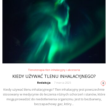
Tlenoterapia tlen inhalacyjny i akcesoria
KIEDY UŻYWAĆ TLENU INHALACYJNEGO?
Redakcja
-
7 marca 2025
0
Kiedy używać tlenu inhalacyjnego? Tlen inhalacyjny jest powszechnie
stosowany w medycynie do leczenia różnych schorzeń i stanów, które
mogą prowadzić do niedotlenienia organizmu. Jest to bezbarwny,
bezzapachowy gaz, który...