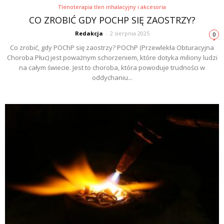
Tlenoterapia tlen inhalacyjny i akcesoria
CO ZROBIĆ GDY POCHP SIĘ ZAOSTRZY?
Redakcja
-
2 sierpnia 2025
0
Co zrobić, gdy POChP się zaostrzy? POChP (Przewlekła Obturacyjna
Choroba Płuc) jest poważnym schorzeniem, które dotyka miliony ludzi
na całym świecie. Jest to choroba, która powoduje trudności w
oddychaniu...