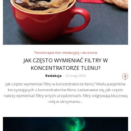
Tlenoterapia tlen inhalacyjny i akcesoria
JAK CZĘSTO WYMIENIAĆ FILTRY W
KONCENTRATORZE TLENU?
Redakcja
-
22 maja 2025
0
Jak często wymieniać filtry w koncentratorze tlenu? Wielu pacjentów
korzystających z koncentratorów tlenu zastanawia się, jak często
należy wymieniać filtry w tych urządzeniach. Filtry odgrywają kluczową
rolę w utrzymaniu...