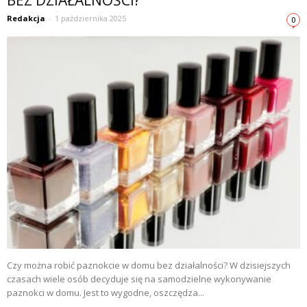
BEZ DZIAŁALNOŚCI?
Redakcja
-
1 października 2025
0
Czy można robić paznokcie w domu bez działalności? W dzisiejszych
czasach wiele osób decyduje się na samodzielne wykonywanie
paznokci w domu. Jest to wygodne, oszczędza...