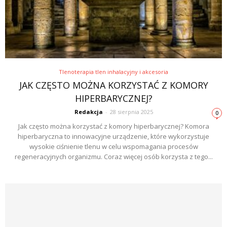
Tlenoterapia tlen inhalacyjny i akcesoria
JAK CZĘSTO MOŻNA KORZYSTAĆ Z KOMORY
HIPERBARYCZNEJ?
Redakcja
-
28 sierpnia 2025
0
Jak często można korzystać z komory hiperbarycznej? Komora
hiperbaryczna to innowacyjne urządzenie, które wykorzystuje
wysokie ciśnienie tlenu w celu wspomagania procesów
regeneracyjnych organizmu. Coraz więcej osób korzysta z tego...