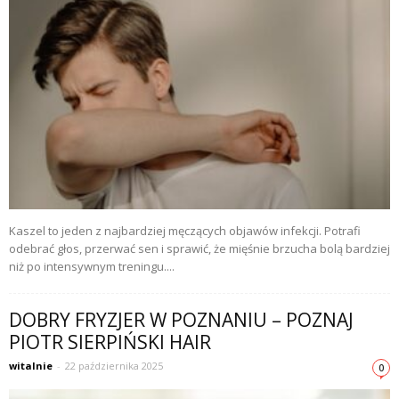
Kaszel to jeden z najbardziej męczących objawów infekcji. Potrafi
odebrać głos, przerwać sen i sprawić, że mięśnie brzucha bolą bardziej
niż po intensywnym treningu....
DOBRY FRYZJER W POZNANIU – POZNAJ
PIOTR SIERPIŃSKI HAIR
witalnie
-
22 października 2025
0