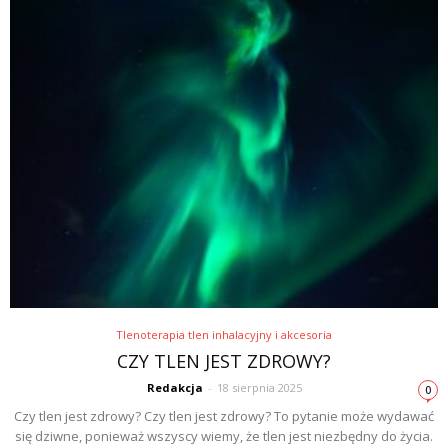
Tlenoterapia tlen inhalacyjny i akcesoria
CZY TLEN JEST ZDROWY?
Redakcja
-
18 sierpnia 2025
0
Czy tlen jest zdrowy? Czy tlen jest zdrowy? To pytanie może wydawać
się dziwne, ponieważ wszyscy wiemy, że tlen jest niezbędny do życia.