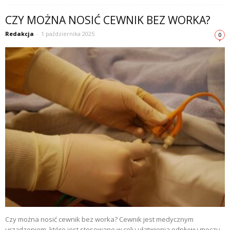
CZY MOŻNA NOSIĆ CEWNIK BEZ WORKA?
Redakcja
-
1 października 2025
0
Czy można nosić cewnik bez worka? Cewnik jest medycznym
urządzeniem, które jest stosowane w celu ułatwienia odpływu moczu