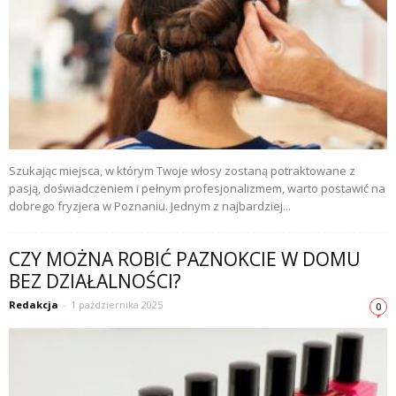
Szukając miejsca, w którym Twoje włosy zostaną potraktowane z
pasją, doświadczeniem i pełnym profesjonalizmem, warto postawić na
dobrego fryzjera w Poznaniu. Jednym z najbardziej...
CZY MOŻNA ROBIĆ PAZNOKCIE W DOMU
BEZ DZIAŁALNOŚCI?
Redakcja
-
1 października 2025
0