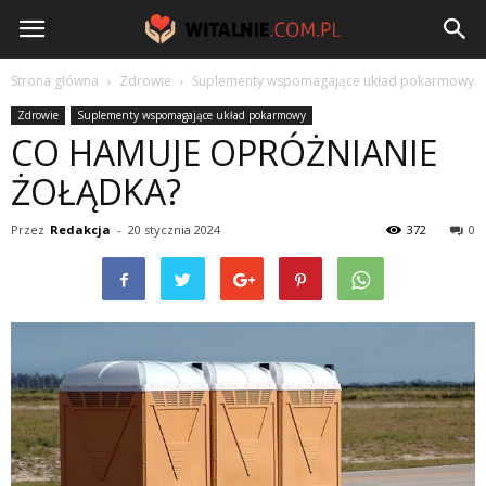
Witalnie.com.pl
Strona główna
Zdrowie
Suplementy wspomagające układ pokarmowy
Zdrowie
Suplementy wspomagające układ pokarmowy
CO HAMUJE OPRÓŻNIANIE
ŻOŁĄDKA?
Przez
Redakcja
-
20 stycznia 2024
372
0