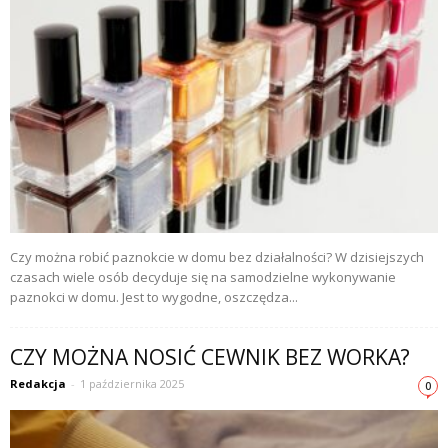
Czy można robić paznokcie w domu bez działalności? W dzisiejszych
czasach wiele osób decyduje się na samodzielne wykonywanie
paznokci w domu. Jest to wygodne, oszczędza...
CZY MOŻNA NOSIĆ CEWNIK BEZ WORKA?
Redakcja
-
1 października 2025
0