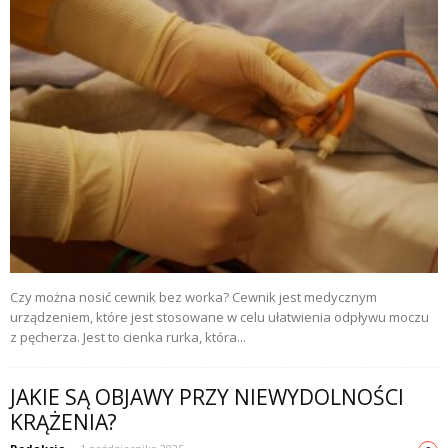
Czy można nosić cewnik bez worka? Cewnik jest medycznym
urządzeniem, które jest stosowane w celu ułatwienia odpływu moczu
z pęcherza. Jest to cienka rurka, która...
JAKIE SĄ OBJAWY PRZY NIEWYDOLNOŚCI
KRĄŻENIA?