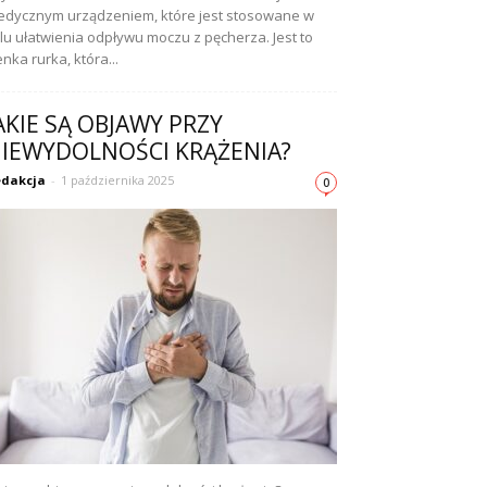
dycznym urządzeniem, które jest stosowane w
lu ułatwienia odpływu moczu z pęcherza. Jest to
enka rurka, która...
AKIE SĄ OBJAWY PRZY
IEWYDOLNOŚCI KRĄŻENIA?
dakcja
-
1 października 2025
0