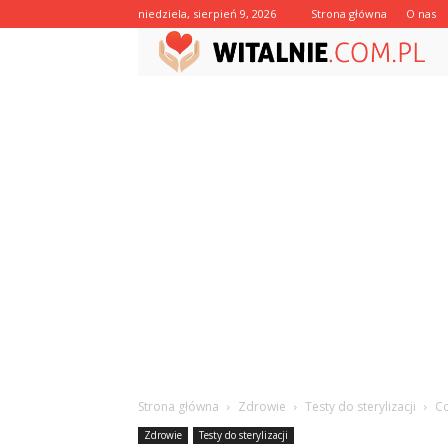
niedziela, sierpień 9, 2026
Strona główna
O nas
Strona główna
Zdrowie
Testy do sterylizacji
Co
Zdrowie
Testy do sterylizacji