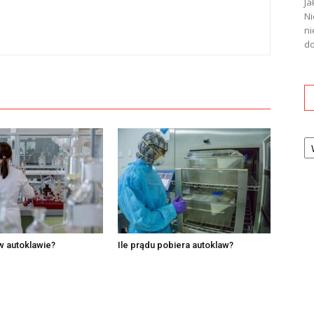
Ja
Ni
ni
do
Ka
 w autoklawie?
Ile prądu pobiera autoklaw?