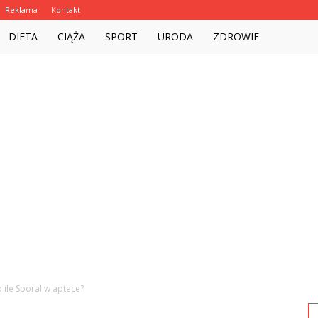
Reklama
Kontakt
Witalnie.com.pl
DIETA
CIĄŻA
SPORT
URODA
ZDROWIE
 ile Sporal w aptece?