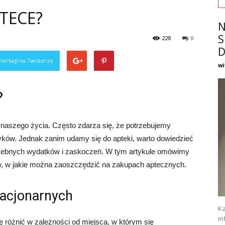
TECE?
N
S
228
0
D
ierkaj) na Twitterze
wi
?
naszego życia. Często zdarza się, że potrzebujemy
ków. Jednak zanim udamy się do apteki, warto dowiedzieć
otrzebnych wydatków i zaskoczeń. W tym artykule omówimy
w, w jakie można zaoszczędzić na zakupach aptecznych.
tacjonarnych
Ka
in
 różnić w zależności od miejsca, w którym się