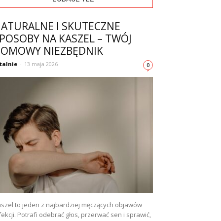
ATURALNE I SKUTECZNE
POSOBY NA KASZEL – TWÓJ
OMOWY NIEZBĘDNIK
talnie
-
13 maja 2026
0
szel to jeden z najbardziej męczących objawów
fekcji. Potrafi odebrać głos, przerwać sen i sprawić,