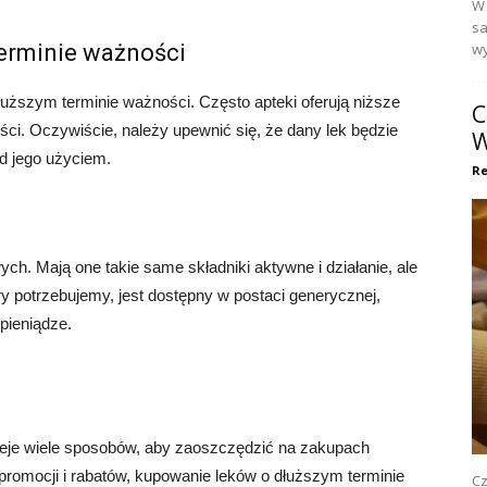
W 
sa
erminie ważności
wy
uższym terminie ważności. Często apteki oferują niższe
C
ści. Oczywiście, należy upewnić się, że dany lek będzie
W
d jego użyciem.
Re
h. Mają one takie same składniki aktywne i działanie, ale
óry potrzebujemy, jest dostępny w postaci generycznej,
pieniądze.
ieje wiele sposobów, aby zaoszczędzić na zakupach
romocji i rabatów, kupowanie leków o dłuższym terminie
Cz