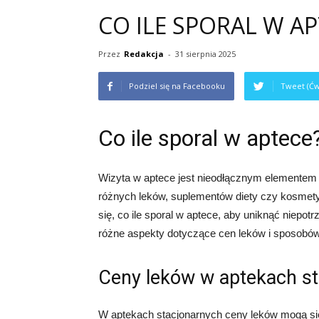
CO ILE SPORAL W AP
Przez
Redakcja
-
31 sierpnia 2025
Podziel się na Facebooku
Tweet (Ćw
Co ile sporal w aptece
Wizyta w aptece jest nieodłącznym elementem 
różnych leków, suplementów diety czy kosmety
się, co ile sporal w aptece, aby uniknąć niep
różne aspekty dotyczące cen leków i sposobó
Ceny leków w aptekach s
W aptekach stacjonarnych ceny leków mogą się