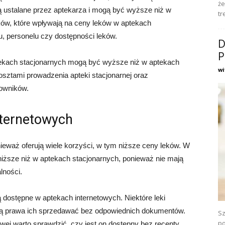
że
 ustalane przez aptekarza i mogą być wyższe niż w
tr
ików, które wpływają na ceny leków w aptekach
u, personelu czy dostępności leków.
D
P
ekach stacjonarnych mogą być wyższe niż w aptekach
wi
osztami prowadzenia apteki stacjonarnej oraz
cowników.
nternetowych
nieważ oferują wiele korzyści, w tym niższe ceny leków. W
iższe niż w aptekach stacjonarnych, ponieważ nie mają
lności.
ą dostępne w aptekach internetowych. Niektóre leki
ają prawa ich sprzedawać bez odpowiednich dokumentów.
Sz
po
wej warto sprawdzić, czy jest on dostępny bez recepty.