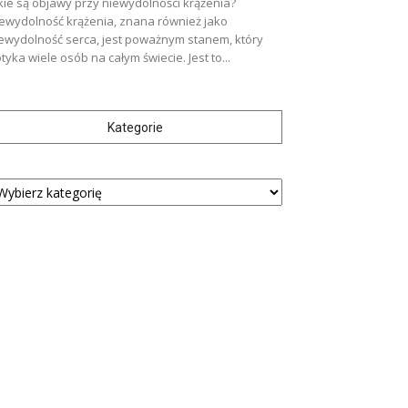
kie są objawy przy niewydolności krążenia?
ewydolność krążenia, znana również jako
ewydolność serca, jest poważnym stanem, który
tyka wiele osób na całym świecie. Jest to...
Kategorie
tegorie