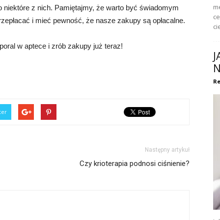
me
o niektóre z nich. Pamiętajmy, że warto być świadomym
ce
przepłacać i mieć pewność, że nasze zakupy są opłacalne.
ci
ral w aptece i zrób zakupy już teraz!
J
N
Re
ter
Następny artykuł
Czy krioterapia podnosi ciśnienie?