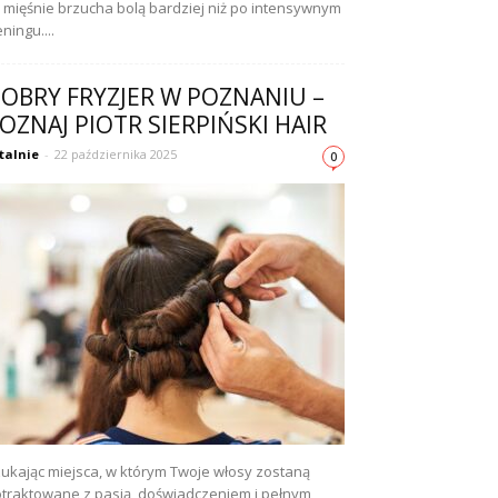
 mięśnie brzucha bolą bardziej niż po intensywnym
eningu....
OBRY FRYZJER W POZNANIU –
OZNAJ PIOTR SIERPIŃSKI HAIR
talnie
-
22 października 2025
0
ukając miejsca, w którym Twoje włosy zostaną
traktowane z pasją, doświadczeniem i pełnym