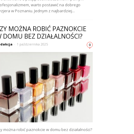
ofesjonalizmem, warto postawić na dobrego
yzjera w Poznaniu. Jednym z najbardziej...
ZY MOŻNA ROBIĆ PAZNOKCIE
 DOMU BEZ DZIAŁALNOŚCI?
dakcja
-
1 października 2025
0
y można robić paznokcie w domu bez działalności?