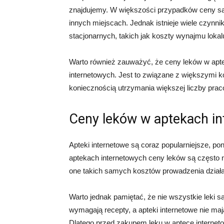
znajdujemy. W większości przypadków ceny są
innych miejscach. Jednak istnieje wiele czynn
stacjonarnych, takich jak koszty wynajmu lokal
Warto również zauważyć, że ceny leków w apt
internetowych. Jest to związane z większymi k
koniecznością utrzymania większej liczby pra
Ceny leków w aptekach i
Apteki internetowe są coraz popularniejsze, po
aptekach internetowych ceny leków są często n
one takich samych kosztów prowadzenia działa
Warto jednak pamiętać, że nie wszystkie leki s
wymagają recepty, a apteki internetowe nie m
Dlatego przed zakupem leku w aptece interneto