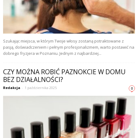
Szukając miejsca, w którym Twoje włosy zostaną potraktowane z
pasją, doświadczeniem i pełnym profesjonalizmem, warto postawić na
dobrego fryzjera w Poznaniu. Jednym z najbardziej...
CZY MOŻNA ROBIĆ PAZNOKCIE W DOMU
BEZ DZIAŁALNOŚCI?
Redakcja
-
1 października 2025
0