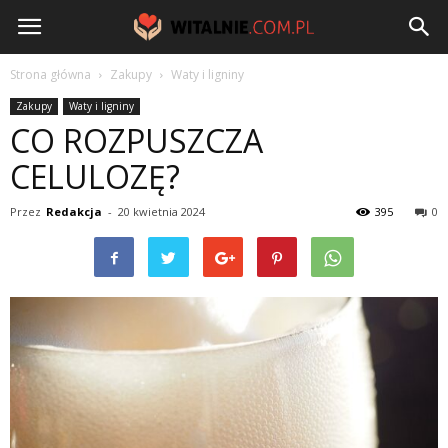
Witalnie.com.pl
Strona główna
Zakupy
Waty i ligniny
Zakupy
Waty i ligniny
CO ROZPUSZCZA
CELULOZĘ?
Przez
Redakcja
-
20 kwietnia 2024
395
0