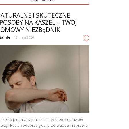
ATURALNE I SKUTECZNE
POSOBY NA KASZEL – TWÓJ
OMOWY NIEZBĘDNIK
talnie
-
13 maja 2026
0
szel to jeden z najbardziej męczących objawów
fekcji. Potrafi odebrać głos, przerwać sen i sprawić,