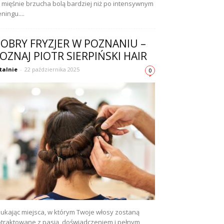
 mięśnie brzucha bolą bardziej niż po intensywnym
eningu....
OBRY FRYZJER W POZNANIU –
OZNAJ PIOTR SIERPIŃSKI HAIR
talnie
-
22 października 2025
0
ukając miejsca, w którym Twoje włosy zostaną
traktowane z pasją, doświadczeniem i pełnym