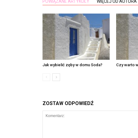
POWIĄZANE ARTYKUŁY
WIĘCEJ OD AUTORA
Jak wybielić zęby w domu Soda?
Czy warto w
ZOSTAW ODPOWIEDŹ