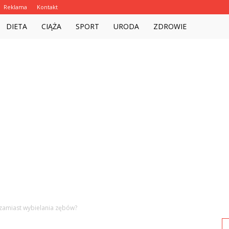
Reklama
Kontakt
Witalnie.com.pl
DIETA
CIĄŻA
SPORT
URODA
ZDROWIE
zamiast wybielania zębów?