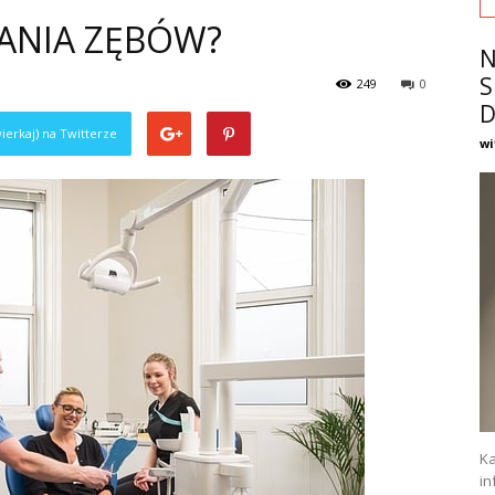
LANIA ZĘBÓW?
N
S
249
0
D
ierkaj) na Twitterze
wi
Ka
in