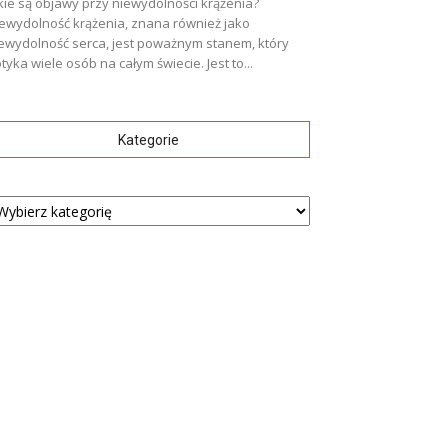
kie są objawy przy niewydolności krążenia?
ewydolność krążenia, znana również jako
ewydolność serca, jest poważnym stanem, który
tyka wiele osób na całym świecie. Jest to...
Kategorie
tegorie