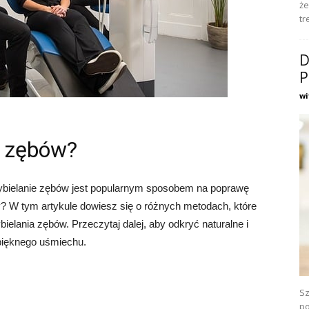
że
tr
D
P
wi
a zębów?
bielanie zębów jest popularnym sposobem na poprawę
ywy? W tym artykule dowiesz się o różnych metodach, które
lania zębów. Przeczytaj dalej, aby odkryć naturalne i
pięknego uśmiechu.
Sz
po