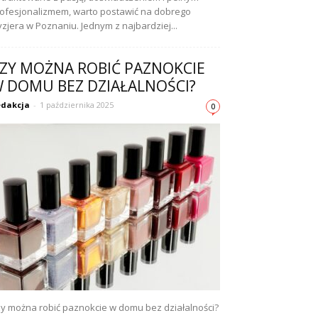
ofesjonalizmem, warto postawić na dobrego
yzjera w Poznaniu. Jednym z najbardziej...
ZY MOŻNA ROBIĆ PAZNOKCIE
 DOMU BEZ DZIAŁALNOŚCI?
dakcja
-
1 października 2025
0
y można robić paznokcie w domu bez działalności?