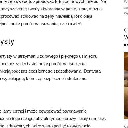
lanie zębów, warto spróbować kilku domowych metod. Na
W 
sa
oczyszczonej i wody utworzoną w pastę, którą można
wy
spróbować stosować na zęby niewielką ilość oleju
yjne i może pomóc w usuwaniu przebarwień.
C
W
tysty
Re
dentysty w utrzymaniu zdrowego i pięknego uśmiechu.
zane przez dentystę może pomóc w usunięciu
 znikają podczas codziennego szczotkowania. Dentysta
 wybielające, które są bezpieczne i skuteczne.
u
ie jamy ustnej i może powodować powstawanie
ucenie tego nałogu, aby utrzymać zdrowy i biały uśmiech.
yści zdrowotnych, więc warto podjąć to wyzwanie.
Cz