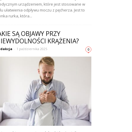
dycznym urządzeniem, które jest stosowane w
lu ułatwienia odpływu moczu z pęcherza. Jest to
enka rurka, która...
AKIE SĄ OBJAWY PRZY
IEWYDOLNOŚCI KRĄŻENIA?
dakcja
-
1 października 2025
0