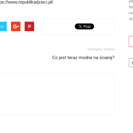
Ja
ps://www.republikadzieci.pl/.
Ni
ni
do
ter
Następny artykuł
Ka
Co jest teraz modne na ścianę?