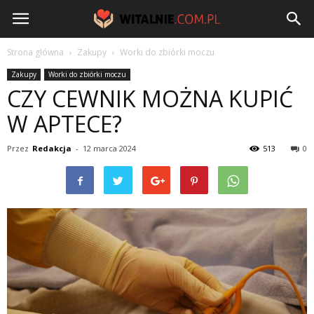
Witalnie.com.pl
Strona główna
Zakupy
Worki do zbiórki moczu
Zakupy
Worki do zbiórki moczu
CZY CEWNIK MOŻNA KUPIĆ
W APTECE?
Przez
Redakcja
-
12 marca 2024
513
0