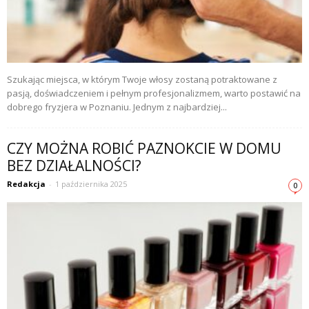
Szukając miejsca, w którym Twoje włosy zostaną potraktowane z
pasją, doświadczeniem i pełnym profesjonalizmem, warto postawić na
dobrego fryzjera w Poznaniu. Jednym z najbardziej...
CZY MOŻNA ROBIĆ PAZNOKCIE W DOMU
BEZ DZIAŁALNOŚCI?
Redakcja
-
1 października 2025
0