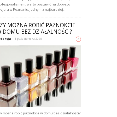
ofesjonalizmem, warto postawić na dobrego
yzjera w Poznaniu. Jednym z najbardziej...
ZY MOŻNA ROBIĆ PAZNOKCIE
 DOMU BEZ DZIAŁALNOŚCI?
dakcja
-
1 października 2025
0
y można robić paznokcie w domu bez działalności?