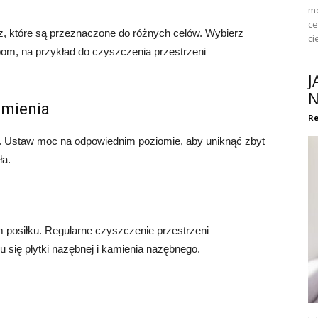
me
ce
z, które są przeznaczone do różnych celów. Wybierz
ci
bom, na przykład do czyszczenia przestrzeni
J
N
umienia
Re
y. Ustaw moc na odpowiednim poziomie, aby uniknąć zbyt
ła.
ym posiłku. Regularne czyszczenie przestrzeni
się płytki nazębnej i kamienia nazębnego.