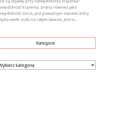
kie są objawy przy niewydolności krążenia?
ewydolność krążenia, znana również jako
ewydolność serca, jest poważnym stanem, który
tyka wiele osób na całym świecie. Jest to...
Kategorie
tegorie