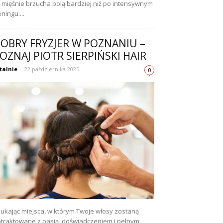
 mięśnie brzucha bolą bardziej niż po intensywnym
eningu....
OBRY FRYZJER W POZNANIU –
OZNAJ PIOTR SIERPIŃSKI HAIR
talnie
-
22 października 2025
0
ukając miejsca, w którym Twoje włosy zostaną
traktowane z pasją, doświadczeniem i pełnym