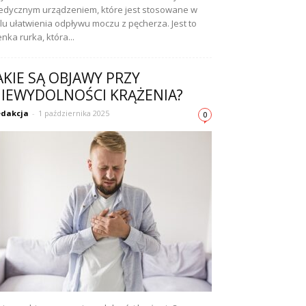
dycznym urządzeniem, które jest stosowane w
lu ułatwienia odpływu moczu z pęcherza. Jest to
enka rurka, która...
AKIE SĄ OBJAWY PRZY
IEWYDOLNOŚCI KRĄŻENIA?
dakcja
-
1 października 2025
0