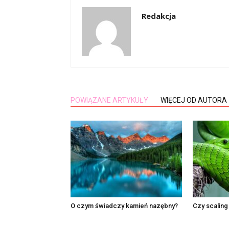
Redakcja
POWIĄZANE ARTYKUŁY
WIĘCEJ OD AUTORA
O czym świadczy kamień nazębny?
Czy scaling