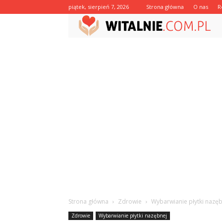
piątek, sierpień 7, 2026
Strona główna
O nas
R
Strona główna
Zdrowie
Wybarwianie płytki nazę
Zdrowie
Wybarwianie płytki nazębnej