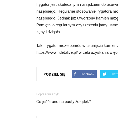
Irygator jest skutecznym narzędziem do usuwan
nazębnego. Regularne stosowanie irygatora mo
nazębnego. Jednak już utworzony kamień nazę
Pamiętaj o regularnym czyszczeniu jamy ustnej
zęby i dziąsła.
Tak, Irygator może pomóc w usunięciu kamien
https://www.ridetolive.pl/ w celu uzyskania więce
PODZIEL SIĘ
Facebook
Twit
Poprzedni artykuł
Co jeść rano na pusty żołądek?