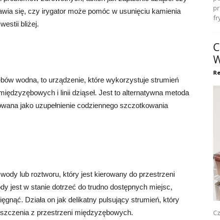
pr
awia się, czy irygator może pomóc w usunięciu kamienia
fr
estii bliżej.
C
W
Re
ębów wodna, to urządzenie, które wykorzystuje strumień
iędzyzębowych i linii dziąseł. Jest to alternatywna metoda
owana jako uzupełnienie codziennego szczotkowania
wody lub roztworu, który jest kierowany do przestrzeni
ody jest w stanie dotrzeć do trudno dostępnych miejsc,
ęgnąć. Działa on jak delikatny pulsujący strumień, który
czyszczenia z przestrzeni międzyzębowych.
Cz