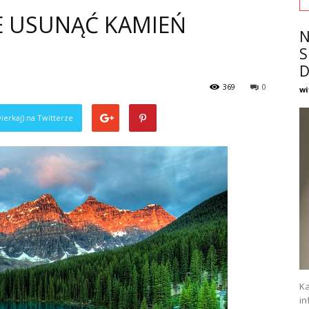
E USUNĄĆ KAMIEŃ
N
S
D
369
0
wi
ierkaj) na Twitterze
Ka
in