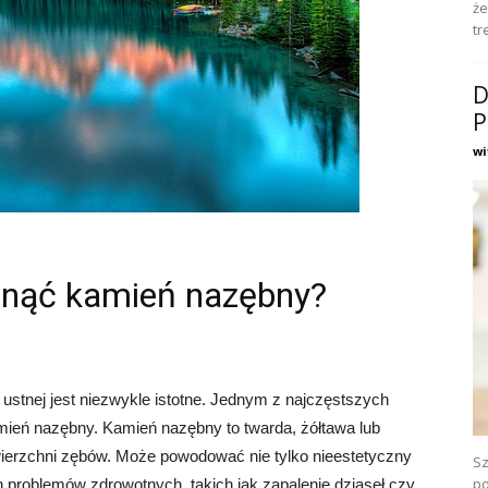
że
tr
D
P
wi
unąć kamień nazębny?
ustnej jest niezwykle istotne. Jednym z najczęstszych
kamień nazębny. Kamień nazębny to twarda, żółtawa lub
wierzchni zębów. Może powodować nie tylko nieestetyczny
Sz
po
 problemów zdrowotnych, takich jak zapalenie dziąseł czy