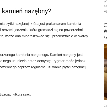
W 
sa
ć kamień nazębny?
wy
ia płytki nazębnej, która jest prekursorem kamienia
C
i resztek jedzenia, która gromadzi się na powierzchni
W
ęta, może ona mineralizować się i przekształcić w twardy
Re
utworzonego kamienia nazębnego. Kamień nazębny jest
nalnego usunięcia przez dentystę. Irygator może jednak
nazębnego poprzez regularne usuwanie płytki nazębnej.
trzegać kilku zasad:
Cz