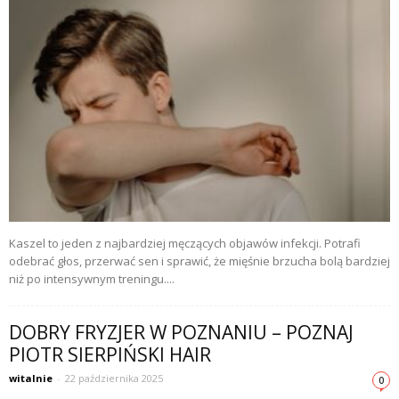
Kaszel to jeden z najbardziej męczących objawów infekcji. Potrafi
odebrać głos, przerwać sen i sprawić, że mięśnie brzucha bolą bardziej
niż po intensywnym treningu....
DOBRY FRYZJER W POZNANIU – POZNAJ
PIOTR SIERPIŃSKI HAIR
witalnie
-
22 października 2025
0