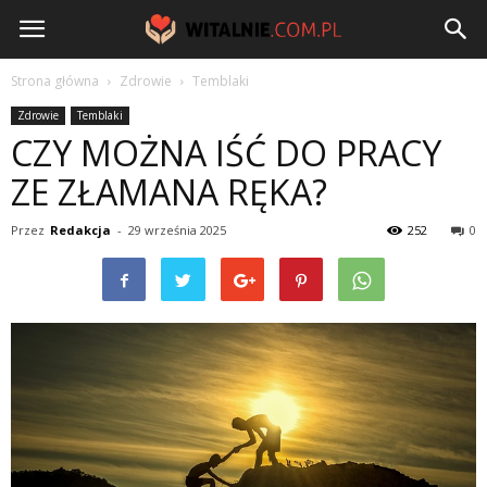
Witalnie.com.pl
Strona główna
Zdrowie
Temblaki
Zdrowie
Temblaki
CZY MOŻNA IŚĆ DO PRACY
ZE ZŁAMANA RĘKA?
Przez
Redakcja
-
29 września 2025
252
0