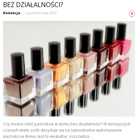
BEZ DZIAŁALNOŚCI?
Redakcja
-
1 października 2025
0
Czy można robić paznokcie w domu bez działalności? W dzisiejszych
czasach wiele osób decyduje się na samodzielne wykonywanie
paznokci w domu. Jest to wygodne, oszczędza...