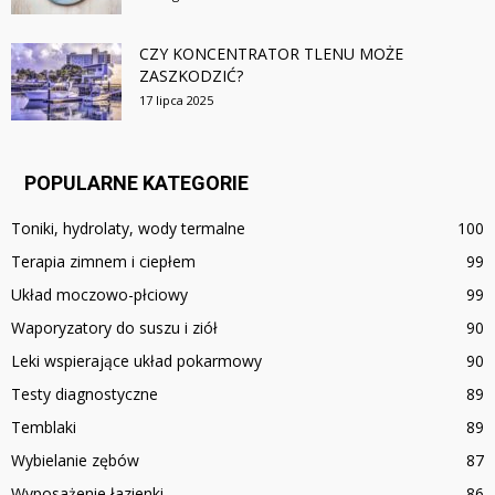
CZY KONCENTRATOR TLENU MOŻE
ZASZKODZIĆ?
17 lipca 2025
POPULARNE KATEGORIE
Toniki, hydrolaty, wody termalne
100
Terapia zimnem i ciepłem
99
Układ moczowo-płciowy
99
Waporyzatory do suszu i ziół
90
Leki wspierające układ pokarmowy
90
Testy diagnostyczne
89
Temblaki
89
Wybielanie zębów
87
Wyposażenie łazienki
86