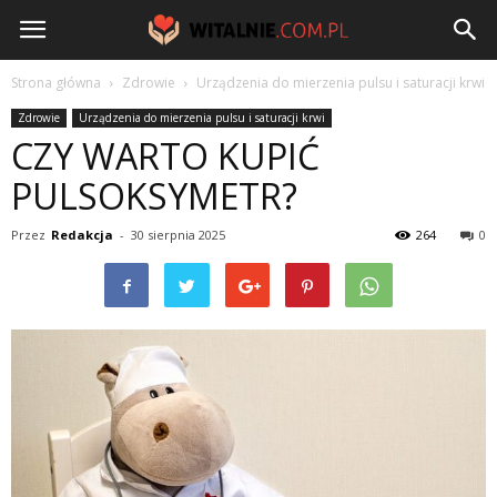
Witalnie.com.pl
Strona główna
Zdrowie
Urządzenia do mierzenia pulsu i saturacji krwi
Zdrowie
Urządzenia do mierzenia pulsu i saturacji krwi
CZY WARTO KUPIĆ
PULSOKSYMETR?
Przez
Redakcja
-
30 sierpnia 2025
264
0