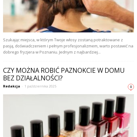
Szukając miejsca, w którym Twoje włosy zostaną potraktowane z
pasją, doświadczeniem i pełnym profesjonalizmem, warto postawić na
dobrego fryzjera w Poznaniu. Jednym z najbardziej...
CZY MOŻNA ROBIĆ PAZNOKCIE W DOMU
BEZ DZIAŁALNOŚCI?
Redakcja
-
1 października 2025
0