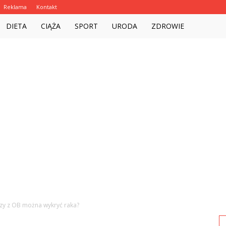
Reklama
Kontakt
Witalnie.com.pl
DIETA
CIĄŻA
SPORT
URODA
ZDROWIE
zy z OB można wykryć raka?