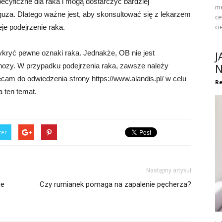
specyficzne dla raka i mogą dostarczyć bardziej
me
uza. Dlatego ważne jest, aby skonsultować się z lekarzem
ce
ci
eje podejrzenie raka.
ryć pewne oznaki raka. Jednakże, OB nie jest
J
gnozy. W przypadku podejrzenia raka, zawsze należy
N
cam do odwiedzenia strony https://www.alandis.pl/ w celu
Re
 ten temat.
ter
Następny artykuł
ce
Czy rumianek pomaga na zapalenie pęcherza?