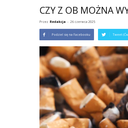
CZY Z OB MOŻNA W
Przez
Redakcja
-
26 czerwca 2025
Podziel się na Facebooku
Tweet (Ćw