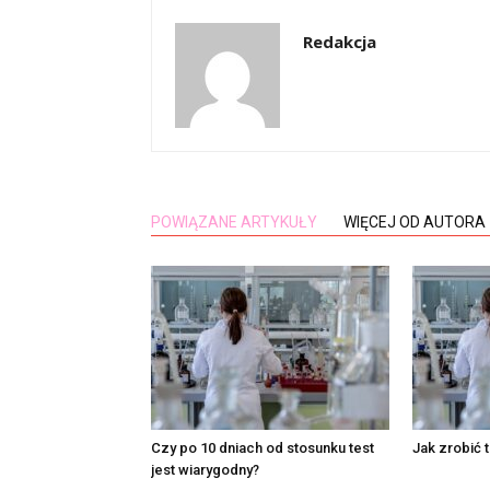
Redakcja
POWIĄZANE ARTYKUŁY
WIĘCEJ OD AUTORA
Czy po 10 dniach od stosunku test
Jak zrobić 
jest wiarygodny?