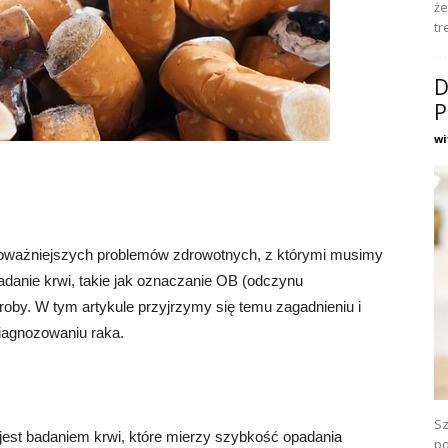
że
tr
D
P
wi
jpoważniejszych problemów zdrowotnych, z którymi musimy
badanie krwi, takie jak oznaczanie OB (odczynu
oby. W tym artykule przyjrzymy się temu zagadnieniu i
iagnozowaniu raka.
Sz
jest badaniem krwi, które mierzy szybkość opadania
po