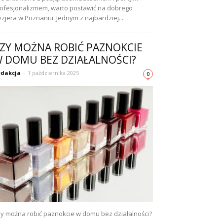
ofesjonalizmem, warto postawić na dobrego
yzjera w Poznaniu. Jednym z najbardziej...
ZY MOŻNA ROBIĆ PAZNOKCIE
 DOMU BEZ DZIAŁALNOŚCI?
dakcja
-
1 października 2025
0
y można robić paznokcie w domu bez działalności?