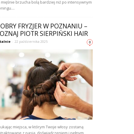
 mięśnie brzucha bolą bardziej niż po intensywnym
eningu....
OBRY FRYZJER W POZNANIU –
OZNAJ PIOTR SIERPIŃSKI HAIR
talnie
-
22 października 2025
0
ukając miejsca, w którym Twoje włosy zostaną
traktowane z pasją, doświadczeniem i pełnym