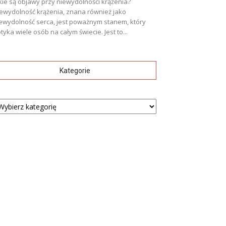
kie są objawy przy niewydolności krążenia?
ewydolność krążenia, znana również jako
ewydolność serca, jest poważnym stanem, który
tyka wiele osób na całym świecie. Jest to...
Kategorie
tegorie