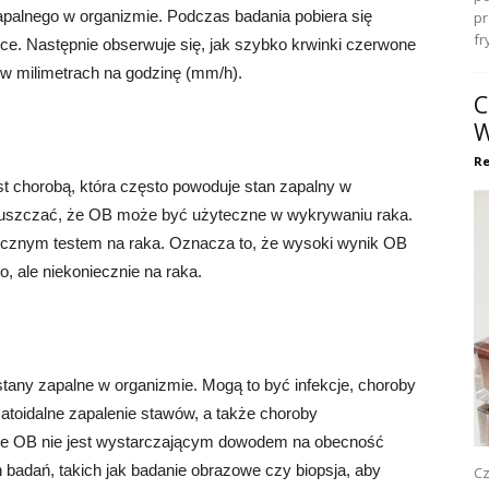
apalnego w organizmie. Podczas badania pobiera się
pr
fr
wce. Następnie obserwuje się, jak szybko krwinki czerwone
 w milimetrach na godzinę (mm/h).
C
W
Re
st chorobą, która często powoduje stan zapalny w
puszczać, że OB może być użyteczne w wykrywaniu raka.
icznym testem na raka. Oznacza to, że wysoki wynik OB
 ale niekoniecznie na raka.
ny zapalne w organizmie. Mogą to być infekcje, choroby
atoidalne zapalenie stawów, a także choroby
e OB nie jest wystarczającym dowodem na obecność
 badań, takich jak badanie obrazowe czy biopsja, aby
Cz