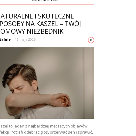
ATURALNE I SKUTECZNE
POSOBY NA KASZEL – TWÓJ
OMOWY NIEZBĘDNIK
talnie
-
13 maja 2026
0
szel to jeden z najbardziej męczących objawów
fekcji. Potrafi odebrać głos, przerwać sen i sprawić,