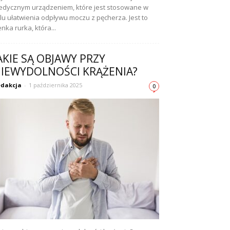
dycznym urządzeniem, które jest stosowane w
lu ułatwienia odpływu moczu z pęcherza. Jest to
enka rurka, która...
AKIE SĄ OBJAWY PRZY
IEWYDOLNOŚCI KRĄŻENIA?
dakcja
-
1 października 2025
0