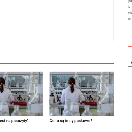
Ja
Ni
ni
do
Ka
test na pasożyty?
Co to są testy paskowe?