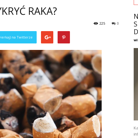
YKRYĆ RAKA?
N
S
225
0
D
ierkaj) na Twitterze
wi
Ka
in