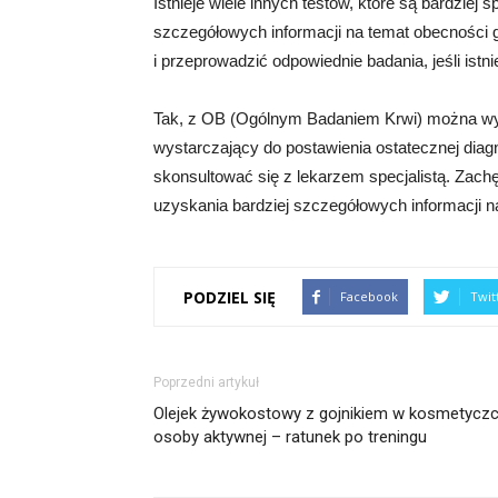
Istnieje wiele innych testów, które są bardziej 
szczegółowych informacji na temat obecności g
i przeprowadzić odpowiednie badania, jeśli istni
Tak, z OB (Ogólnym Badaniem Krwi) można wyk
wystarczający do postawienia ostatecznej dia
skonsultować się z lekarzem specjalistą. Zachę
uzyskania bardziej szczegółowych informacji na
PODZIEL SIĘ
Facebook
Twit
Poprzedni artykuł
Olejek żywokostowy z gojnikiem w kosmetycz
osoby aktywnej – ratunek po treningu