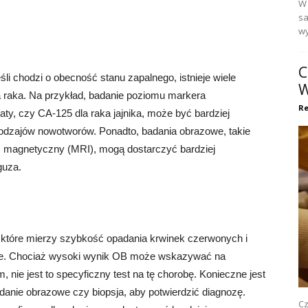
W 
sa
wy
C
 chodzi o obecność stanu zapalnego, istnieje wiele
W
la raka. Na przykład, badanie poziomu markera
Re
ty, czy CA-125 dla raka jajnika, może być bardziej
odzajów nowotworów. Ponadto, badania obrazowe, takie
s magnetyczny (MRI), mogą dostarczyć bardziej
guza.
 które mierzy szybkość opadania krwinek czerwonych i
mie. Chociaż wysoki wynik OB może wskazywać na
nie jest to specyficzny test na tę chorobę. Konieczne jest
danie obrazowe czy biopsja, aby potwierdzić diagnozę.
Cz