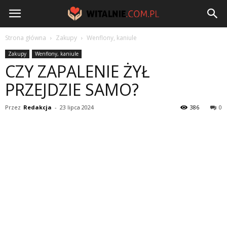
Witalnie.com.pl
Strona główna
Zakupy
Wenflony, kaniule
Zakupy
Wenflony, kaniule
CZY ZAPALENIE ŻYŁ
PRZEJDZIE SAMO?
Przez
Redakcja
-
23 lipca 2024
386
0