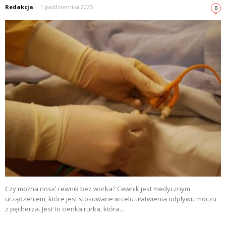
Redakcja
-
1 października 2025
0
Czy można nosić cewnik bez worka? Cewnik jest medycznym
urządzeniem, które jest stosowane w celu ułatwienia odpływu moczu
z pęcherza. Jest to cienka rurka, która...