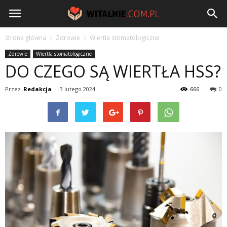
Witalnie.com.pl
Strona główna
Zdrowie
Wiertła stomatologiczne
Zdrowie
Wiertła stomatologiczne
DO CZEGO SĄ WIERTŁA HSS?
Przez
Redakcja
-
3 lutego 2024
666
0