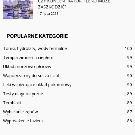
CZY KONCENTRATOR TLENU MOŻE
ZASZKODZIĆ?
17 lipca 2025
POPULARNE KATEGORIE
Toniki, hydrolaty, wody termalne
100
Terapia zimnem i ciepłem
99
Układ moczowo-płciowy
99
Waporyzatory do suszu i ziół
90
Leki wspierające układ pokarmowy
90
Testy diagnostyczne
89
Temblaki
89
Wybielanie zębów
87
Wyposażenie łazienki
86