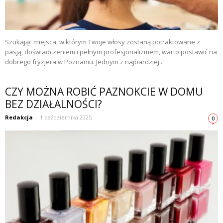
Szukając miejsca, w którym Twoje włosy zostaną potraktowane z
pasją, doświadczeniem i pełnym profesjonalizmem, warto postawić na
dobrego fryzjera w Poznaniu. Jednym z najbardziej...
CZY MOŻNA ROBIĆ PAZNOKCIE W DOMU
BEZ DZIAŁALNOŚCI?
Redakcja
-
1 października 2025
0