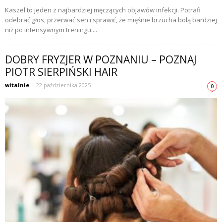
Kaszel to jeden z najbardziej męczących objawów infekcji. Potrafi
odebrać głos, przerwać sen i sprawić, że mięśnie brzucha bolą bardziej
niż po intensywnym treningu....
DOBRY FRYZJER W POZNANIU – POZNAJ
PIOTR SIERPIŃSKI HAIR
witalnie
-
22 października 2025
0