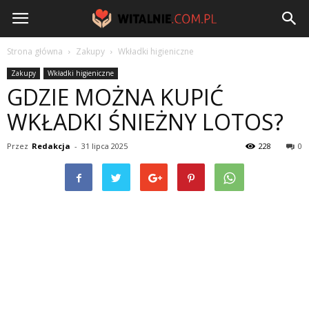
Witalnie.com.pl
Strona główna
Zakupy
Wkładki higieniczne
Zakupy
Wkładki higieniczne
GDZIE MOŻNA KUPIĆ
WKŁADKI ŚNIEŻNY LOTOS?
Przez
Redakcja
-
31 lipca 2025
228
0