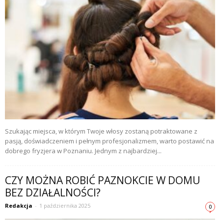
Szukając miejsca, w którym Twoje włosy zostaną potraktowane z
pasją, doświadczeniem i pełnym profesjonalizmem, warto postawić na
dobrego fryzjera w Poznaniu. Jednym z najbardziej...
CZY MOŻNA ROBIĆ PAZNOKCIE W DOMU
BEZ DZIAŁALNOŚCI?
Redakcja
-
1 października 2025
0