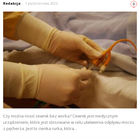
Redakcja
-
1 października 2025
0
Czy można nosić cewnik bez worka? Cewnik jest medycznym
urządzeniem, które jest stosowane w celu ułatwienia odpływu moczu
z pęcherza. Jest to cienka rurka, która...