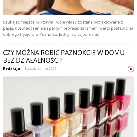
Szukając miejsca, w którym Twoje włosy zostaną potraktowane z
pasją, doświadczeniem i pełnym profesjonalizmem, warto postawić na
dobrego fryzjera w Poznaniu. Jednym z najbardziej...
CZY MOŻNA ROBIĆ PAZNOKCIE W DOMU
BEZ DZIAŁALNOŚCI?
Redakcja
-
1 października 2025
0