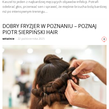
Kaszel to jeden z najbardziej męczących objawów infekcji. Potrafi
odebrać głos, przerwać sen i sprawić, że mięśnie brzucha bolą bardziej
niż po intensywnym treningu....
DOBRY FRYZJER W POZNANIU – POZNAJ
PIOTR SIERPIŃSKI HAIR
witalnie
-
22 października 2025
0