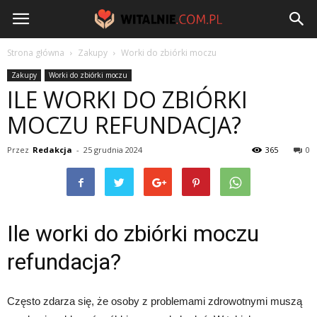
Witalnie.com.pl
Strona główna
Zakupy
Worki do zbiórki moczu
Zakupy
Worki do zbiórki moczu
ILE WORKI DO ZBIÓRKI
MOCZU REFUNDACJA?
Przez
Redakcja
-
25 grudnia 2024
365
0
Ile worki do zbiórki moczu
refundacja?
Często zdarza się, że osoby z problemami zdrowotnymi muszą