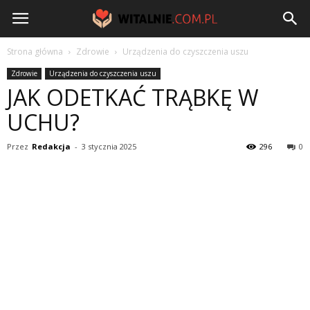
Witalnie.com.pl
Strona główna
Zdrowie
Urządzenia do czyszczenia uszu
Zdrowie
Urządzenia do czyszczenia uszu
JAK ODETKAĆ TRĄBKĘ W
UCHU?
Przez
Redakcja
-
3 stycznia 2025
296
0