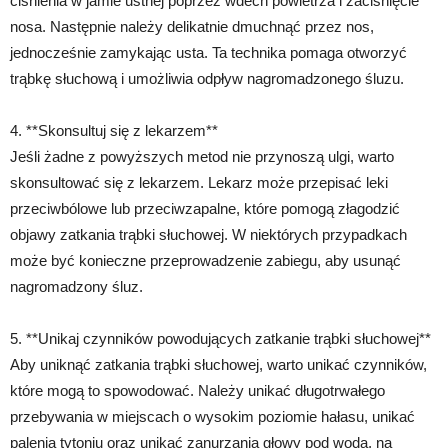
ciśnienia w jamie ustnej poprzez wdech powietrza i zaciśnięcie
nosa. Następnie należy delikatnie dmuchnąć przez nos,
jednocześnie zamykając usta. Ta technika pomaga otworzyć
trąbkę słuchową i umożliwia odpływ nagromadzonego śluzu.
4. **Skonsultuj się z lekarzem**
Jeśli żadne z powyższych metod nie przynoszą ulgi, warto
skonsultować się z lekarzem. Lekarz może przepisać leki
przeciwbólowe lub przeciwzapalne, które pomogą złagodzić
objawy zatkania trąbki słuchowej. W niektórych przypadkach
może być konieczne przeprowadzenie zabiegu, aby usunąć
nagromadzony śluz.
5. **Unikaj czynników powodujących zatkanie trąbki słuchowej**
Aby uniknąć zatkania trąbki słuchowej, warto unikać czynników,
które mogą to spowodować. Należy unikać długotrwałego
przebywania w miejscach o wysokim poziomie hałasu, unikać
palenia tytoniu oraz unikać zanurzania głowy pod wodą, na