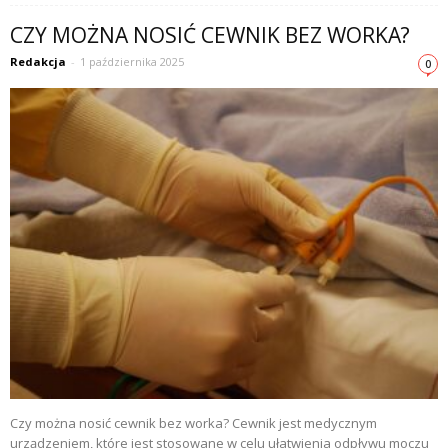
CZY MOŻNA NOSIĆ CEWNIK BEZ WORKA?
Redakcja
-
1 października 2025
0
Czy można nosić cewnik bez worka? Cewnik jest medycznym
urządzeniem, które jest stosowane w celu ułatwienia odpływu moczu