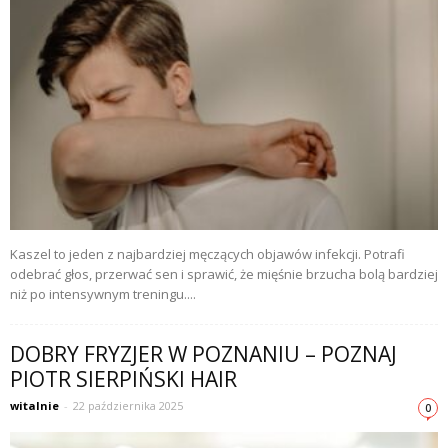
Kaszel to jeden z najbardziej męczących objawów infekcji. Potrafi
odebrać głos, przerwać sen i sprawić, że mięśnie brzucha bolą bardziej
niż po intensywnym treningu....
DOBRY FRYZJER W POZNANIU – POZNAJ
PIOTR SIERPIŃSKI HAIR
witalnie
-
22 października 2025
0