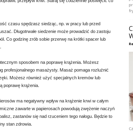
prawić przepływ krwi. Staraj się codziennie poświęcić co
pr
fr
szość czasu spędzasz siedząc, np. w pracy lub przed
C
oruszać. Długotrwałe siedzenie może prowadzić do zastoju
W
l. Co godzinę zrób sobie przerwę na krótki spacer lub
Re
.
kutecznym sposobem na poprawę krążenia. Możesz
ug profesjonalnego masażysty. Masaż pomaga rozluźnić
brzęki. Możesz również użyć specjalnych kremów lub
ą poprawę krążenia.
papierosów ma negatywny wpływ na krążenie krwi w całym
hemiczne zawarte w papierosach powodują zwężenie naczyń
 palisz, zastanów się nad rzuceniem tego nałogu. Będzie to
lny stan zdrowia.
Cz