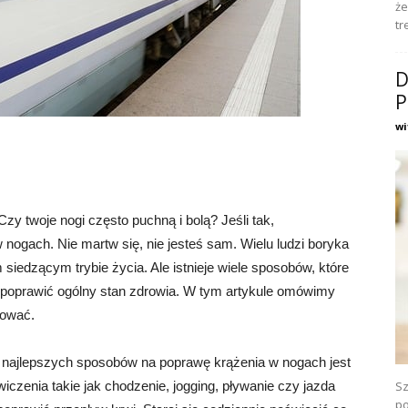
że
tr
D
P
wi
y twoje nogi często puchną i bolą? Jeśli tak,
ogach. Nie martw się, nie jesteś sam. Wielu ludzi boryka
iedzącym trybie życia. Ale istnieje wiele sposobów, które
 poprawić ogólny stan zdrowia. W tym artykule omówimy
sować.
z najlepszych sposobów na poprawę krążenia w nogach jest
czenia takie jak chodzenie, jogging, pływanie czy jazda
Sz
po