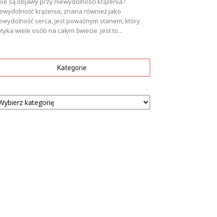
kie są objawy przy niewydolności krążenia?
ewydolność krążenia, znana również jako
ewydolność serca, jest poważnym stanem, który
tyka wiele osób na całym świecie. Jest to...
Kategorie
tegorie