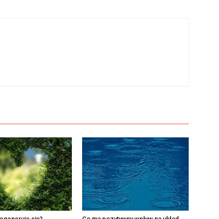
egeneruje się?
Co ma pozytywny wpływ na układ