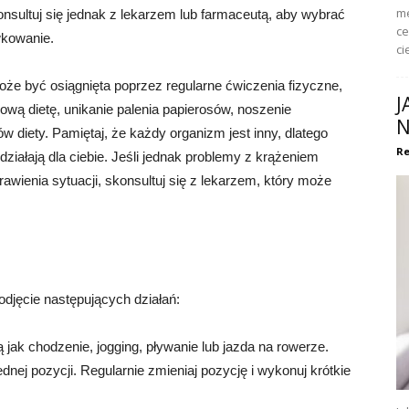
me
sultuj się jednak z lekarzem lub farmaceutą, aby wybrać
ce
wkowanie.
ci
e być osiągnięta poprzez regularne ćwiczenia fizyczne,
J
rową dietę, unikanie palenia papierosów, noszenie
N
w diety. Pamiętaj, że każdy organizm jest inny, dlatego
Re
 działają dla ciebie. Jeśli jednak problemy z krążeniem
wienia sytuacji, skonsultuj się z lekarzem, który może
djęcie następujących działań:
 jak chodzenie, jogging, pływanie lub jazda na rowerze.
ednej pozycji. Regularnie zmieniaj pozycję i wykonuj krótkie