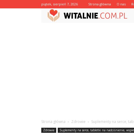
piątek, sierpień 7, 2026
Strona główna
O nas
R
Strona główna
Zdrowie
Suplementy na serce, tab
Zdrowie
Suplementy na serce, tabletki na nadciśnienie, wspi