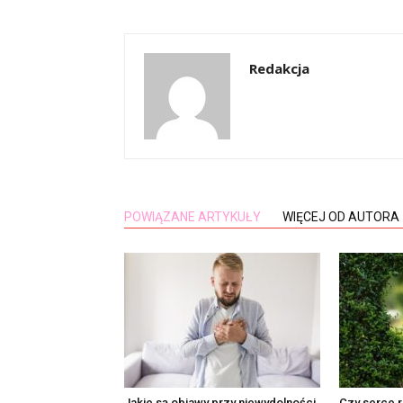
Redakcja
POWIĄZANE ARTYKUŁY
WIĘCEJ OD AUTORA
Jakie są objawy przy niewydolności
Czy serce r