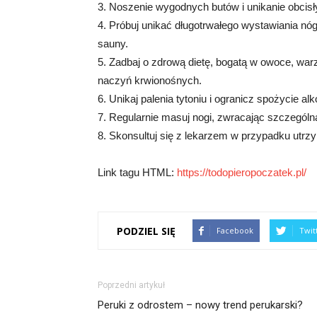
3. Noszenie wygodnych butów i unikanie obcisł
4. Próbuj unikać długotrwałego wystawiania nóg
sauny.
5. Zadbaj o zdrową dietę, bogatą w owoce, warz
naczyń krwionośnych.
6. Unikaj palenia tytoniu i ogranicz spożycie 
7. Regularnie masuj nogi, zwracając szczegól
8. Skonsultuj się z lekarzem w przypadku utr
Link tagu HTML:
https://todopieropoczatek.pl/
PODZIEL SIĘ
Facebook
Twit
Poprzedni artykuł
Peruki z odrostem – nowy trend perukarski?