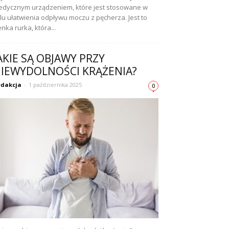
dycznym urządzeniem, które jest stosowane w
lu ułatwienia odpływu moczu z pęcherza. Jest to
enka rurka, która...
AKIE SĄ OBJAWY PRZY
IEWYDOLNOŚCI KRĄŻENIA?
dakcja
-
1 października 2025
0