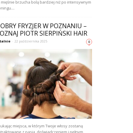
 mięśnie brzucha bolą bardziej niż po intensywnym
eningu....
OBRY FRYZJER W POZNANIU –
OZNAJ PIOTR SIERPIŃSKI HAIR
talnie
-
22 października 2025
0
ukając miejsca, w którym Twoje włosy zostaną
traktowane z pasją, doświadczeniem i pełnym