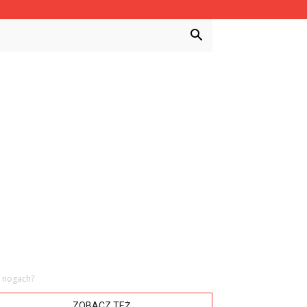
w nogach?
ZOBACZ TEŻ