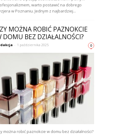
ofesjonalizmem, warto postawić na dobrego
yzjera w Poznaniu. Jednym z najbardziej...
ZY MOŻNA ROBIĆ PAZNOKCIE
 DOMU BEZ DZIAŁALNOŚCI?
dakcja
-
1 października 2025
0
y można robić paznokcie w domu bez działalności?