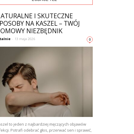
ATURALNE I SKUTECZNE
POSOBY NA KASZEL – TWÓJ
OMOWY NIEZBĘDNIK
talnie
-
13 maja 2026
0
szel to jeden z najbardziej męczących objawów
fekcji. Potrafi odebrać głos, przerwać sen i sprawić,