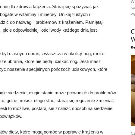
W 
enie dla zdrowia krążenia. Staraj się spożywać jak
sa
wy
ogate w witaminy i minerały. Unikaj tłustych i
dzić do nadwagi i problemów z krążeniem. Pamiętaj
picie odpowiedniej ilości wody każdego dnia jest
C
W
Re
e zbyt ciasnych ubrań, zwłaszcza w okolicy nóg, może
jsze ubrania, które nie będą uciskać nóg. Jeśli masz
yć noszenie specjalnych pończoch uciskowych, które
długie siedzenie, długie stanie może prowadzić do problemów
u, gdzie musisz długo stać, staraj się regularnie zmieniać
eśli to możliwe, postaraj się znaleźć sposób na siedzenie
obowiązków.
entów diety, które mogą pomóc w poprawie krążenia w
Cz