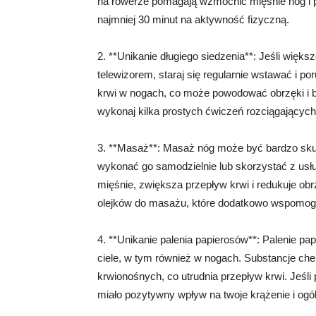
na rowerze pomagają wzmocnić mięśnie nóg i po
najmniej 30 minut na aktywność fizyczną.
2. **Unikanie długiego siedzenia**: Jeśli więk
telewizorem, staraj się regularnie wstawać i p
krwi w nogach, co może powodować obrzęki i bó
wykonaj kilka prostych ćwiczeń rozciągających
3. **Masaż**: Masaż nóg może być bardzo s
wykonać go samodzielnie lub skorzystać z usł
mięśnie, zwiększa przepływ krwi i redukuje o
olejków do masażu, które dodatkowo wspomog
4. **Unikanie palenia papierosów**: Palenie 
ciele, w tym również w nogach. Substancje c
krwionośnych, co utrudnia przepływ krwi. Jeśli
miało pozytywny wpływ na twoje krążenie i ogó