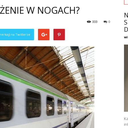
ĄŻENIE W NOGACH?
N
S
333
0
D
ierkaj) na Twitterze
wi
Ka
in