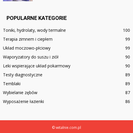
POPULARNE KATEGORIE
Toniki, hydrolaty, wody termalne
100
Terapia zimnem i ciepłem
99
Układ moczowo-płciowy
99
Waporyzatory do suszu i ziół
90
Leki wspierające układ pokarmowy
90
Testy diagnostyczne
89
Temblaki
89
Wybielanie zębów
87
Wyposażenie łazienki
86
© witalnie.com.pl