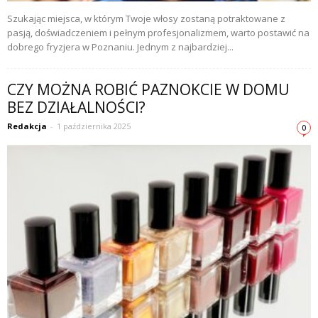
Szukając miejsca, w którym Twoje włosy zostaną potraktowane z
pasją, doświadczeniem i pełnym profesjonalizmem, warto postawić na
dobrego fryzjera w Poznaniu. Jednym z najbardziej...
CZY MOŻNA ROBIĆ PAZNOKCIE W DOMU
BEZ DZIAŁALNOŚCI?
Redakcja
-
1 października 2025
0