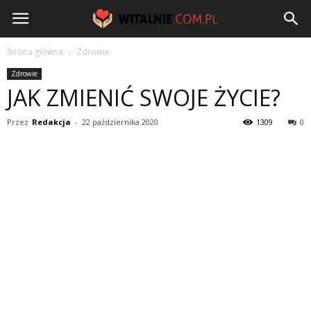
Witalnie.com.pl
Strona główna
Zdrowie
Zdrowie
JAK ZMIENIĆ SWOJE ŻYCIE?
Przez
Redakcja
-
22 października 2020
1309
0