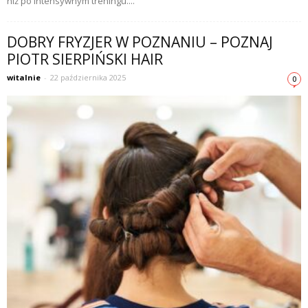
niż po intensywnym treningu....
DOBRY FRYZJER W POZNANIU – POZNAJ
PIOTR SIERPIŃSKI HAIR
witalnie
-
22 października 2025
0