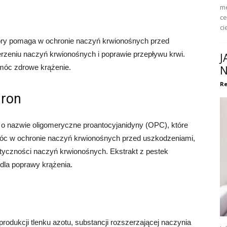
me
ce
ci
tóry pomaga w ochronie naczyń krwionośnych przed
zeniu naczyń krwionośnych i poprawie przepływu krwi.
J
óc zdrowe krążenie.
N
Re
gron
 o nazwie oligomeryczne proantocyjanidyny (OPC), które
móc w ochronie naczyń krwionośnych przed uszkodzeniami,
styczności naczyń krwionośnych. Ekstrakt z pestek
la poprawy krążenia.
odukcji tlenku azotu, substancji rozszerzającej naczynia