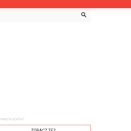
rawę krążenia?
ZOBACZ TEŻ