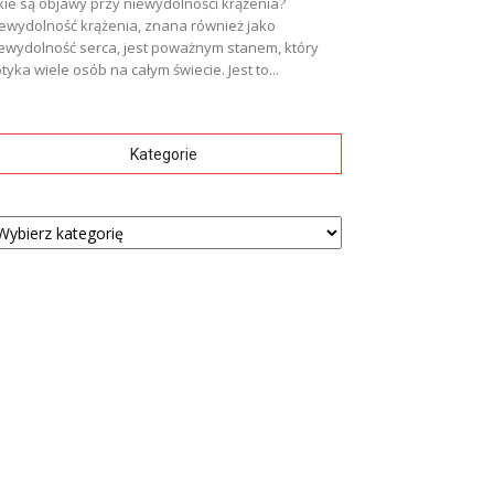
kie są objawy przy niewydolności krążenia?
ewydolność krążenia, znana również jako
ewydolność serca, jest poważnym stanem, który
tyka wiele osób na całym świecie. Jest to...
Kategorie
tegorie