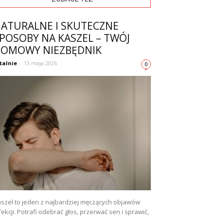
ATURALNE I SKUTECZNE
POSOBY NA KASZEL – TWÓJ
OMOWY NIEZBĘDNIK
talnie
-
13 maja 2026
0
szel to jeden z najbardziej męczących objawów
fekcji. Potrafi odebrać głos, przerwać sen i sprawić,