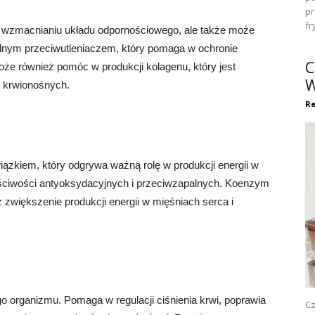
pr
fr
i w wzmacnianiu układu odpornościowego, ale także może
ilnym przeciwutleniaczem, który pomaga w ochronie
C
e również pomóc w produkcji kolagenu, który jest
W
ń krwionośnych.
Re
ązkiem, który odgrywa ważną rolę w produkcji energii w
ściwości antyoksydacyjnych i przeciwzapalnych. Koenzym
większenie produkcji energii w mięśniach serca i
 organizmu. Pomaga w regulacji ciśnienia krwi, poprawia
Cz