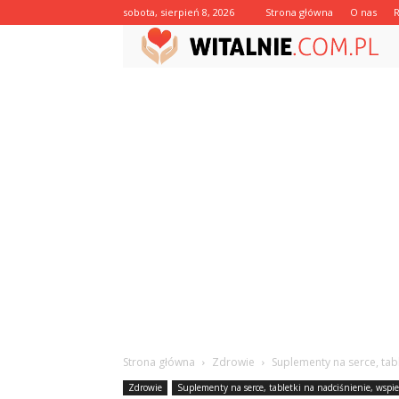
sobota, sierpień 8, 2026
Strona główna
O nas
Strona główna
Zdrowie
Suplementy na serce, tab
Zdrowie
Suplementy na serce, tabletki na nadciśnienie, wspi