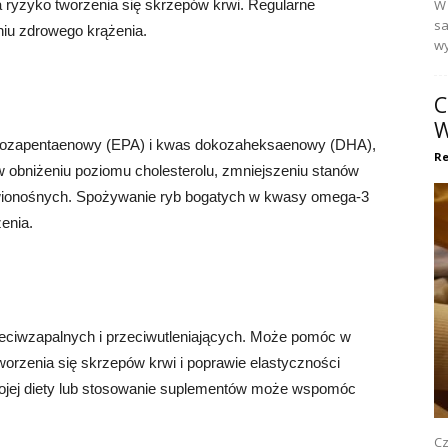
 ryzyko tworzenia się skrzepów krwi. Regularne
W 
sa
u zdrowego krążenia.
wy
C
W
ikozapentaenowy (EPA) i kwas dokozaheksaenowy (DHA),
Re
 obniżeniu poziomu cholesterolu, zmniejszeniu stanów
rwionośnych. Spożywanie ryb bogatych w kwasy omega-3
enia.
eciwzapalnych i przeciwutleniających. Może pomóc w
tworzenia się skrzepów krwi i poprawie elastyczności
ojej diety lub stosowanie suplementów może wspomóc
Cz