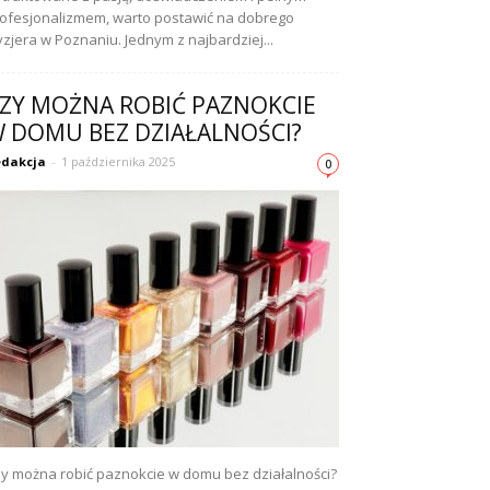
ofesjonalizmem, warto postawić na dobrego
yzjera w Poznaniu. Jednym z najbardziej...
ZY MOŻNA ROBIĆ PAZNOKCIE
 DOMU BEZ DZIAŁALNOŚCI?
dakcja
-
1 października 2025
0
y można robić paznokcie w domu bez działalności?