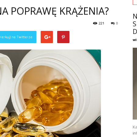
NA POPRAWĘ KRĄŻENIA?
N
S
221
0
D
ierkaj) na Twitterze
wi
Ka
in