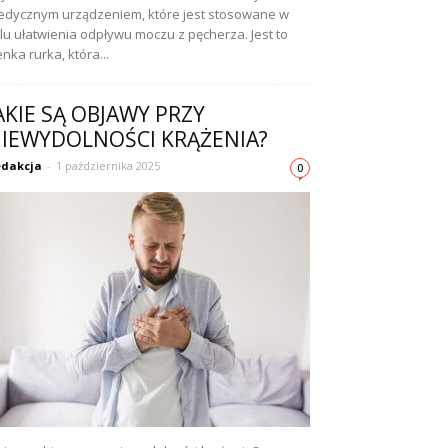
dycznym urządzeniem, które jest stosowane w
lu ułatwienia odpływu moczu z pęcherza. Jest to
enka rurka, która...
AKIE SĄ OBJAWY PRZY
IEWYDOLNOŚCI KRĄŻENIA?
dakcja
-
1 października 2025
0