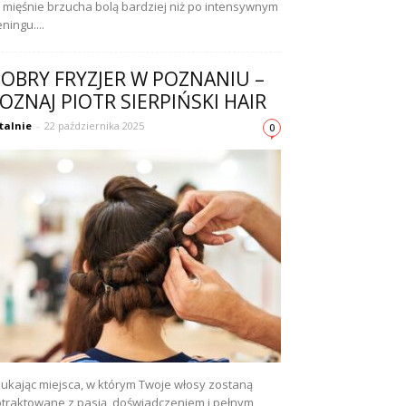
 mięśnie brzucha bolą bardziej niż po intensywnym
eningu....
OBRY FRYZJER W POZNANIU –
OZNAJ PIOTR SIERPIŃSKI HAIR
talnie
-
22 października 2025
0
ukając miejsca, w którym Twoje włosy zostaną
traktowane z pasją, doświadczeniem i pełnym