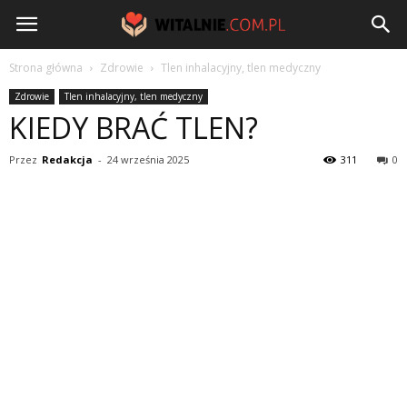
Witalnie.com.pl
Strona główna
Zdrowie
Tlen inhalacyjny, tlen medyczny
Zdrowie
Tlen inhalacyjny, tlen medyczny
KIEDY BRAĆ TLEN?
Przez
Redakcja
-
24 września 2025
311
0