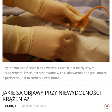
Czy można nosić cewnik bez worka? Cewnik jest medycznym
urządzeniem, które jest stosowane w celu ułatwienia odpływu moczu
z pęcherza. Jest to cienka rurka, która...
JAKIE SĄ OBJAWY PRZY NIEWYDOLNOŚCI
KRĄŻENIA?
Redakcja
-
1 października 2025
0