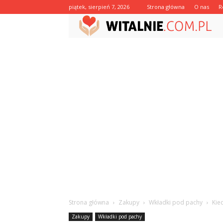
piątek, sierpień 7, 2026
Strona główna
O nas
R
Strona główna
Zakupy
Wkładki pod pachy
Kie
Zakupy
Wkładki pod pachy