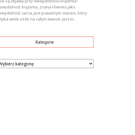
kie są objawy przy niewydolności krążenia?
ewydolność krążenia, znana również jako
ewydolność serca, jest poważnym stanem, który
tyka wiele osób na całym świecie. Jest to...
Kategorie
tegorie