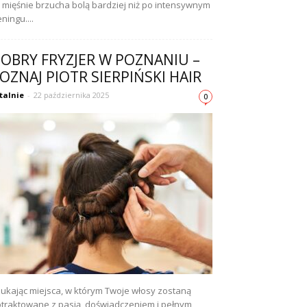
 mięśnie brzucha bolą bardziej niż po intensywnym
eningu....
OBRY FRYZJER W POZNANIU –
OZNAJ PIOTR SIERPIŃSKI HAIR
talnie
-
22 października 2025
0
ukając miejsca, w którym Twoje włosy zostaną
traktowane z pasją, doświadczeniem i pełnym