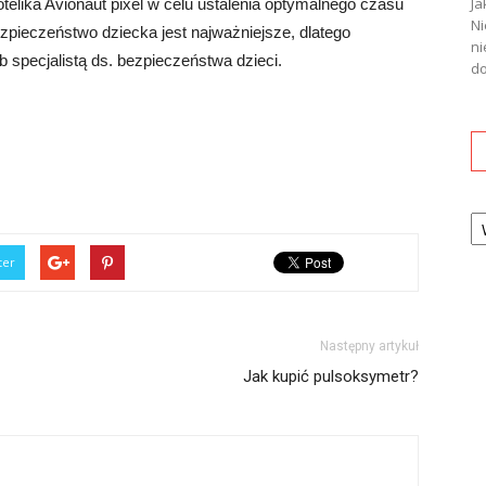
Ja
otelika Avionaut pixel w celu ustalenia optymalnego czasu
Ni
zpieczeństwo dziecka jest najważniejsze, dlatego
ni
 specjalistą ds. bezpieczeństwa dzieci.
do
Ka
ter
Następny artykuł
Jak kupić pulsoksymetr?