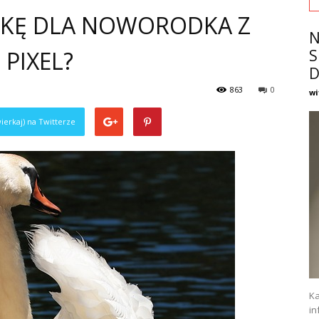
DKĘ DLA NOWORODKA Z
N
PIXEL?
S
D
863
0
wi
ierkaj) na Twitterze
Ka
in