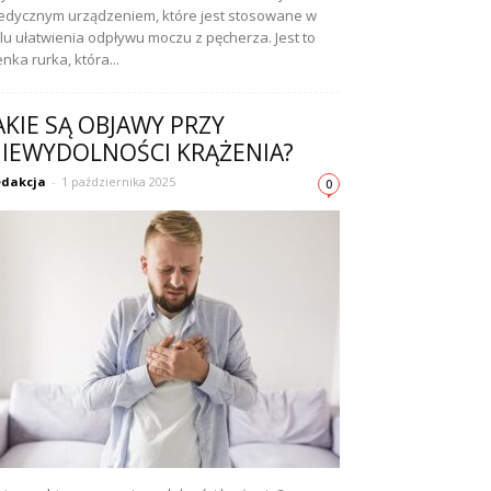
dycznym urządzeniem, które jest stosowane w
lu ułatwienia odpływu moczu z pęcherza. Jest to
enka rurka, która...
AKIE SĄ OBJAWY PRZY
IEWYDOLNOŚCI KRĄŻENIA?
dakcja
-
1 października 2025
0