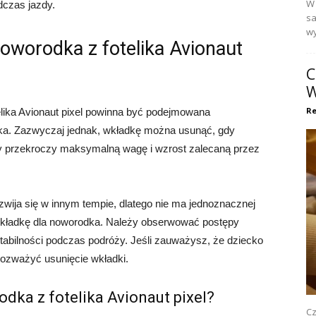
W 
dczas jazdy.
sa
wy
oworodka z fotelika Avionaut
C
W
Re
elika Avionaut pixel powinna być podejmowana
cka. Zazwyczaj jednak, wkładkę można usunąć, gdy
gdy przekroczy maksymalną wagę i wzrost zalecaną przez
zwija się w innym tempie, dlatego nie ma jednoznacznej
 wkładkę dla noworodka. Należy obserwować postępy
stabilności podczas podróży. Jeśli zauważysz, że dziecko
 rozważyć usunięcie wkładki.
dka z fotelika Avionaut pixel?
Cz