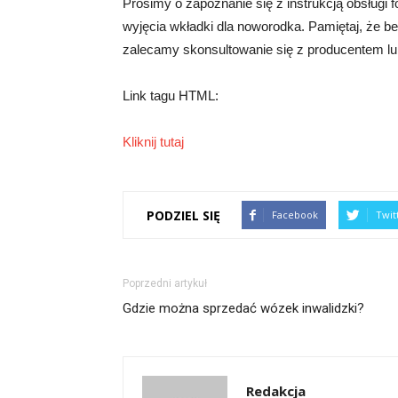
Prosimy o zapoznanie się z instrukcją obsługi f
wyjęcia wkładki dla noworodka. Pamiętaj, że be
zalecamy skonsultowanie się z producentem lub
Link tagu HTML:
Kliknij tutaj
PODZIEL SIĘ
Facebook
Twit
Poprzedni artykuł
Gdzie można sprzedać wózek inwalidzki?
Redakcja