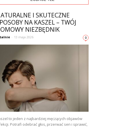
ATURALNE I SKUTECZNE
POSOBY NA KASZEL – TWÓJ
OMOWY NIEZBĘDNIK
talnie
-
13 maja 2026
0
szel to jeden z najbardziej męczących objawów
fekcji. Potrafi odebrać głos, przerwać sen i sprawić,