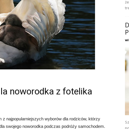
że
tr
D
P
wi
la noworodka z fotelika
m z najpopularniejszych wyborów dla rodziców, którzy
Sz
 dla swojego noworodka podczas podróży samochodem.
po