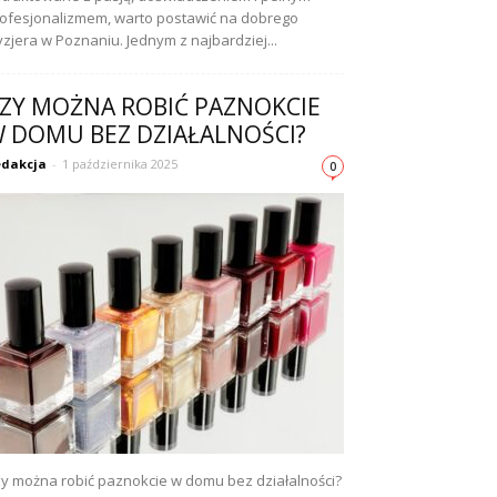
ofesjonalizmem, warto postawić na dobrego
yzjera w Poznaniu. Jednym z najbardziej...
ZY MOŻNA ROBIĆ PAZNOKCIE
 DOMU BEZ DZIAŁALNOŚCI?
dakcja
-
1 października 2025
0
y można robić paznokcie w domu bez działalności?