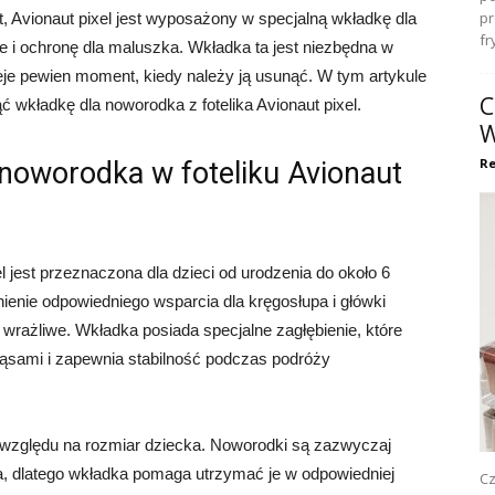
pr
ąt, Avionaut pixel jest wyposażony w specjalną wkładkę dla
fr
 i ochronę dla maluszka. Wkładka ta jest niezbędna w
ieje pewien moment, kiedy należy ją usunąć. W tym artykule
C
 wkładkę dla noworodka z fotelika Avionaut pixel.
W
Re
 noworodka w foteliku Avionaut
l jest przeznaczona dla dzieci od urodzenia do około 6
ienie odpowiedniego wsparcia dla kręgosłupa i główki
i wrażliwe. Wkładka posiada specjalne zagłębienie, które
ząsami i zapewnia stabilność podczas podróży
 względu na rozmiar dziecka. Noworodki są zazwyczaj
ta, dlatego wkładka pomaga utrzymać je w odpowiedniej
Cz