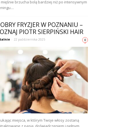
 mięśnie brzucha bolą bardziej niż po intensywnym
eningu....
OBRY FRYZJER W POZNANIU –
OZNAJ PIOTR SIERPIŃSKI HAIR
talnie
-
22 października 2025
0
ukając miejsca, w którym Twoje włosy zostaną
traktowane z pasją, doświadczeniem i pełnym