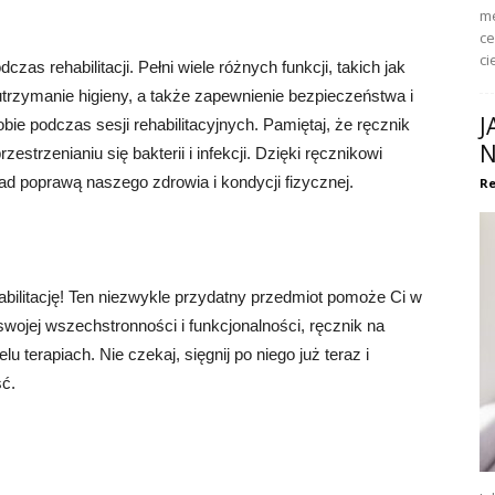
me
ce
ci
s rehabilitacji. Pełni wiele różnych funkcji, takich jak
utrzymanie higieny, a także zapewnienie bezpieczeństwa i
J
ie podczas sesji rehabilitacyjnych. Pamiętaj, że ręcznik
N
estrzenianiu się bakterii i infekcji. Dzięki ręcznikowi
d poprawą naszego zdrowia i kondycji fizycznej.
Re
bilitację! Ten niezwykle przydatny przedmiot pomoże Ci w
swojej wszechstronności i funkcjonalności, ręcznik na
 terapiach. Nie czekaj, sięgnij po niego już teraz i
ść.