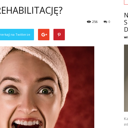
EHABILITACJĘ?
N
S
256
0
D
ierkaj) na Twitterze
wi
Ka
in