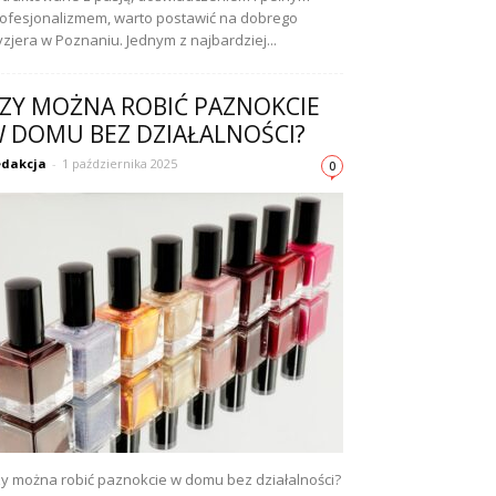
ofesjonalizmem, warto postawić na dobrego
yzjera w Poznaniu. Jednym z najbardziej...
ZY MOŻNA ROBIĆ PAZNOKCIE
 DOMU BEZ DZIAŁALNOŚCI?
dakcja
-
1 października 2025
0
y można robić paznokcie w domu bez działalności?