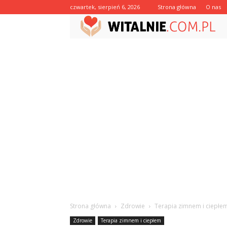
czwartek, sierpień 6, 2026
Strona główna
O nas
Strona główna
Zdrowie
Terapia zimnem i ciepłe
Zdrowie
Terapia zimnem i ciepłem