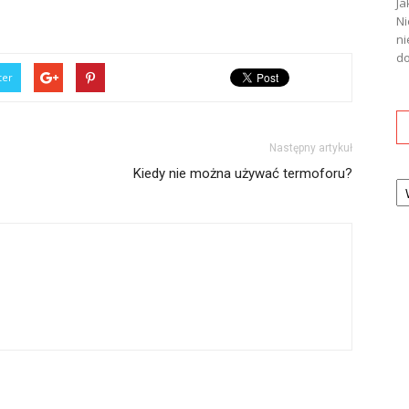
Ja
Ni
ni
do
ter
Następny artykuł
Kiedy nie można używać termoforu?
Ka