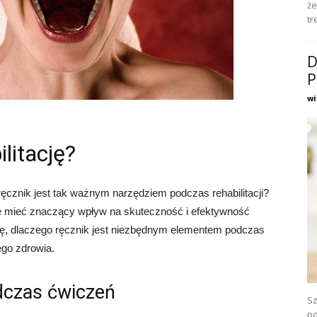
że
tr
D
P
wi
litację?
ręcznik jest tak ważnym narzędziem podczas rehabilitacji?
e mieć znaczący wpływ na skuteczność i efektywność
 się, dlaczego ręcznik jest niezbędnym elementem podczas
ego zdrowia.
dczas ćwiczeń
Sz
po