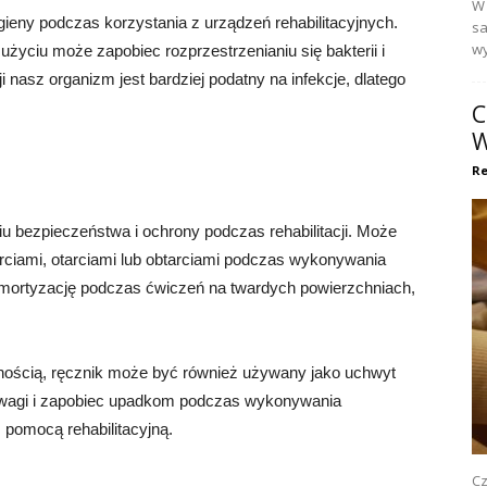
W 
ieny podczas korzystania z urządzeń rehabilitacyjnych.
sa
wy
yciu może zapobiec rozprzestrzenianiu się bakterii i
ji nasz organizm jest bardziej podatny na infekcje, dlatego
C
W
a
Re
u bezpieczeństwa i ochrony podczas rehabilitacji. Może
rciami, otarciami lub obtarciami podczas wykonywania
ortyzację podczas ćwiczeń na twardych powierzchniach,
lnością, ręcznik może być również używany jako uchwyt
wagi i zapobiec upadkom podczas wykonywania
 pomocą rehabilitacyjną.
Cz