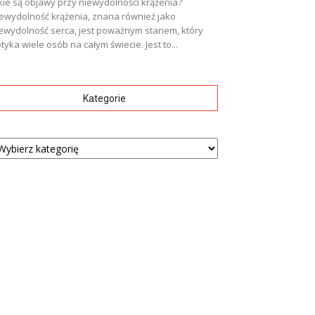
kie są objawy przy niewydolności krążenia?
ewydolność krążenia, znana również jako
ewydolność serca, jest poważnym stanem, który
tyka wiele osób na całym świecie. Jest to...
Kategorie
tegorie