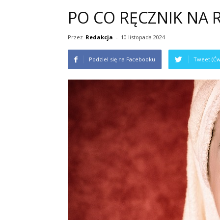
PO CO RĘCZNIK NA R
Przez
Redakcja
-
10 listopada 2024
Podziel się na Facebooku
Tweet (Ćw