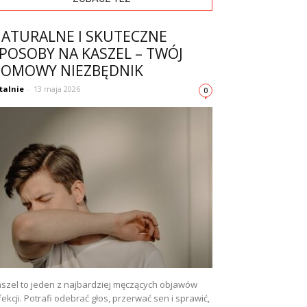
ATURALNE I SKUTECZNE
POSOBY NA KASZEL – TWÓJ
OMOWY NIEZBĘDNIK
talnie
-
13 maja 2026
0
szel to jeden z najbardziej męczących objawów
fekcji. Potrafi odebrać głos, przerwać sen i sprawić,