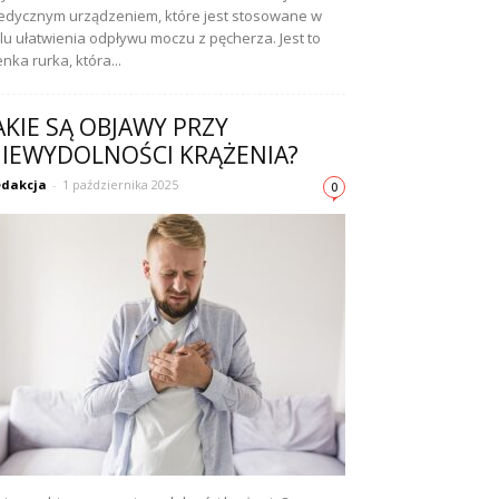
dycznym urządzeniem, które jest stosowane w
lu ułatwienia odpływu moczu z pęcherza. Jest to
enka rurka, która...
AKIE SĄ OBJAWY PRZY
IEWYDOLNOŚCI KRĄŻENIA?
dakcja
-
1 października 2025
0