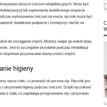
pr
konywania różnych ćwiczeń rehabilitacyjnych. Może być
fr
wiedniej pozycji lub zapewnienia dodatkowego wsparcia
 podczas wykonywania ćwiczeń na macie, ręcznik może być
C
apewnić dodatkowe podparcie i zmniejszyć nacisk na
W
Re
zie do rozciągania mięśni. Możesz owijać go wokół stopy
ęśnie. Jest to szczególnie przydatne podczas rehabilitacji
est stopniowe przywracanie elastyczności mięśni.
anie higieny
jemy nasze ciało, co prowadzi do pocenia się. Ręcznik jest
 i utrzymania higieny podczas ćwiczeń. Dzięki ręcznikowi
u z ciała, co zapobiega przegrzewaniu się i utrzymaniu
Cz