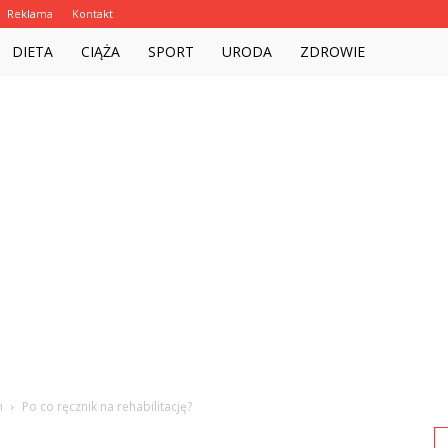
Reklama
Kontakt
Witalnie.com.pl
DIETA
CIĄŻA
SPORT
URODA
ZDROWIE
m
Po co ręcznik na rehabilitację?