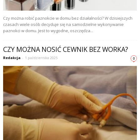
Czy można robić paznokcie w domu bez działalności? W dzisiejszych
czasach wiele osób decyduje się na samodzielne wykonywanie
paznokci w domu. Jest to wygodne, oszczędza...
CZY MOŻNA NOSIĆ CEWNIK BEZ WORKA?
Redakcja
-
1 października 2025
0