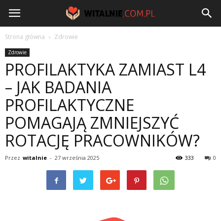
Witalnie.com.pl
Strona główna
Zdrowie
Zdrowie
PROFILAKTYKA ZAMIAST L4
– JAK BADANIA
PROFILAKTYCZNE
POMAGAJĄ ZMNIEJSZYĆ
ROTACJĘ PRACOWNIKÓW?
Przez
witalnie
-
27 września 2025
333
0