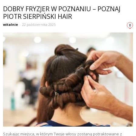
DOBRY FRYZJER W POZNANIU – POZNAJ
PIOTR SIERPIŃSKI HAIR
witalnie
-
22 października 2025
0
Szukając miejsca, w którym Twoje włosy zostaną potraktowane z