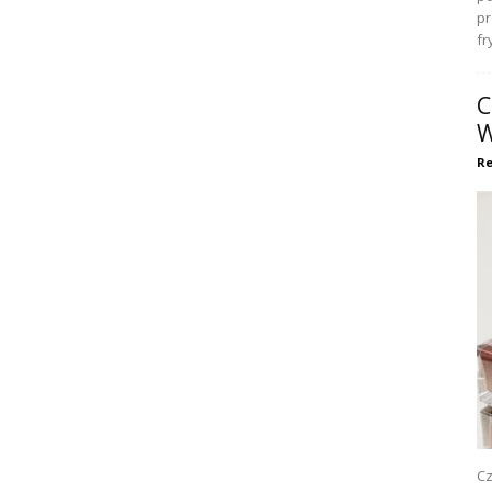
pr
fr
C
W
Re
Cz