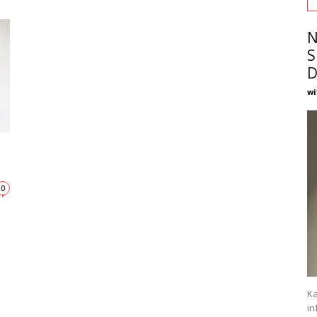
N
S
D
wi
0
Ka
in