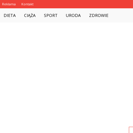
Reklama
Kontakt
Witalnie.com.pl
DIETA
CIĄŻA
SPORT
URODA
ZDROWIE