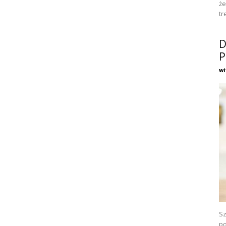
że
tr
D
P
wi
Sz
po