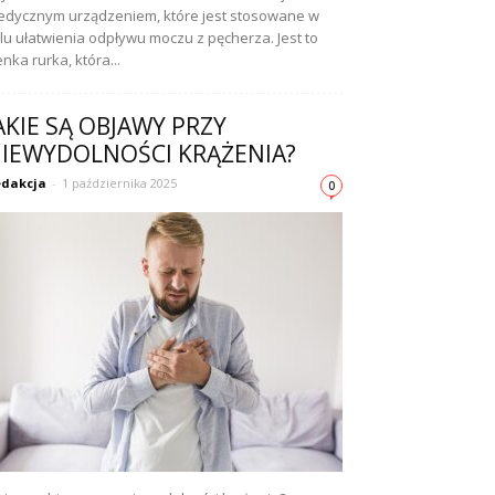
dycznym urządzeniem, które jest stosowane w
lu ułatwienia odpływu moczu z pęcherza. Jest to
enka rurka, która...
AKIE SĄ OBJAWY PRZY
IEWYDOLNOŚCI KRĄŻENIA?
dakcja
-
1 października 2025
0