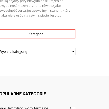
kie są objawy przy niewydolności krążenia?
ewydolność krążenia, znana również jako
ewydolność serca, jest poważnym stanem, który
tyka wiele osób na całym świecie. Jest to...
Kategorie
tegorie
OPULARNE KATEGORIE
niki, hydrolaty, wody termalne
100