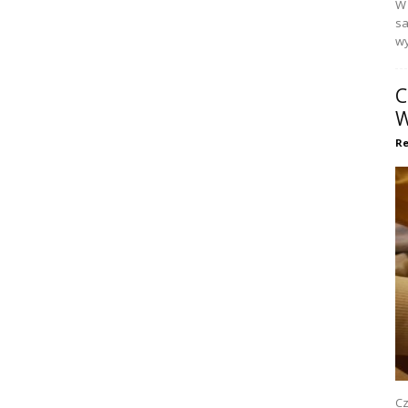
W 
sa
wy
C
W
Re
Cz