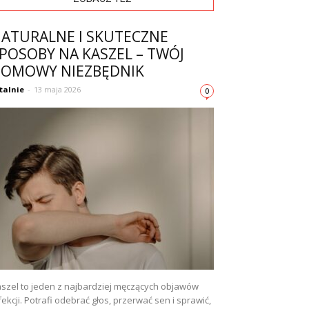
ATURALNE I SKUTECZNE
POSOBY NA KASZEL – TWÓJ
OMOWY NIEZBĘDNIK
talnie
-
13 maja 2026
0
szel to jeden z najbardziej męczących objawów
fekcji. Potrafi odebrać głos, przerwać sen i sprawić,