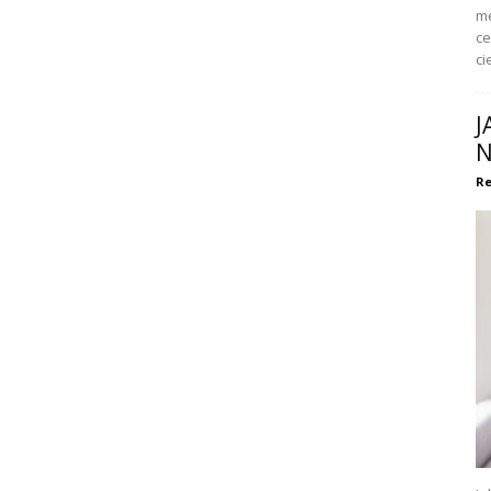
me
ce
ci
J
N
Re