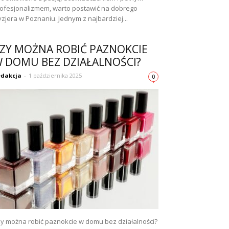
ofesjonalizmem, warto postawić na dobrego
yzjera w Poznaniu. Jednym z najbardziej...
ZY MOŻNA ROBIĆ PAZNOKCIE
 DOMU BEZ DZIAŁALNOŚCI?
dakcja
-
1 października 2025
0
y można robić paznokcie w domu bez działalności?