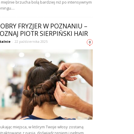
 mięśnie brzucha bolą bardziej niż po intensywnym
eningu....
OBRY FRYZJER W POZNANIU –
OZNAJ PIOTR SIERPIŃSKI HAIR
talnie
-
22 października 2025
0
ukając miejsca, w którym Twoje włosy zostaną
traktowane z pasją, doświadczeniem i pełnym