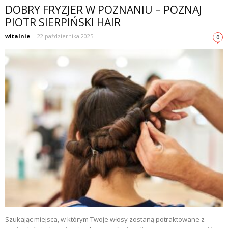
DOBRY FRYZJER W POZNANIU – POZNAJ
PIOTR SIERPIŃSKI HAIR
witalnie
-
22 października 2025
0
Szukając miejsca, w którym Twoje włosy zostaną potraktowane z