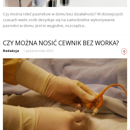
Czy można robić paznokcie w domu bez działalności? W dzisiejszych
czasach wiele osób decyduje się na samodzielne wykonywanie
paznokci w domu. Jest to wygodne, oszczędza...
CZY MOŻNA NOSIĆ CEWNIK BEZ WORKA?
Redakcja
-
1 października 2025
0