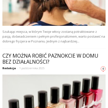
Szukając miejsca, w którym Twoje włosy zostaną potraktowane z
pasją, doświadczeniem i pełnym profesjonalizmem, warto postawić na
dobrego fryzjera w Poznaniu. Jednym z najbardziej...
CZY MOŻNA ROBIĆ PAZNOKCIE W DOMU
BEZ DZIAŁALNOŚCI?
Redakcja
-
1 października 2025
0