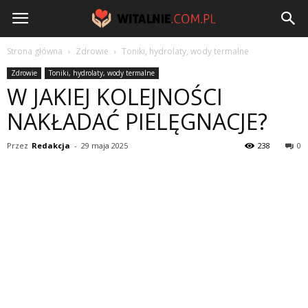
Witalnie.com.pl
Strona główna
Zdrowie
Toniki, hydrolaty, wody termalne
Zdrowie
Toniki, hydrolaty, wody termalne
W JAKIEJ KOLEJNOŚCI
NAKŁADAĆ PIELĘGNACJE?
Przez
Redakcja
-
29 maja 2025
238
0