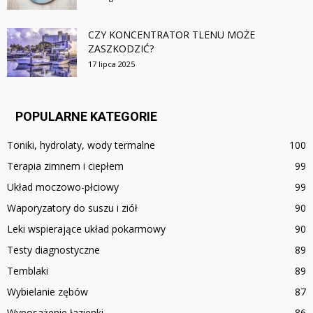
CZY KONCENTRATOR TLENU MOŻE
ZASZKODZIĆ?
17 lipca 2025
POPULARNE KATEGORIE
Toniki, hydrolaty, wody termalne
100
Terapia zimnem i ciepłem
99
Układ moczowo-płciowy
99
Waporyzatory do suszu i ziół
90
Leki wspierające układ pokarmowy
90
Testy diagnostyczne
89
Temblaki
89
Wybielanie zębów
87
Wyposażenie łazienki
86