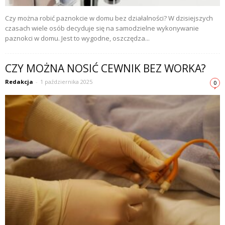
Czy można robić paznokcie w domu bez działalności? W dzisiejszych
czasach wiele osób decyduje się na samodzielne wykonywanie
paznokci w domu. Jest to wygodne, oszczędza...
CZY MOŻNA NOSIĆ CEWNIK BEZ WORKA?
Redakcja
-
1 października 2025
0