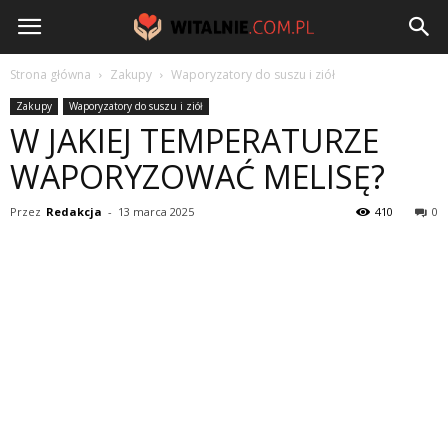
Witalnie.com.pl
Strona główna
Zakupy
Waporyzatory do suszu i ziół
Zakupy
Waporyzatory do suszu i ziół
W JAKIEJ TEMPERATURZE
WAPORYZOWAĆ MELISĘ?
Przez
Redakcja
-
13 marca 2025
410
0