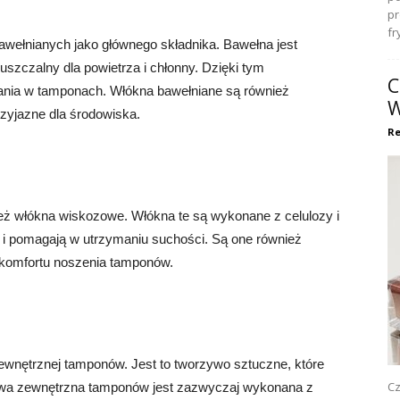
pr
fr
wełnianych jako głównego składnika. Bawełna jest
uszczalny dla powietrza i chłonny. Dzięki tym
C
ania w tamponach. Włókna bawełniane są również
W
rzyjazne dla środowiska.
Re
ż włókna wiskozowe. Włókna te są wykonane z celulozy i
i pomagają w utrzymaniu suchości. Są one również
la komfortu noszenia tamponów.
zewnętrznej tamponów. Jest to tworzywo sztuczne, które
Cz
twa zewnętrzna tamponów jest zazwyczaj wykonana z