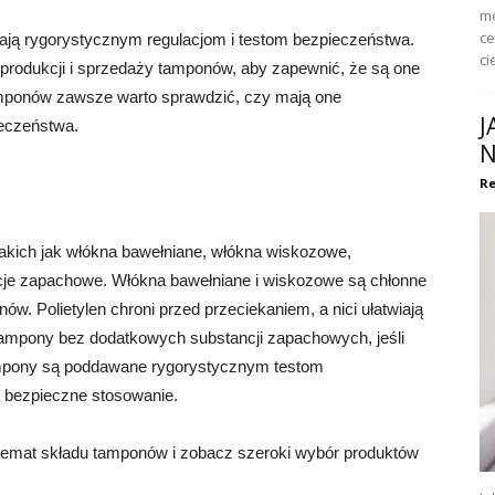
me
ce
egają rygorystycznym regulacjom i testom bezpieczeństwa.
ci
 produkcji i sprzedaży tamponów, aby zapewnić, że są one
mponów zawsze warto sprawdzić, czy mają one
J
ieczeństwa.
N
Re
akich jak włókna bawełniane, włókna wiskozowe,
tancje zapachowe. Włókna bawełniane i wiskozowe są chłonne
ów. Polietylen chroni przed przeciekaniem, a nici ułatwiają
tampony bez dodatkowych substancji zapachowych, jeśli
ampony są poddawane rygorystycznym testom
h bezpieczne stosowanie.
 temat składu tamponów i zobacz szeroki wybór produktów