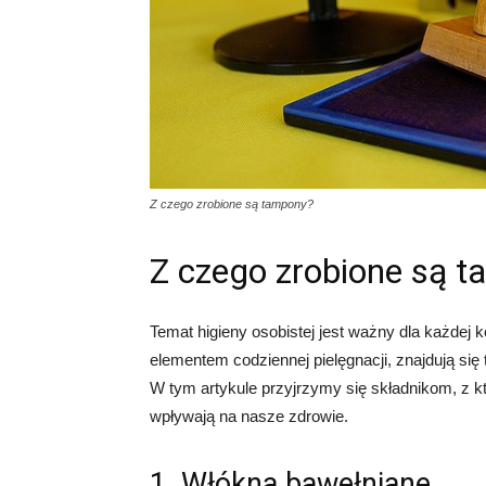
Z czego zrobione są tampony?
Z czego zrobione są 
Temat higieny osobistej jest ważny dla każdej 
elementem codziennej pielęgnacji, znajdują si
W tym artykule przyjrzymy się składnikom, z któ
wpływają na nasze zdrowie.
1. Włókna bawełniane