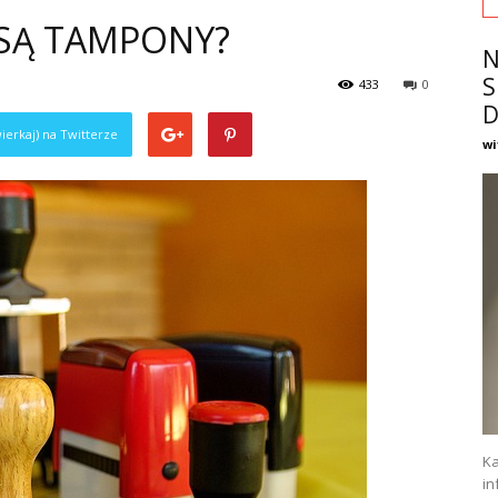
 SĄ TAMPONY?
N
S
433
0
D
ierkaj) na Twitterze
wi
Ka
in