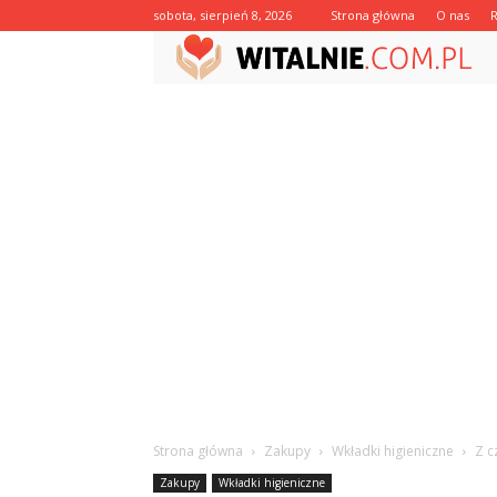
sobota, sierpień 8, 2026
Strona główna
O nas
Strona główna
Zakupy
Wkładki higieniczne
Z c
Zakupy
Wkładki higieniczne