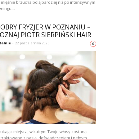
 mięśnie brzucha bolą bardziej niż po intensywnym
eningu....
OBRY FRYZJER W POZNANIU –
OZNAJ PIOTR SIERPIŃSKI HAIR
talnie
-
22 października 2025
0
ukając miejsca, w którym Twoje włosy zostaną
traktowane z pasją, doświadczeniem i pełnym