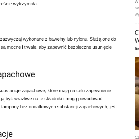
W 
ocześnie wytrzymała.
sa
wy
C
W
ą zazwyczaj wykonane z bawełny lub nylonu. Służą one do
i są mocne i trwałe, aby zapewnić bezpieczne usunięcie
Re
 zapachowe
substancje zapachowe, które mają na celu zapewnienie
gą być wrażliwe na te składniki i mogą powodować
ć tampony bez dodatkowych substancji zapachowych, jeśli
acje
Cz