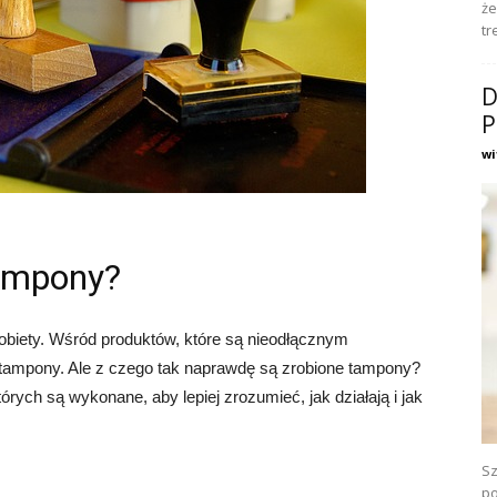
że
tr
D
P
wi
tampony?
kobiety. Wśród produktów, które są nieodłącznym
ę tampony. Ale z czego tak naprawdę są zrobione tampony?
rych są wykonane, aby lepiej zrozumieć, jak działają i jak
Sz
po