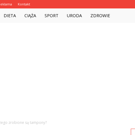
Reklama
Kontakt
Witalnie.com.pl
DIETA
CIĄŻA
SPORT
URODA
ZDROWIE
zego zrobione są tampony?