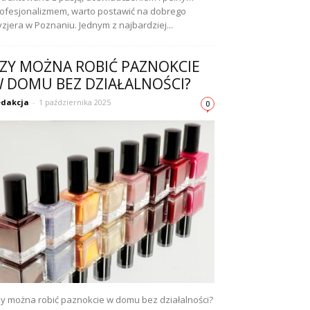
ofesjonalizmem, warto postawić na dobrego
yzjera w Poznaniu. Jednym z najbardziej...
ZY MOŻNA ROBIĆ PAZNOKCIE
 DOMU BEZ DZIAŁALNOŚCI?
dakcja
-
1 października 2025
0
y można robić paznokcie w domu bez działalności?