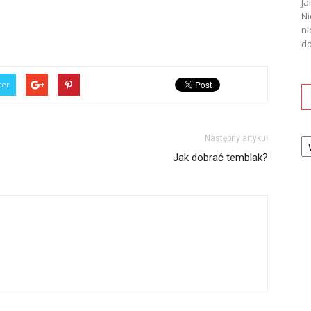
Ja
Ni
ni
do
ter
Ka
Następny artykuł
Jak dobrać temblak?