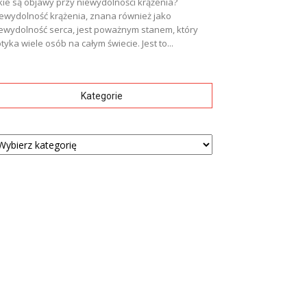
kie są objawy przy niewydolności krążenia?
ewydolność krążenia, znana również jako
ewydolność serca, jest poważnym stanem, który
tyka wiele osób na całym świecie. Jest to...
Kategorie
tegorie