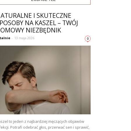
ATURALNE I SKUTECZNE
POSOBY NA KASZEL – TWÓJ
OMOWY NIEZBĘDNIK
talnie
-
13 maja 2026
0
szel to jeden z najbardziej męczących objawów
fekcji. Potrafi odebrać głos, przerwać sen i sprawić,