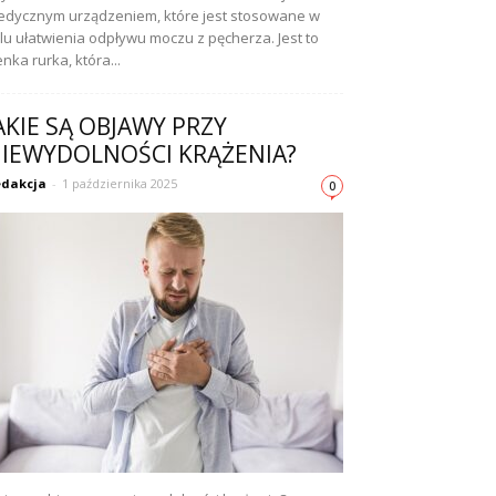
dycznym urządzeniem, które jest stosowane w
lu ułatwienia odpływu moczu z pęcherza. Jest to
enka rurka, która...
AKIE SĄ OBJAWY PRZY
IEWYDOLNOŚCI KRĄŻENIA?
dakcja
-
1 października 2025
0