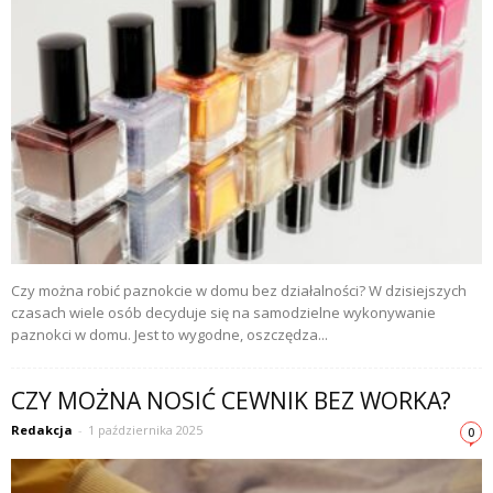
Czy można robić paznokcie w domu bez działalności? W dzisiejszych
czasach wiele osób decyduje się na samodzielne wykonywanie
paznokci w domu. Jest to wygodne, oszczędza...
CZY MOŻNA NOSIĆ CEWNIK BEZ WORKA?
Redakcja
-
1 października 2025
0