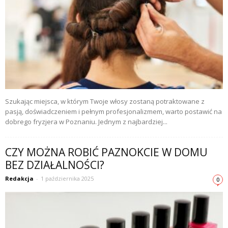
Szukając miejsca, w którym Twoje włosy zostaną potraktowane z
pasją, doświadczeniem i pełnym profesjonalizmem, warto postawić na
dobrego fryzjera w Poznaniu. Jednym z najbardziej...
CZY MOŻNA ROBIĆ PAZNOKCIE W DOMU
BEZ DZIAŁALNOŚCI?
Redakcja
-
1 października 2025
0