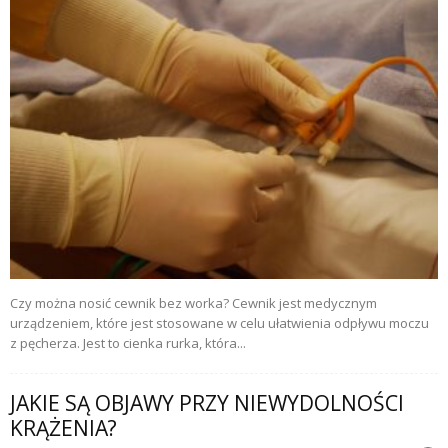
Czy można nosić cewnik bez worka? Cewnik jest medycznym
urządzeniem, które jest stosowane w celu ułatwienia odpływu moczu
z pęcherza. Jest to cienka rurka, która...
JAKIE SĄ OBJAWY PRZY NIEWYDOLNOŚCI
KRĄŻENIA?