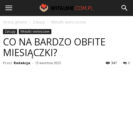
Witalnie.com.pl
Strona główna
Zakupy
Wkładki wielorazowe
Zakupy
Wkładki wielorazowe
CO NA BARDZO OBFITE
MIESIĄCZKI?
Przez
Redakcja
-
13 kwietnia 2025
347
0