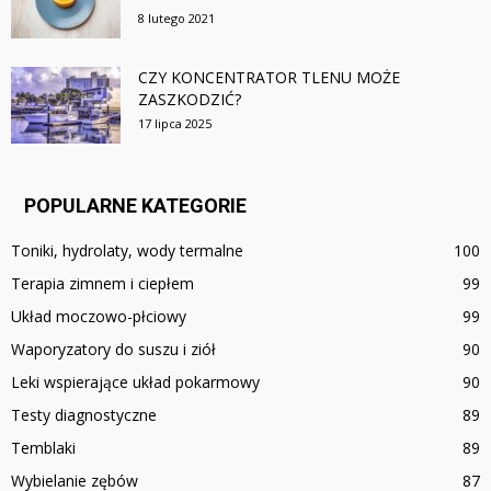
8 lutego 2021
CZY KONCENTRATOR TLENU MOŻE
ZASZKODZIĆ?
17 lipca 2025
POPULARNE KATEGORIE
Toniki, hydrolaty, wody termalne
100
Terapia zimnem i ciepłem
99
Układ moczowo-płciowy
99
Waporyzatory do suszu i ziół
90
Leki wspierające układ pokarmowy
90
Testy diagnostyczne
89
Temblaki
89
Wybielanie zębów
87