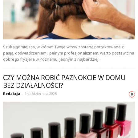
Szukając miejsca, w którym Twoje włosy zostaną potraktowane z
pasją, doświadczeniem i pełnym profesjonalizmem, warto postawić na
dobrego fryzjera w Poznaniu. Jednym z najbardziej...
CZY MOŻNA ROBIĆ PAZNOKCIE W DOMU
BEZ DZIAŁALNOŚCI?
Redakcja
-
1 października 2025
0