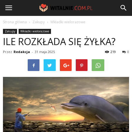
Witalnie.com.pl
Strona główna
Zakupy
Wkładki wielorazowe
Zakupy
Wkładki wielorazowe
ILE ROZKŁADA SIĘ ŻYŁKA?
Przez
Redakcja
-
31 maja 2025
219
0