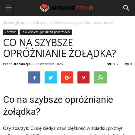
Witalnie.com.pl
Strona główna
Zdrowie
Leki wspierające układ pokarmowy
Zdrowie
Leki wspierające układ pokarmowy
CO NA SZYBSZE
OPRÓŻNIANIE ŻOŁĄDKA?
Przez
Redakcja
-
23 września 2025
317
0
Co na szybsze opróżnianie
żołądka?
Czy zdarzyło Ci się kiedyś czuć ciężkość w żołądku po zbyt