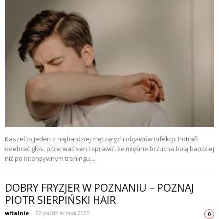
Kaszel to jeden z najbardziej męczących objawów infekcji. Potrafi
odebrać głos, przerwać sen i sprawić, że mięśnie brzucha bolą bardziej
niż po intensywnym treningu....
DOBRY FRYZJER W POZNANIU – POZNAJ
PIOTR SIERPIŃSKI HAIR
witalnie
-
22 października 2025
0