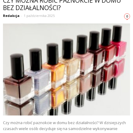
CZY MOŻNA ROBIĆ PAZNOKCIE W DOMU
BEZ DZIAŁALNOŚCI?
Redakcja
-
1 października 2025
0
Czy można robić paznokcie w domu bez działalności? W dzisiejszych
czasach wiele osób decyduje się na samodzielne wykonywanie