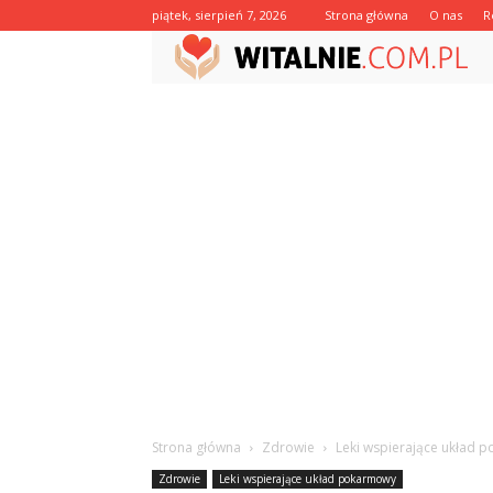
piątek, sierpień 7, 2026
Strona główna
O nas
R
Strona główna
Zdrowie
Leki wspierające układ 
Zdrowie
Leki wspierające układ pokarmowy