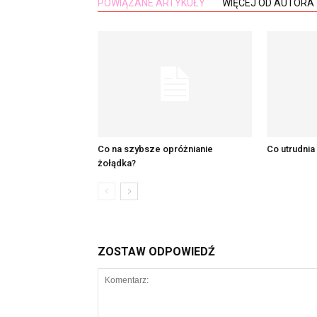
POWIĄZANE ARTYKUŁY
WIĘCEJ OD AUTORA
Co na szybsze opróżnianie
Co utrudnia
żołądka?
ZOSTAW ODPOWIEDŹ