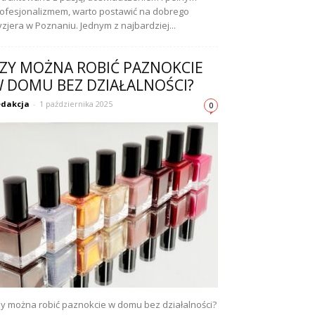
ofesjonalizmem, warto postawić na dobrego
yzjera w Poznaniu. Jednym z najbardziej...
ZY MOŻNA ROBIĆ PAZNOKCIE
 DOMU BEZ DZIAŁALNOŚCI?
dakcja
-
1 października 2025
0
y można robić paznokcie w domu bez działalności?