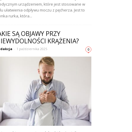
dycznym urządzeniem, które jest stosowane w
lu ułatwienia odpływu moczu z pęcherza. Jest to
enka rurka, która...
AKIE SĄ OBJAWY PRZY
IEWYDOLNOŚCI KRĄŻENIA?
dakcja
-
1 października 2025
0