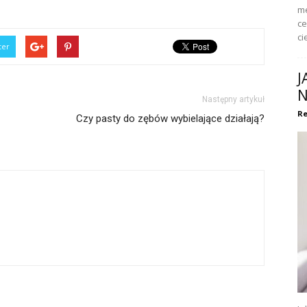
me
ce
ci
ter
J
N
Następny artykuł
Re
Czy pasty do zębów wybielające działają?