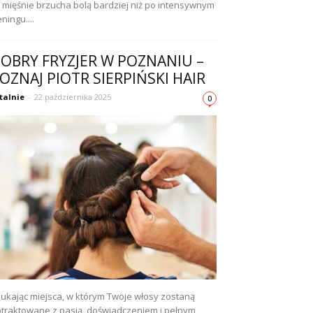
 mięśnie brzucha bolą bardziej niż po intensywnym
eningu....
OBRY FRYZJER W POZNANIU –
OZNAJ PIOTR SIERPIŃSKI HAIR
talnie
-
22 października 2025
0
ukając miejsca, w którym Twoje włosy zostaną
traktowane z pasją, doświadczeniem i pełnym