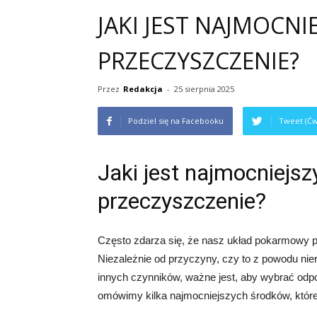
JAKI JEST NAJMOCNI
PRZECZYSZCZENIE?
Przez
Redakcja
-
25 sierpnia 2025
Podziel się na Facebooku
Tweet (Ćw
Jaki jest najmocniejsz
przeczyszczenie?
Często zdarza się, że nasz układ pokarmowy p
Niezależnie od przyczyny, czy to z powodu niere
innych czynników, ważne jest, aby wybrać odp
omówimy kilka najmocniejszych środków, któ