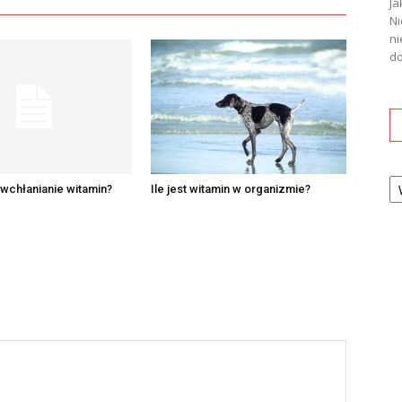
Ja
Ni
ni
do
Ka
 wchłanianie witamin?
Ile jest witamin w organizmie?