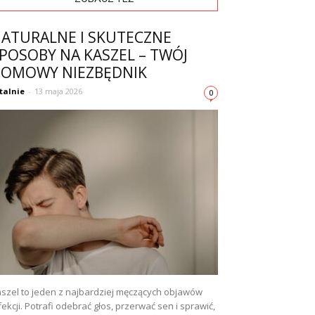
ATURALNE I SKUTECZNE
POSOBY NA KASZEL – TWÓJ
OMOWY NIEZBĘDNIK
talnie
-
13 maja 2026
0
szel to jeden z najbardziej męczących objawów
fekcji. Potrafi odebrać głos, przerwać sen i sprawić,