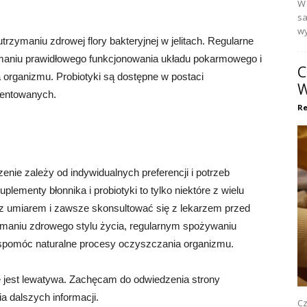
W 
sa
wy
utrzymaniu zdrowej flory bakteryjnej w jelitach. Regularne
aniu prawidłowego funkcjonowania układu pokarmowego i
C
 organizmu. Probiotyki są dostępne w postaci
W
mentowanych.
Re
ie zależy od indywidualnych preferencji i potrzeb
plementy błonnika i probiotyki to tylko niektóre z wielu
 z umiarem i zawsze skonsultować się z lekarzem przed
zymaniu zdrowego stylu życia, regularnym spożywaniu
y wspomóc naturalne procesy oczyszczania organizmu.
jest lewatywa. Zachęcam do odwiedzenia strony
a dalszych informacji.
Cz