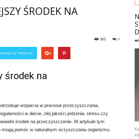
EJSZY ŚRODEK NA
N
S
D
305
0
wi
ierkaj) na Twitterze
y środek na
otrzebuje wsparcia w procesie przeczyszczania.
gularności w diecie, złej jakości jedzenia, stresu czy
owiedni środek na przeczyszczenie. W artykule tym
Ka
re mogą pomóc w naturalnym oczyszczaniu organizmu.
in