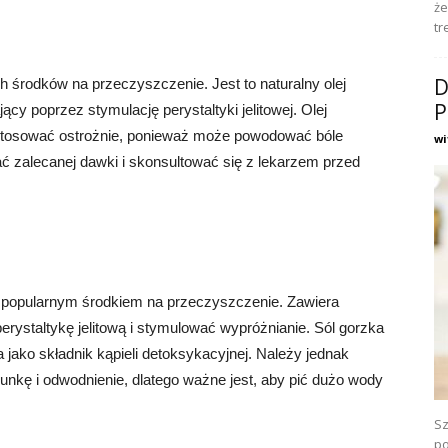
że
tr
D
h środków na przeczyszczenie. Jest to naturalny olej
P
ący poprzez stymulację perystaltyki jelitowej. Olej
stosować ostrożnie, ponieważ może powodować bóle
wi
ć zalecanej dawki i skonsultować się z lekarzem przed
st popularnym środkiem na przeczyszczenie. Zawiera
rystaltykę jelitową i stymulować wypróżnianie. Sól gorzka
ako składnik kąpieli detoksykacyjnej. Należy jednak
nkę i odwodnienie, dlatego ważne jest, aby pić dużo wody
Sz
po