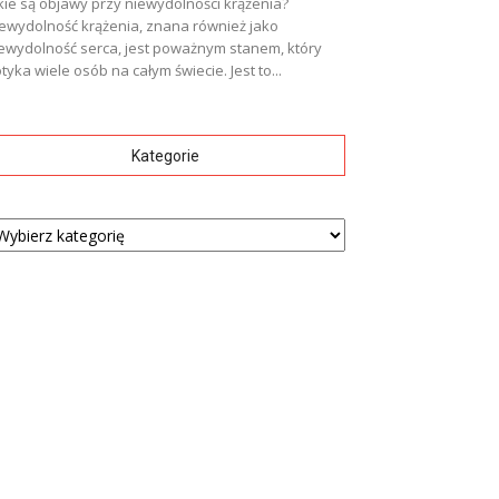
kie są objawy przy niewydolności krążenia?
ewydolność krążenia, znana również jako
ewydolność serca, jest poważnym stanem, który
tyka wiele osób na całym świecie. Jest to...
Kategorie
tegorie