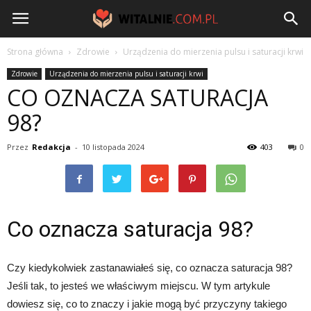
Witalnie.com.pl
Strona główna
Zdrowie
Urządzenia do mierzenia pulsu i saturacji krwi
Zdrowie
Urządzenia do mierzenia pulsu i saturacji krwi
CO OZNACZA SATURACJA
98?
Przez
Redakcja
-
10 listopada 2024
403
0
Co oznacza saturacja 98?
Czy kiedykolwiek zastanawiałeś się, co oznacza saturacja 98?
Jeśli tak, to jesteś we właściwym miejscu. W tym artykule
dowiesz się, co to znaczy i jakie mogą być przyczyny takiego