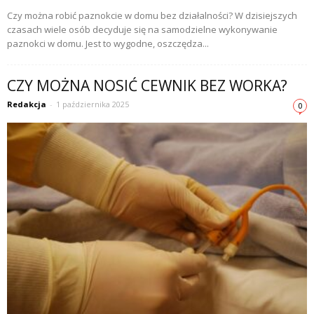
Czy można robić paznokcie w domu bez działalności? W dzisiejszych
czasach wiele osób decyduje się na samodzielne wykonywanie
paznokci w domu. Jest to wygodne, oszczędza...
CZY MOŻNA NOSIĆ CEWNIK BEZ WORKA?
Redakcja
-
1 października 2025
0