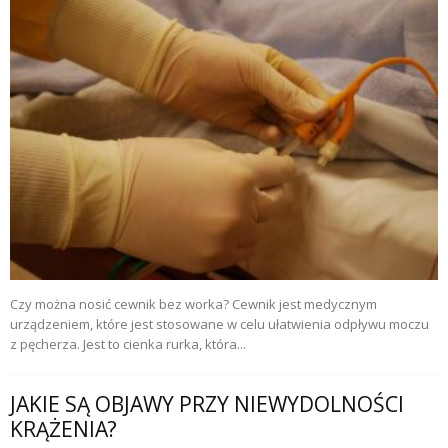
Czy można nosić cewnik bez worka? Cewnik jest medycznym
urządzeniem, które jest stosowane w celu ułatwienia odpływu moczu
z pęcherza. Jest to cienka rurka, która...
JAKIE SĄ OBJAWY PRZY NIEWYDOLNOŚCI
KRĄŻENIA?