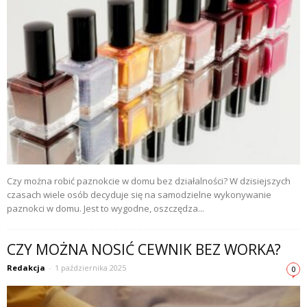
Czy można robić paznokcie w domu bez działalności? W dzisiejszych
czasach wiele osób decyduje się na samodzielne wykonywanie
paznokci w domu. Jest to wygodne, oszczędza...
CZY MOŻNA NOSIĆ CEWNIK BEZ WORKA?
Redakcja
-
1 października 2025
0