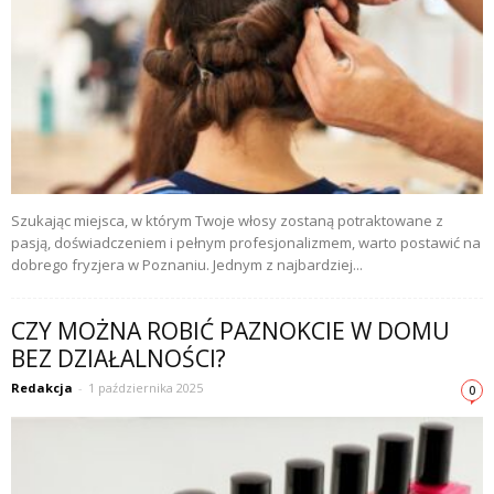
Szukając miejsca, w którym Twoje włosy zostaną potraktowane z
pasją, doświadczeniem i pełnym profesjonalizmem, warto postawić na
dobrego fryzjera w Poznaniu. Jednym z najbardziej...
CZY MOŻNA ROBIĆ PAZNOKCIE W DOMU
BEZ DZIAŁALNOŚCI?
Redakcja
-
1 października 2025
0