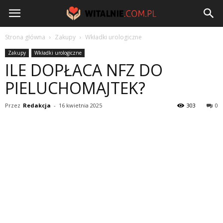
Witalnie.com.pl
Strona główna
Zakupy
Wkładki urologiczne
Zakupy
Wkładki urologiczne
ILE DOPŁACA NFZ DO
PIELUCHOMAJTEK?
Przez
Redakcja
-
16 kwietnia 2025
303
0