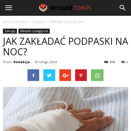
Witalnie.com.pl
Strona główna
Zakupy
Wkładki urologiczne
Zakupy
Wkładki urologiczne
JAK ZAKŁADAĆ PODPASKI NA
NOC?
Przez
Redakcja
-
29 lutego 2024
414
0