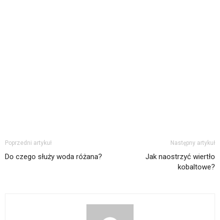
Poprzedni artykuł
Następny artykuł
Do czego służy woda różana?
Jak naostrzyć wiertło
kobaltowe?