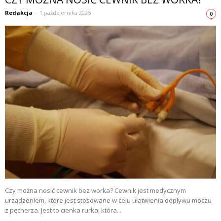
Redakcja
-
1 października 2025
0
Czy można nosić cewnik bez worka? Cewnik jest medycznym
urządzeniem, które jest stosowane w celu ułatwienia odpływu moczu
z pęcherza. Jest to cienka rurka, która...