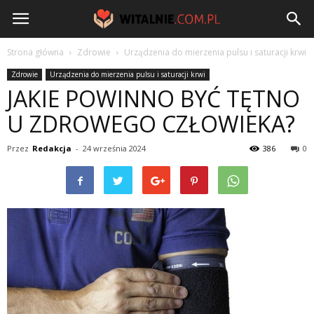
Witalnie.com.pl
Strona główna
Zdrowie
Urządzenia do mierzenia pulsu i saturacji krwi
Zdrowie
Urządzenia do mierzenia pulsu i saturacji krwi
JAKIE POWINNO BYĆ TĘTNO
U ZDROWEGO CZŁOWIEKA?
Przez
Redakcja
-
24 września 2024
386
0