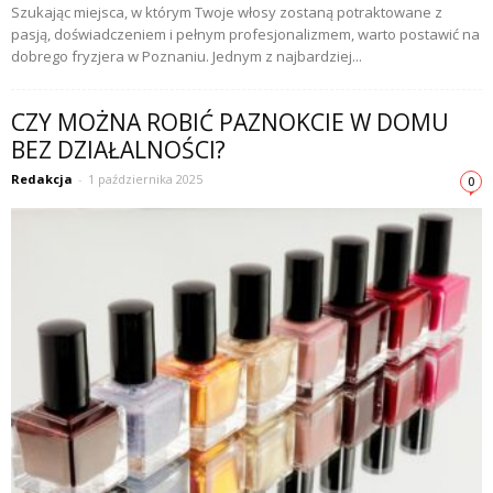
Szukając miejsca, w którym Twoje włosy zostaną potraktowane z
pasją, doświadczeniem i pełnym profesjonalizmem, warto postawić na
dobrego fryzjera w Poznaniu. Jednym z najbardziej...
CZY MOŻNA ROBIĆ PAZNOKCIE W DOMU
BEZ DZIAŁALNOŚCI?
Redakcja
-
1 października 2025
0