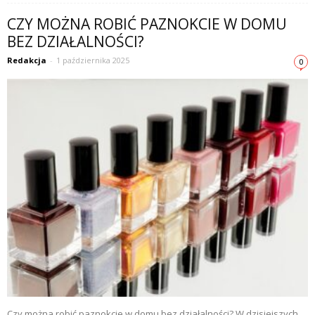
CZY MOŻNA ROBIĆ PAZNOKCIE W DOMU
BEZ DZIAŁALNOŚCI?
Redakcja
-
1 października 2025
0
Czy można robić paznokcie w domu bez działalności? W dzisiejszych