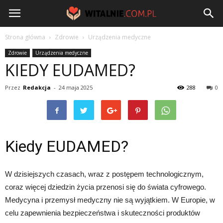
Witalnie.com.pl
Strona główna
Zdrowie
Urządzenia medyczne
Zdrowie
Urządzenia medyczne
KIEDY EUDAMED?
Przez
Redakcja
-
24 maja 2025
288
0
Kiedy EUDAMED?
W dzisiejszych czasach, wraz z postępem technologicznym,
coraz więcej dziedzin życia przenosi się do świata cyfrowego.
Medycyna i przemysł medyczny nie są wyjątkiem. W Europie, w
celu zapewnienia bezpieczeństwa i skuteczności produktów