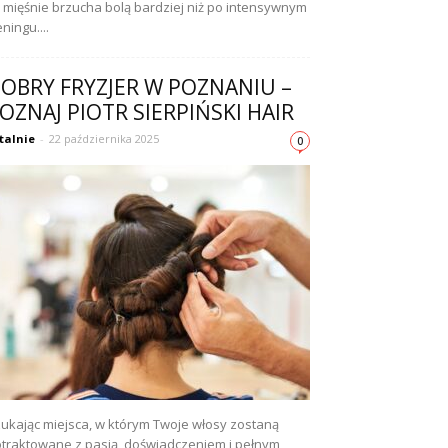
 mięśnie brzucha bolą bardziej niż po intensywnym
eningu....
OBRY FRYZJER W POZNANIU –
OZNAJ PIOTR SIERPIŃSKI HAIR
talnie
-
22 października 2025
0
ukając miejsca, w którym Twoje włosy zostaną
traktowane z pasją, doświadczeniem i pełnym