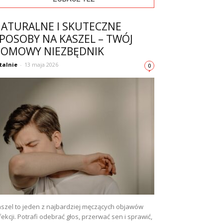
ATURALNE I SKUTECZNE
POSOBY NA KASZEL – TWÓJ
OMOWY NIEZBĘDNIK
talnie
-
13 maja 2026
0
szel to jeden z najbardziej męczących objawów
fekcji. Potrafi odebrać głos, przerwać sen i sprawić,