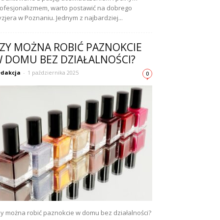
ofesjonalizmem, warto postawić na dobrego
yzjera w Poznaniu. Jednym z najbardziej...
ZY MOŻNA ROBIĆ PAZNOKCIE
 DOMU BEZ DZIAŁALNOŚCI?
dakcja
-
1 października 2025
0
y można robić paznokcie w domu bez działalności?