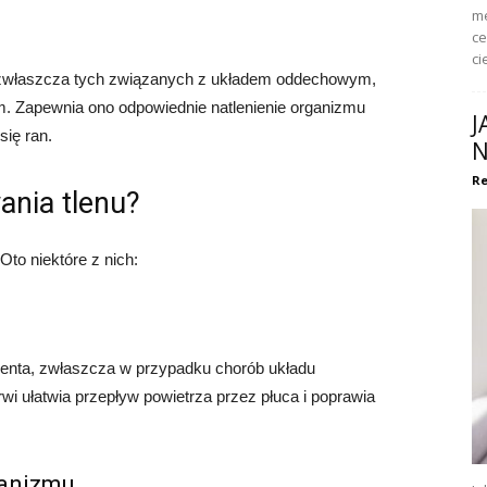
me
ce
ci
 zwłaszcza tych związanych z układem oddechowym,
. Zapewnia ono odpowiednie natlenienie organizmu
J
się ran.
N
Re
ania tlenu?
Oto niektóre z nich:
jenta, zwłaszcza w przypadku chorób układu
i ułatwia przepływ powietrza przez płuca i poprawia
ganizmu