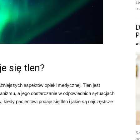
że
tr
D
P
wi
e się tlen?
żniejszych aspektów opieki medycznej. Tlen jest
anizmu, a jego dostarczanie w odpowiednich sytuacjach
iedy pacjentowi podaje się tlen i jakie są najczęstsze
Sz
po