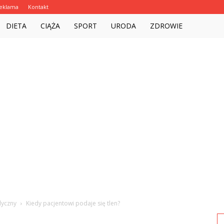
eklama
Kontakt
Witalnie.com.pl
DIETA
CIĄŻA
SPORT
URODA
ZDROWIE
dyczny
Kiedy pacjentowi podaje się tlen?