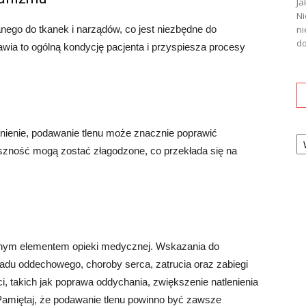
Ja
Ni
anego do tkanek i narządów, co jest niezbędne do
ni
do
wia to ogólną kondycję pacjenta i przyspiesza procesy
Ka
enienie, podawanie tlenu może znacznie poprawić
szność mogą zostać złagodzone, co przekłada się na
żnym elementem opieki medycznej. Wskazania do
układu oddechowego, choroby serca, zatrucia oraz zabiegi
i, takich jak poprawa oddychania, zwiększenie natlenienia
amiętaj, że podawanie tlenu powinno być zawsze