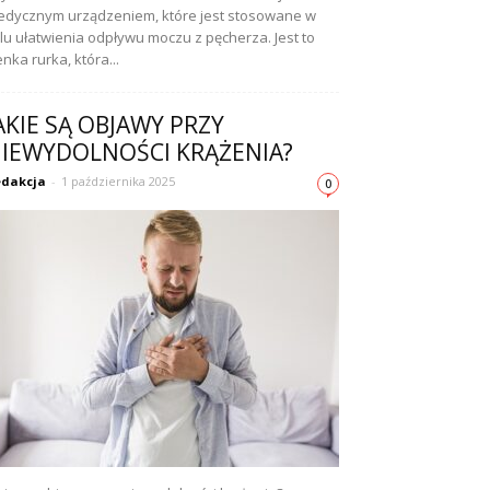
dycznym urządzeniem, które jest stosowane w
lu ułatwienia odpływu moczu z pęcherza. Jest to
enka rurka, która...
AKIE SĄ OBJAWY PRZY
IEWYDOLNOŚCI KRĄŻENIA?
dakcja
-
1 października 2025
0