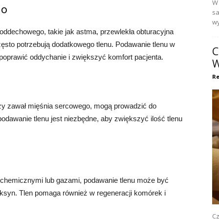
W 
go
sa
wy
oddechowego, takie jak astma, przewlekła obturacyjna
sto potrzebują dodatkowego tlenu. Podawanie tlenu w
C
poprawić oddychanie i zwiększyć komfort pacjenta.
W
Re
czy zawał mięśnia sercowego, mogą prowadzić do
podawanie tlenu jest niezbędne, aby zwiększyć ilość tlenu
 chemicznymi lub gazami, podawanie tlenu może być
ksyn. Tlen pomaga również w regeneracji komórek i
Cz