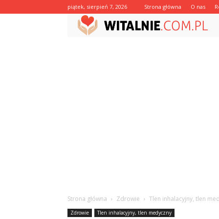
piątek, sierpień 7, 2026
Strona główna
O nas
R
Strona główna
Zdrowie
Tlen inhalacyjny, tlen me
Zdrowie
Tlen inhalacyjny, tlen medyczny