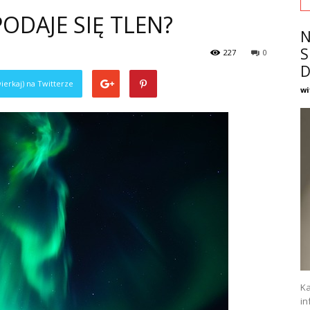
ODAJE SIĘ TLEN?
N
S
227
0
D
ierkaj) na Twitterze
wi
Ka
in