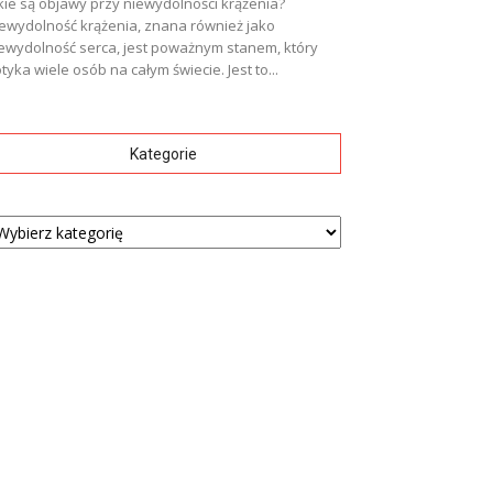
kie są objawy przy niewydolności krążenia?
ewydolność krążenia, znana również jako
ewydolność serca, jest poważnym stanem, który
tyka wiele osób na całym świecie. Jest to...
Kategorie
tegorie