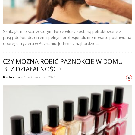
Szukając miejsca, w którym Twoje włosy zostaną potraktowane z
pasją, doświadczeniem i pełnym profesjonalizmem, warto postawić na
dobrego fryzjera w Poznaniu. Jednym z najbardziej...
CZY MOŻNA ROBIĆ PAZNOKCIE W DOMU
BEZ DZIAŁALNOŚCI?
Redakcja
-
1 października 2025
0