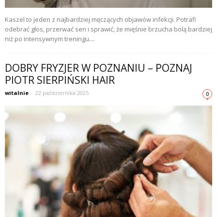
Kaszel to jeden z najbardziej męczących objawów infekcji. Potrafi
odebrać głos, przerwać sen i sprawić, że mięśnie brzucha bolą bardziej
niż po intensywnym treningu....
DOBRY FRYZJER W POZNANIU – POZNAJ
PIOTR SIERPIŃSKI HAIR
witalnie
-
22 października 2025
0