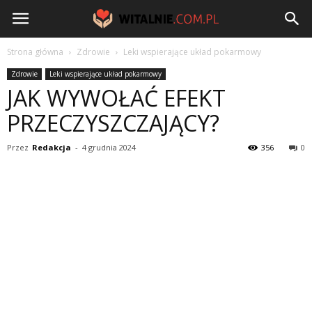
Witalnie.com.pl
Strona główna
Zdrowie
Leki wspierające układ pokarmowy
Zdrowie
Leki wspierające układ pokarmowy
JAK WYWOŁAĆ EFEKT
PRZECZYSZCZAJĄCY?
Przez
Redakcja
-
4 grudnia 2024
356
0