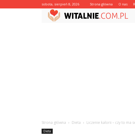
sobota, sierpień 8, 2026
Strona główna
O nas
Strona główna
Dieta
Liczenie kalorii – czy to ma 
Dieta