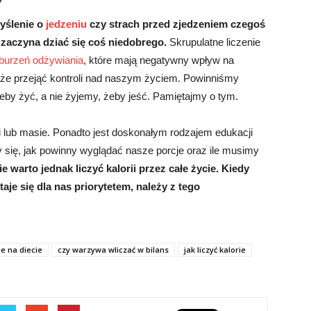
myślenie o
jedzeniu
czy strach przed zjedzeniem czegoś
 zaczyna dziać się coś niedobrego.
Skrupulatne liczenie
burzeń odżywiania
, które mają negatywny wpływ na
może przejąć kontroli nad naszym życiem. Powinniśmy
by żyć, a nie żyjemy, żeby jeść. Pamiętajmy o tym.
i lub masie. Ponadto jest doskonałym rodzajem edukacji
my się, jak powinny wyglądać nasze porcje oraz ile musimy
ie warto jednak liczyć kalorii przez całe życie. Kiedy
aje się dla nas priorytetem, należy z tego
ie na diecie
czy warzywa wliczać w bilans
jak liczyć kalorie