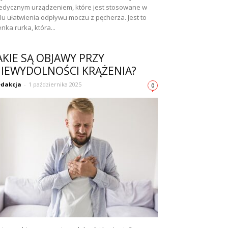
dycznym urządzeniem, które jest stosowane w
lu ułatwienia odpływu moczu z pęcherza. Jest to
enka rurka, która...
AKIE SĄ OBJAWY PRZY
IEWYDOLNOŚCI KRĄŻENIA?
dakcja
-
1 października 2025
0