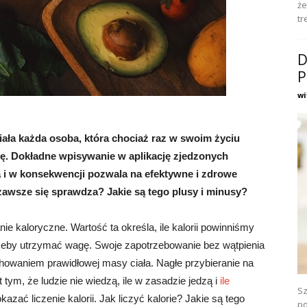
że
tr
D
P
wi
iała każda osoba, która chociaż raz w swoim życiu
ę. Dokładne wpisywanie w aplikację zjedzonych
 i w konsekwencji pozwala na efektywne i zdrowe
ii zawsze się sprawdza? Jakie są tego plusy i minusy?
e kaloryczne. Wartość ta określa, ile kalorii powinniśmy
żeby utrzymać wagę. Swoje zapotrzebowanie bez wątpienia
howaniem prawidłowej masy ciała. Nagłe przybieranie na
ym, że ludzie nie wiedzą, ile w zasadzie jedzą i
ile
Sz
azać liczenie kalorii. Jak liczyć kalorie? Jakie są tego
po