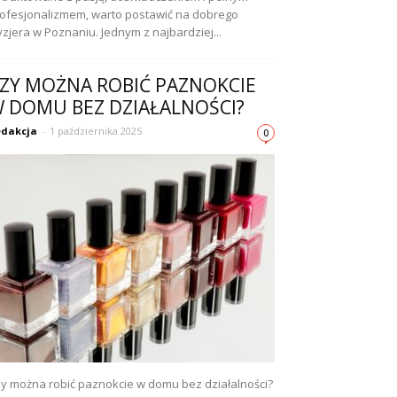
ofesjonalizmem, warto postawić na dobrego
yzjera w Poznaniu. Jednym z najbardziej...
ZY MOŻNA ROBIĆ PAZNOKCIE
 DOMU BEZ DZIAŁALNOŚCI?
dakcja
-
1 października 2025
0
y można robić paznokcie w domu bez działalności?