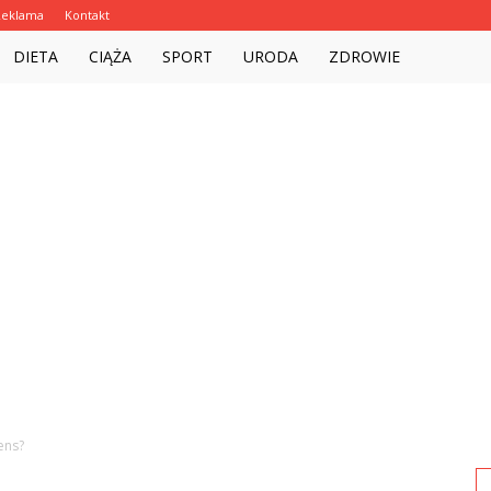
Reklama
Kontakt
Witalnie.com.pl
DIETA
CIĄŻA
SPORT
URODA
ZDROWIE
sens?