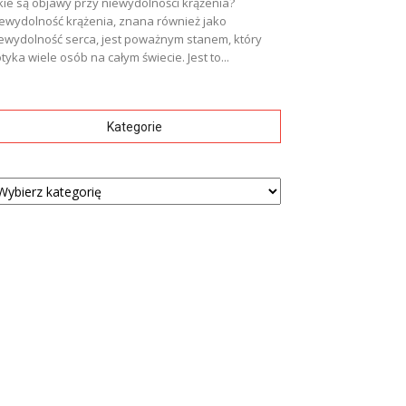
kie są objawy przy niewydolności krążenia?
ewydolność krążenia, znana również jako
ewydolność serca, jest poważnym stanem, który
tyka wiele osób na całym świecie. Jest to...
Kategorie
tegorie