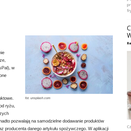
pr
fr
C
W
Re
nie
ze,
sPal), w
zone
uktowe.
fot. unsplash.com
od ryżu,
szych
onadto pozwalają na samodzielne dodawanie produktów
Cz
z producenta danego artykułu spożywczego. W aplikacji