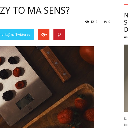
CZY TO MA SENS?
N
S
1212
0
D
ierkaj) na Twitterze
wi
Ka
in