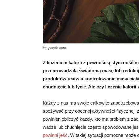
fot. pexels.com
Z liczeniem kalorii z pewnością styczność m
przeprowadzała świadomą masę lub redukcj
produktów ułatwia kontrolowanie masy ciała
chudnięcie lub tycie. Ale czy liczenie kalor
Każdy z nas ma swoje całkowite zapotrzebowani
spożywać przy obecnej aktywności fizycznej, 
powinien obliczyć każdy, kto ma problem z zac
wadze lub chudnięcie często spowodowane jest t
powinni jeść
. W takiej sytuacji pomocne może ok