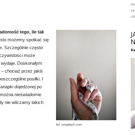
me
ce
ci
adomość tego, ile tak
J
sto możemy spotkać się
N
ie. Szczególnie często
Re
eczywistości może
ię wydaje. Doskonałym
 – chociaż przez jakiś
oszczególne posiłki. I
kanapki dojedzonej po
a można nieświadomie
dy nie wliczamy takich
fot. unsplash.com