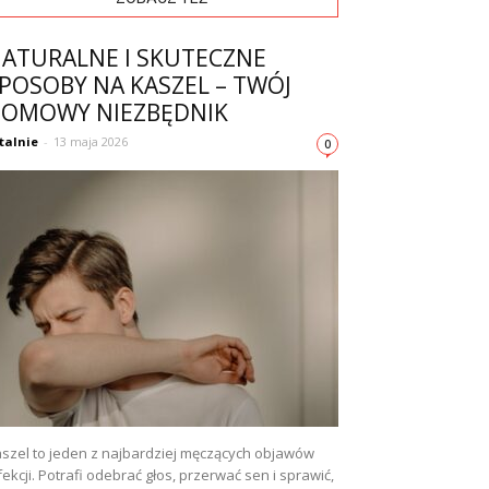
ATURALNE I SKUTECZNE
POSOBY NA KASZEL – TWÓJ
OMOWY NIEZBĘDNIK
talnie
-
13 maja 2026
0
szel to jeden z najbardziej męczących objawów
fekcji. Potrafi odebrać głos, przerwać sen i sprawić,