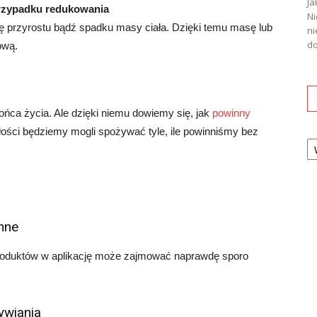
Ja
przypadku redukowania
Ni
 przyrostu bądź spadku masy ciała. Dzięki temu masę lub
ni
do
ową.
ońca życia. Ale dzięki niemu dowiemy się, jak
powinny
złości będziemy mogli spożywać tyle, ile powinniśmy bez
Ka
onne
roduktów w aplikację może zajmować naprawdę sporo
ywiania