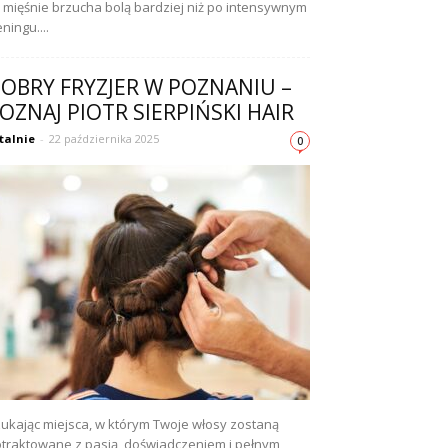
 mięśnie brzucha bolą bardziej niż po intensywnym
eningu....
OBRY FRYZJER W POZNANIU –
OZNAJ PIOTR SIERPIŃSKI HAIR
talnie
-
22 października 2025
0
ukając miejsca, w którym Twoje włosy zostaną
traktowane z pasją, doświadczeniem i pełnym