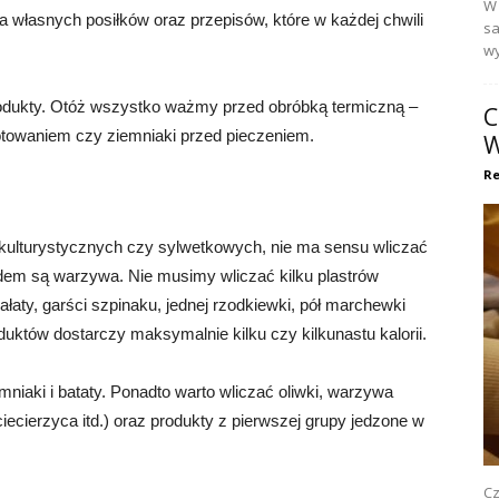
W 
własnych posiłków oraz przepisów, które w każdej chwili
sa
wy
odukty. Otóż wszystko ważmy przed obróbką termiczną –
C
towaniem czy ziemniaki przed pieczeniem.
W
Re
 kulturystycznych czy sylwetkowych, nie ma sensu wliczać
dem są warzywa. Nie musimy wliczać kilku plastrów
ałaty, garści szpinaku, jednej rzodkiewki, pół marchewki
uktów dostarczy maksymalnie kilku czy kilkunastu kalorii.
iaki i bataty. Ponadto warto wliczać oliwki, warzywa
ciecierzyca itd.) oraz produkty z pierwszej grupy jedzone w
Cz